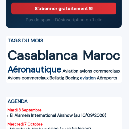
S'abonner gratuitement ✉
Pas de spam · Désinscription en 1 clic
TAGS DU MOIS
Casablanca
Maroc
Aéronautique
Aviation
avions commerciaux
Avions commerciaux
Bellatig
Boeing
aviation
Aéroports
AGENDA
Mardi 8 Septembre
El Alamein International Airshow (au 10/09/2026)
Mercredi 7 Octobre