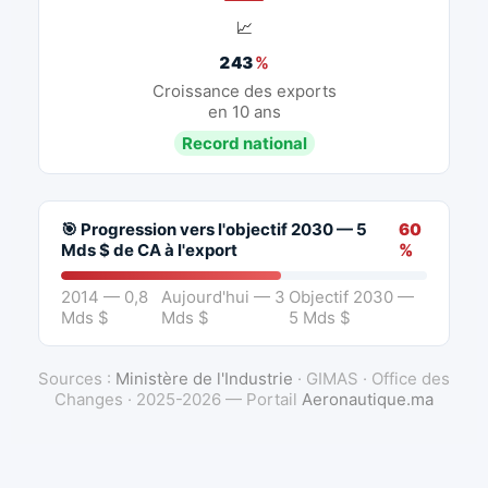
📈
243
%
Croissance des exports
en 10 ans
Record national
🎯 Progression vers l'objectif 2030 — 5
60
Mds $ de CA à l'export
%
2014 — 0,8
Aujourd'hui — 3
Objectif 2030 —
Mds $
Mds $
5 Mds $
Sources :
Ministère de l'Industrie
· GIMAS · Office des
Changes · 2025-2026 — Portail
Aeronautique.ma