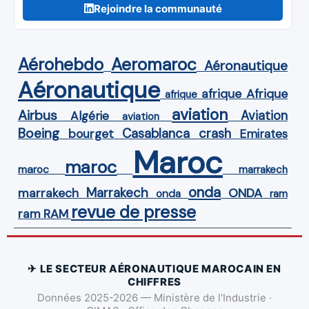
Rejoindre la communauté
Aérohebdo
Aeromaroc
Aéronautique
Aéronautique
Afrique
afrique
afrique
aviation
Airbus
Aviation
Algérie
aviation
Boeing
Casablanca
crash
bourget
Emirates
Maroc
maroc
maroc
marrakech
onda
Marrakech
ONDA
marrakech
onda
ram
revue de presse
ram
RAM
✈ LE SECTEUR AÉRONAUTIQUE MAROCAIN EN
CHIFFRES
Données 2025-2026 — Ministère de l'Industrie ·