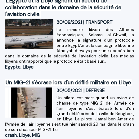
L'Egypte et la Libye signent un accord de
collaboration dans le domaine de la sécurité de
l'aviation civile.
30/09/2021
|
TRANSPORT
Le ministre libyen des Affaires
économiques, Salama al-Ghwail, a
annoncé la signature d'un protocole
entre EgyptAir et la compagnie libyenne
Afriqiyah Airways pour une coopération
dans le domaine de la sécurité de l'aviation civile. Les médias
libyens ont rapporté que le protocole était basé sur...
Egypte
,
Libye
Un MIG-21 s'écrase lors d'un défilé militaire en Libye
30/05/2021
|
DEFENSE
Un pilote est mort quand un avion de
chasse de type MiG-21 de l'Armée de
l'air libyenne s'est écrasé lors d'un
grand défilé près de la ville de Benghazi,
en Libye. Le pilote Jamal ben Amer de
l'Armée de l'air libyenne s'est tué hier samedi 29 mai dans le crash
de son chasseur MiG-21. Le...
crash
,
Libye
,
MIG