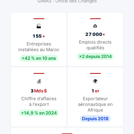
GIMAS · Office des Changes
👷
🏭
27 000
+
155
+
Emplois directs
Entreprises
qualifiés
installées au Maroc
×2 depuis 2014
+42 % en 10 ans
💰
🌍
3
Mds $
1
er
Chiffre d'affaires
Exportateur
à l'export
aéronautique en
Afrique
+14,9 % en 2024
Depuis 2018