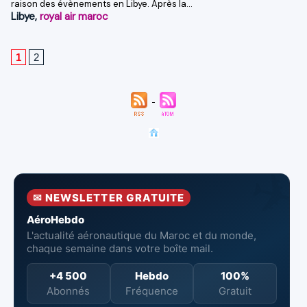
raison des évènements en Libye. Après la...
Libye
,
royal air maroc
1
2
✉ NEWSLETTER GRATUITE
AéroHebdo
L'actualité aéronautique du Maroc et du monde,
chaque semaine dans votre boîte mail.
+4 500
Hebdo
100%
Abonnés
Fréquence
Gratuit