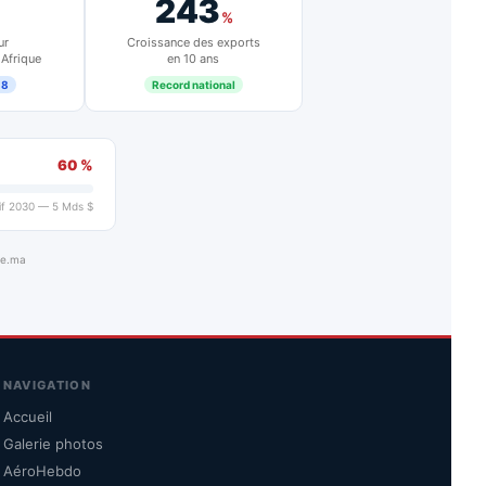
243
%
ur
Croissance des exports
 Afrique
en 10 ans
18
Record national
60 %
if 2030 — 5 Mds $
ue.ma
NAVIGATION
Accueil
Galerie photos
AéroHebdo