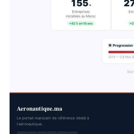
155
2
+
Entreprises
Emp
installées au Maroc
+42 % en 10 ans
×2
🎯 Progression 
2014 — 0,8 Mds $
Sour
Aeronautique.ma
Le portail marocain de référence dédié à
l'aéronautique.