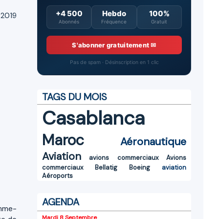
+4 500
Hebdo
100%
 2019
Abonnés
Fréquence
Gratuit
S'abonner gratuitement ✉
Pas de spam · Désinscription en 1 clic
TAGS DU MOIS
Casablanca
Maroc
Aéronautique
Aviation
avions commerciaux
Avions
commerciaux
Bellatig
Boeing
aviation
Aéroports
AGENDA
omme-
Mardi 8 Septembre