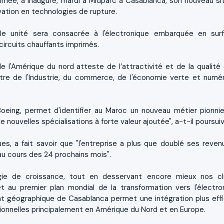
rimée, a inauguré, mardi à Midparc à Casablanca, son nouveau si
ovation en technologies de rupture.
le unité sera consacrée à l'électronique embarquée en sur
circuits chauffants imprimés.
 l'Amérique du nord atteste de l’attractivité et de la qualité 
stre de l'Industrie, du commerce, de l'économie verte et numér
Boeing, permet d'identifier au Maroc un nouveau métier pionnie
 nouvelles spécialisations à forte valeur ajoutée", a-t-il poursuiv
es, a fait savoir que "l'entreprise a plus que doublé ses reven
au cours des 24 prochains mois".
gie de croissance, tout en desservant encore mieux nos cl
t au premier plan mondial de la transformation vers l'électro
ent géographique de Casablanca permet une intégration plus eff
ationnelles principalement en Amérique du Nord et en Europe.