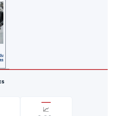
du
es
ES
📈