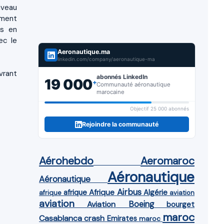
iveau
ement
es en
ec le
Aeronautique.ma
linkedin.com/company/aeronautique-ma
vrant
abonnés LinkedIn
19 000
+
Communauté aéronautique
marocaine
Objectif 25 000 abonnés
Rejoindre la communauté
Aérohebdo
Aeromaroc
Aéronautique
Aéronautique
Airbus
afrique
Afrique
Algérie
afrique
aviation
aviation
Aviation
Boeing
bourget
maroc
Casablanca
crash
Emirates
maroc