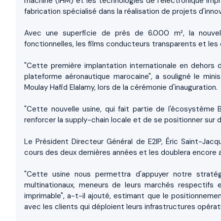
machine (IHM) et les technologies de l’électronique imp
fabrication spécialisé dans la réalisation de projets d'inn
Avec une superficie de près de 6.000 m², la nouvel
fonctionnelles, les films conducteurs transparents et les 
"Cette première implantation internationale en dehors de
plateforme aéronautique marocaine", a souligné le mini
Moulay Hafid Elalamy, lors de la cérémonie d'inauguration.
"Cette nouvelle usine, qui fait partie de l'écosystème 
renforcer la supply-chain locale et de se positionner sur de
Le Président Directeur Général de E2IP, Éric Saint-Jacqu
cours des deux dernières années et les doublera encore 
"Cette usine nous permettra d'appuyer notre straté
multinationaux, meneurs de leurs marchés respectifs e
imprimable", a-t-il ajouté, estimant que le positionnem
avec les clients qui déploient leurs infrastructures opér