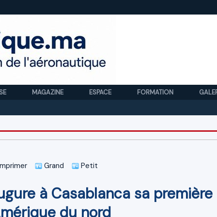
SE
MAGAZINE
ESPACE
FORMATION
GALE
Royal A
mprimer
Grand
Petit
augure à Casablanca sa première
'Amérique du nord