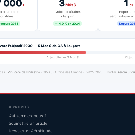
7 000
3
1
+
Mds $
er
lois directs
Chiffre d'affaires
Exportate
qualifiés
à l'export
aéronautique en
 depuis 2014
+14,9 % en 2024
Depuis 20
vers l'objectif 2030 — 5 Mds $ de CA à l'export
Aujourd'hui — 3 Mds $
Object
ces :
Ministère de l'Industrie
· GIMAS · Office des Changes · 2025-2026 — Portail
Aeronautiq
À PROPOS
Qui sommes-nous ?
Soumettre un article
Newsletter AéroHebdo