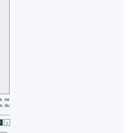
us ne
es du
<
>