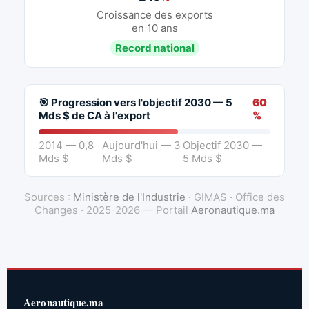
Croissance des exports
en 10 ans
Record national
🎯 Progression vers l'objectif 2030 — 5
60
Mds $ de CA à l'export
%
2014 — 0,8
Aujourd'hui — 3
Objectif 2030 —
Mds $
Mds $
5 Mds $
Sources :
Ministère de l'Industrie
· GIMAS · Office des
Changes · 2025-2026 — Portail
Aeronautique.ma
Aeronautique.ma