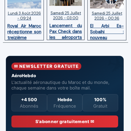
Samedi 25 Juillet
Samedi 25 Juillet
Lundi 3 Août 2026
2026 - 03:00
2026 - 00:36
- 09:24
Lancement du
El Arbi Es-
Royal Air Maroc
Pax Check dans
Sobaihi :
réceptionne son
les aéroports
nouveau
treizième
du Maroc
directeur à la
Boeing 787
tête de
Dreamliner
l’Aéroport
Mohammed V
✉ NEWSLETTER GRATUITE
de Casablanca
AéroHebdo
L'actualité aéronautique du Maroc et du monde,
chaque semaine dans votre boîte mail.
+4 500
Hebdo
100%
Abonnés
Fréquence
Gratuit
S'abonner gratuitement ✉