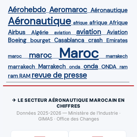
Aérohebdo
Aeromaroc
Aéronautique
Aéronautique
Afrique
afrique
afrique
aviation
Airbus
Aviation
Algérie
aviation
Boeing
Casablanca
crash
bourget
Emirates
Maroc
maroc
maroc
marrakech
onda
Marrakech
ONDA
marrakech
onda
ram
revue de presse
ram
RAM
✈ LE SECTEUR AÉRONAUTIQUE MAROCAIN EN
CHIFFRES
Données 2025-2026 — Ministère de l'Industrie ·
GIMAS · Office des Changes