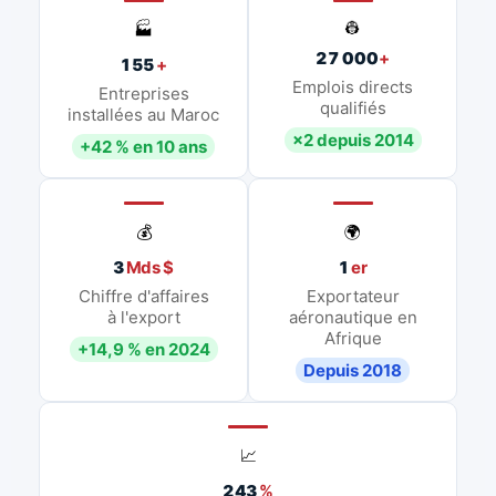
👷
🏭
27 000
+
155
+
Emplois directs
Entreprises
qualifiés
installées au Maroc
×2 depuis 2014
+42 % en 10 ans
💰
🌍
3
Mds $
1
er
Chiffre d'affaires
Exportateur
à l'export
aéronautique en
Afrique
+14,9 % en 2024
Depuis 2018
📈
243
%