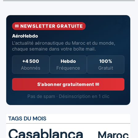
financiers
Groupement
Chiffre d'affaires
solides au
des Industries
en hausse,
premier
Marocaines
pertes nettes
semestre 2026
Aéronautiques
réduites
✉ NEWSLETTER GRATUITE
et Spatiales
AéroHebdo
L'actualité aéronautique du Maroc et du monde,
chaque semaine dans votre boîte mail.
+4 500
Hebdo
100%
Abonnés
Fréquence
Gratuit
S'abonner gratuitement ✉
Pas de spam · Désinscription en 1 clic
TAGS DU MOIS
Casablanca
Maroc