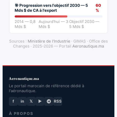
🎯 Progression vers l'objectif 2030 — 5
60
Mds $ de CA à l'export
%
2014 — 0,8
Aujourd'hui — 3
Objectif 2030 —
Mds $
Mds $
5 Mds $
Sources :
Ministère de l'Industrie
· GIMAS · Office des
Changes · 2025-2026 — Portail
Aeronautique.ma
Aeronautique.ma
Le portail marocain de référence dédié à
l'aéronautique.
f
in
𝕏
▶
RSS
À PROPOS