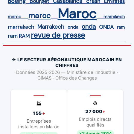
Boeing
Casablanca
crash
bourget
Emirates
Maroc
maroc
maroc
marrakech
onda
Marrakech
ONDA
marrakech
onda
ram
revue de presse
ram
RAM
✈ LE SECTEUR AÉRONAUTIQUE MAROCAIN EN
CHIFFRES
Données 2025-2026 — Ministère de l'Industrie ·
GIMAS · Office des Changes
👷
🏭
27 000
+
155
+
Emplois directs
Entreprises
qualifiés
installées au Maroc
×2 depuis 2014