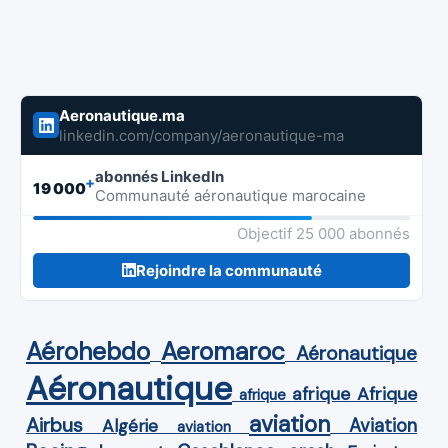
Aeronautique.ma
linkedin.com/company/aeronautique-ma
abonnés LinkedIn
+
19 000
Communauté aéronautique marocaine
Objectif 25 000 abonnés
Rejoindre la communauté
Aérohebdo
Aeromaroc
Aéronautique
Aéronautique
Afrique
afrique
afrique
aviation
Airbus
Aviation
Algérie
aviation