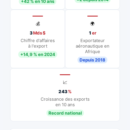
+42 % en 10 ans
💰
🌍
3
Mds $
1
er
Chiffre d'affaires
Exportateur
à l'export
aéronautique en
Afrique
+14,9 % en 2024
Depuis 2018
📈
243
%
Croissance des exports
en 10 ans
Record national