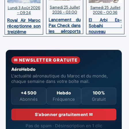
Samedi 25 Juillet
Samedi 25 Juillet
Lundi 3 Août 2026
2026 - 03:00
2026 - 00:36
- 09:24
Lancement du
El Arbi Es-
Royal Air Maroc
Pax Check dans
Sobaihi :
réceptionne son
les aéroports
nouveau
treizième
du Maroc
directeur à la
Boeing 787
tête de
Dreamliner
l’Aéroport
Mohammed V
✉ NEWSLETTER GRATUITE
de Casablanca
AéroHebdo
L'actualité aéronautique du Maroc et du monde,
chaque semaine dans votre boîte mail.
+4 500
Hebdo
100%
Abonnés
Fréquence
Gratuit
S'abonner gratuitement ✉
Pas de spam · Désinscription en 1 clic