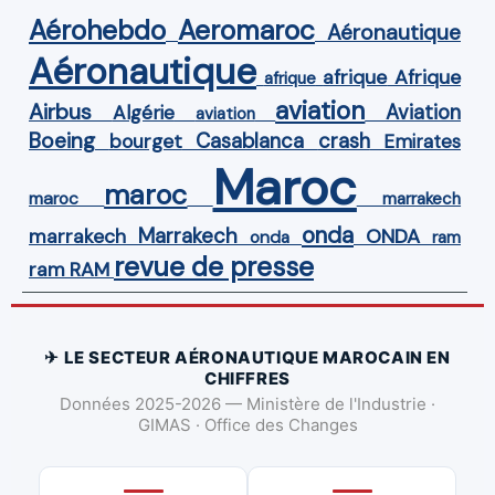
Aérohebdo
Aeromaroc
Aéronautique
Aéronautique
Afrique
afrique
afrique
aviation
Airbus
Aviation
Algérie
aviation
Boeing
Casablanca
crash
bourget
Emirates
Maroc
maroc
maroc
marrakech
onda
Marrakech
ONDA
marrakech
onda
ram
revue de presse
ram
RAM
✈ LE SECTEUR AÉRONAUTIQUE MAROCAIN EN
CHIFFRES
Données 2025-2026 — Ministère de l'Industrie ·
GIMAS · Office des Changes