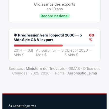
Croissance des exports
en 10 ans
Record national
🎯 Progression vers l'objectif 2030 — 5
60
Mds $ de CA à l'export
%
2014 — 0,8
Aujourd'hui — 3
Objectif 2030 —
Mds $
Mds $
5 Mds $
Sources :
Ministère de l'Industrie
· GIMAS · Office des
Changes · 2025-2026 — Portail
Aeronautique.ma
Aeronautique.ma