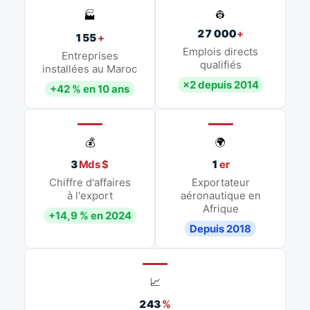
👷
🏭
27 000
+
155
+
Emplois directs
Entreprises
qualifiés
installées au Maroc
×2 depuis 2014
+42 % en 10 ans
💰
🌍
3
Mds $
1
er
Chiffre d'affaires
Exportateur
à l'export
aéronautique en
Afrique
+14,9 % en 2024
Depuis 2018
📈
243
%