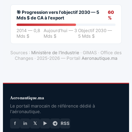
🎯 Progression vers l'objectif 2030 — 5
60
Mds $ de CA à l'export
%
2014 — 0,8
Aujourd'hui — 3
Objectif 2030 —
Mds $
Mds $
5 Mds $
Sources :
Ministère de l'Industrie
· GIMAS · Office des
Changes · 2025-2026 — Portail
Aeronautique.ma
Aeronautique.ma
Le portail marocain de référence dédié à
l'aéronautique.
f
in
𝕏
▶
RSS