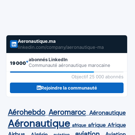
Aeronautique.ma
linkedin.com/company/aeronautique-ma
abonnés LinkedIn
+
19 000
Communauté aéronautique marocaine
Objectif 25 000 abonnés
Rejoindre la communauté
Aérohebdo
Aeromaroc
Aéronautique
Aéronautique
Afrique
afrique
afrique
aviation
Airbus
Aviation
Algérie
aviation