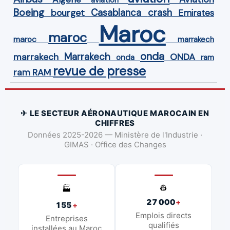
Boeing
Casablanca
crash
bourget
Emirates
Maroc
maroc
maroc
marrakech
onda
Marrakech
ONDA
marrakech
onda
ram
revue de presse
ram
RAM
✈ LE SECTEUR AÉRONAUTIQUE MAROCAIN EN
CHIFFRES
Données 2025-2026 — Ministère de l'Industrie ·
GIMAS · Office des Changes
👷
🏭
27 000
+
155
+
Emplois directs
Entreprises
qualifiés
installées au Maroc