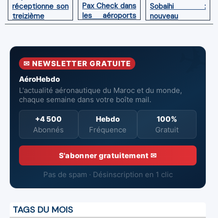
Pax Check dans
Sobaihi :
réceptionne son
les aéroports
nouveau
treizième
du Maroc
directeur à la
Boeing 787
tête de
Dreamliner
l’Aéroport
Mohammed V
✉ NEWSLETTER GRATUITE
de Casablanca
AéroHebdo
L'actualité aéronautique du Maroc et du monde,
chaque semaine dans votre boîte mail.
+4 500
Hebdo
100%
Abonnés
Fréquence
Gratuit
S'abonner gratuitement ✉
Pas de spam · Désinscription en 1 clic
TAGS DU MOIS