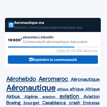
Aeronautique.ma
linkedin.com/company/aeronautique-ma
abonnés LinkedIn
+
19 000
Communauté aéronautique marocaine
Objectif 25 000 abonnés
Rejoindre la communauté
Aérohebdo
Aeromaroc
Aéronautique
Aéronautique
Afrique
afrique
afrique
aviation
Airbus
Aviation
Algérie
aviation
Boeing
Casablanca
crash
bourget
Emirates