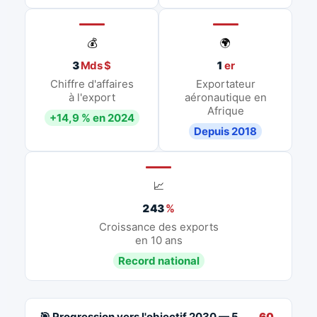
💰
🌍
3
Mds $
1
er
Chiffre d'affaires
Exportateur
à l'export
aéronautique en
Afrique
+14,9 % en 2024
Depuis 2018
📈
243
%
Croissance des exports
en 10 ans
Record national
🎯 Progression vers l'objectif 2030 — 5
60