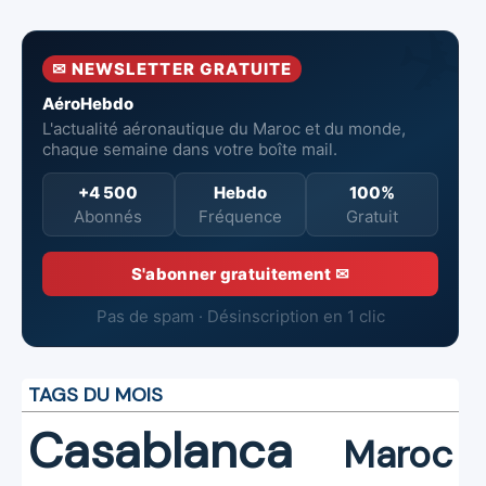
solides au
des Industries
en hausse,
premier
Marocaines
pertes nettes
semestre 2026
Aéronautiques
réduites
✉ NEWSLETTER GRATUITE
et Spatiales
AéroHebdo
L'actualité aéronautique du Maroc et du monde,
chaque semaine dans votre boîte mail.
+4 500
Hebdo
100%
Abonnés
Fréquence
Gratuit
S'abonner gratuitement ✉
Pas de spam · Désinscription en 1 clic
TAGS DU MOIS
Casablanca
Maroc