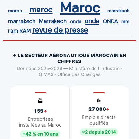
Maroc
maroc
maroc
marrakech
onda
Marrakech
ONDA
marrakech
onda
ram
revue de presse
ram
RAM
✈ LE SECTEUR AÉRONAUTIQUE MAROCAIN EN
CHIFFRES
Données 2025-2026 — Ministère de l'Industrie ·
GIMAS · Office des Changes
👷
🏭
27 000
+
155
+
Emplois directs
Entreprises
qualifiés
installées au Maroc
×2 depuis 2014
+42 % en 10 ans