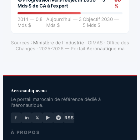
Mds $ de CA à l'export
%
2014 — 0,8
Aujourd'hui — 3
Objectif 2030 —
Mds $
Mds $
5 Mds $
Sources :
Ministère de l'Industrie
· GIMAS · Office des
Changes · 2025-2026 — Portail
Aeronautique.ma
Aeronautique.ma
Le portail marocain de référence dédié à
l'aéronautique.
f
in
𝕏
▶
RSS
À PROPOS