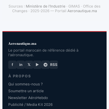
Sources :
Ministère de l'Industrie
· GIMAS · Office des
Changes · 2025-2026 — Portail
Aeronautique.ma
Aeronautique.ma
Le portail marocain de référence dédié à
l'aéronautique.
f
in
𝕏
▶
RSS
À PROPOS
Qui sommes-nous ?
Soumettre un article
Newsletter AéroHebdo
Publicité / Media Kit 2026