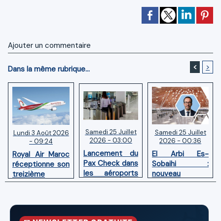
Ajouter un commentaire
<
>
Dans la même rubrique...
Samedi 25 Juillet
Samedi 25 Juillet
Lundi 3 Août 2026
2026 - 03:00
2026 - 00:36
- 09:24
Lancement du
El Arbi Es-
Royal Air Maroc
Pax Check dans
Sobaihi :
réceptionne son
les aéroports
nouveau
treizième
du Maroc
directeur à la
Boeing 787
tête de
Dreamliner
l’Aéroport
Mohammed V