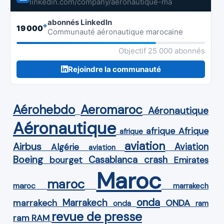
linkedin.com/company/aeronautique-ma
abonnés LinkedIn
+
19 000
Communauté aéronautique marocaine
Objectif 25 000 abonnés
Rejoindre la communauté
Aérohebdo
Aeromaroc
Aéronautique
Aéronautique
Afrique
afrique
afrique
aviation
Airbus
Aviation
Algérie
aviation
Boeing
Casablanca
crash
bourget
Emirates
Maroc
maroc
maroc
marrakech
onda
Marrakech
ONDA
marrakech
onda
ram
revue de presse
ram
RAM