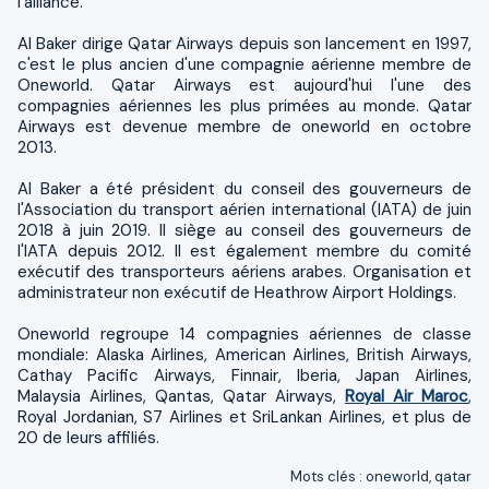
l’alliance.
Al Baker dirige Qatar Airways depuis son lancement en 1997,
c'est le plus ancien d'une compagnie aérienne membre de
Oneworld. Qatar Airways est aujourd'hui l'une des
compagnies aériennes les plus primées au monde. Qatar
Airways est devenue membre de oneworld en octobre
2013.
Al Baker a été président du conseil des gouverneurs de
l'Association du transport aérien international (IATA) de juin
2018 à juin 2019. Il siège au conseil des gouverneurs de
l'IATA depuis 2012. Il est également membre du comité
exécutif des transporteurs aériens arabes. Organisation et
administrateur non exécutif de Heathrow Airport Holdings.
Oneworld regroupe 14 compagnies aériennes de classe
mondiale: Alaska Airlines, American Airlines, British Airways,
Cathay Pacific Airways, Finnair, Iberia, Japan Airlines,
Malaysia Airlines, Qantas, Qatar Airways,
Royal Air Maroc
,
Royal Jordanian, S7 Airlines et SriLankan Airlines, et plus de
20 de leurs affiliés.
Mots clés
:
oneworld
,
qatar