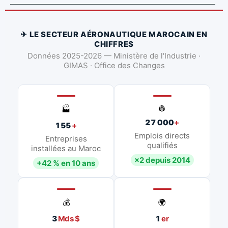
✈ LE SECTEUR AÉRONAUTIQUE MAROCAIN EN
CHIFFRES
Données 2025-2026 — Ministère de l'Industrie ·
GIMAS · Office des Changes
👷
🏭
27 000
+
155
+
Emplois directs
Entreprises
qualifiés
installées au Maroc
×2 depuis 2014
+42 % en 10 ans
💰
🌍
3
Mds $
1
er