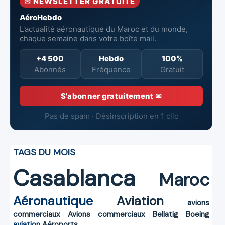
✉ NEWSLETTER GRATUITE
de Casablanca
AéroHebdo
L'actualité aéronautique du Maroc et du monde,
chaque semaine dans votre boîte mail.
+4 500
Hebdo
100%
Abonnés
Fréquence
Gratuit
S'abonner gratuitement ✉
Pas de spam · Désinscription en 1 clic
TAGS DU MOIS
Casablanca
Maroc
Aéronautique
Aviation
avions
commerciaux
Avions commerciaux
Bellatig
Boeing
aviation
Aéroports