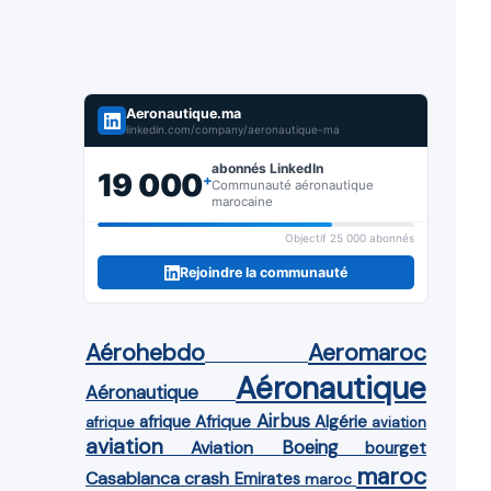
Aeronautique.ma
linkedin.com/company/aeronautique-ma
abonnés LinkedIn
19 000
+
Communauté aéronautique
marocaine
Objectif 25 000 abonnés
Rejoindre la communauté
Aérohebdo
Aeromaroc
Aéronautique
Aéronautique
Airbus
afrique
Afrique
Algérie
afrique
aviation
aviation
Aviation
Boeing
bourget
maroc
Casablanca
crash
Emirates
maroc