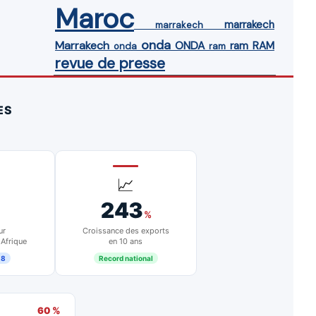
Maroc
marrakech
marrakech
onda
Marrakech
ONDA
ram
RAM
onda
ram
revue de presse
ES
📈
243
%
ur
Croissance des exports
 Afrique
en 10 ans
18
Record national
60 %