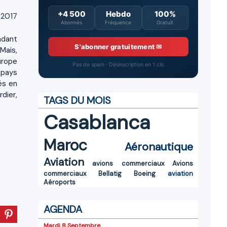
+4 500
Hebdo
100%
 2017
Abonnés
Fréquence
Gratuit
ndant
S'abonner gratuitement ✉
Mais,
urope
Pas de spam · Désinscription en 1 clic
 pays
és en
dier,
TAGS DU MOIS
Casablanca
Maroc
Aéronautique
Aviation
avions commerciaux
Avions
commerciaux
Bellatig
Boeing
aviation
Aéroports
AGENDA
Mardi 8 Septembre