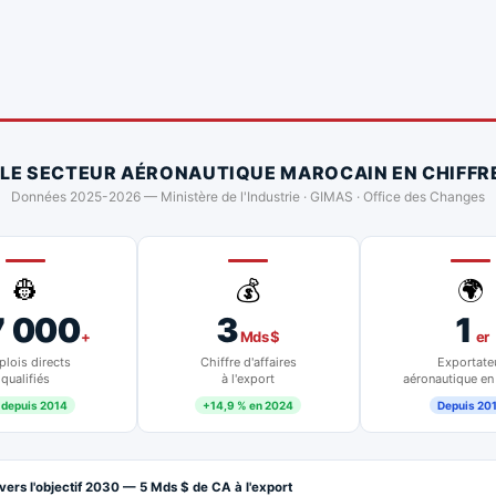
 LE SECTEUR AÉRONAUTIQUE MAROCAIN EN CHIFFR
Données 2025-2026 — Ministère de l'Industrie · GIMAS · Office des Changes
👷
💰
🌍
7 000
3
1
+
Mds $
er
lois directs
Chiffre d'affaires
Exportate
qualifiés
à l'export
aéronautique en
 depuis 2014
+14,9 % en 2024
Depuis 20
vers l'objectif 2030 — 5 Mds $ de CA à l'export