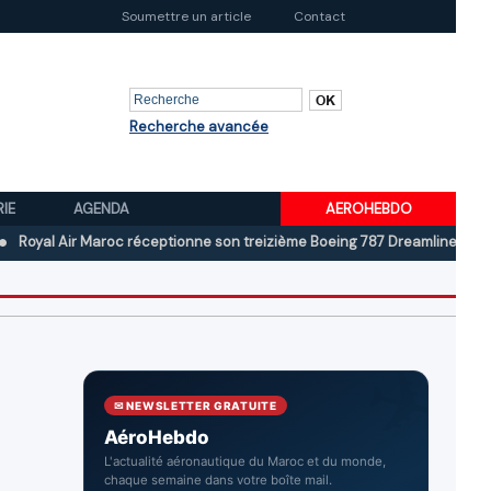
Soumettre un article
Contact
Recherche avancée
RIE
AGENDA
AEROHEBDO
Air Maroc réceptionne son treizième Boeing 787 Dreamliner
Boeing au
✉ NEWSLETTER GRATUITE
AéroHebdo
L'actualité aéronautique du Maroc et du monde,
chaque semaine dans votre boîte mail.