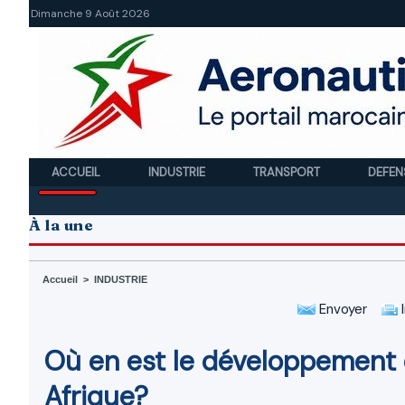
Dimanche 9 Août 2026
ACCUEIL
INDUSTRIE
TRANSPORT
DEFEN
À la une
Accueil
>
INDUSTRIE
Envoyer
I
Où en est le développement d
Afrique?