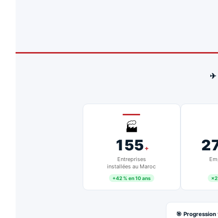
✈
🏭
155
2
+
Entreprises
Emp
installées au Maroc
+42 % en 10 ans
×2
🎯 Progression 