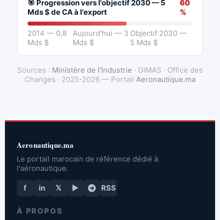
🎯 Progression vers l'objectif 2030 — 5
60
Mds $ de CA à l'export
%
2014 — 0,8
Aujourd'hui — 3
Objectif 2030 —
Mds $
Mds $
5 Mds $
Sources :
Ministère de l'Industrie
· GIMAS · Office des
Changes · 2025-2026 — Portail
Aeronautique.ma
Aeronautique.ma
Le portail marocain de référence dédié à
l'aéronautique.
f
in
𝕏
▶
RSS
À PROPOS