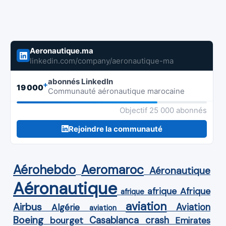
Aeronautique.ma
linkedin.com/company/aeronautique-ma
abonnés LinkedIn
+
19 000
Communauté aéronautique marocaine
Objectif 25 000 abonnés
Rejoindre la communauté
Aérohebdo
Aeromaroc
Aéronautique
Aéronautique
Afrique
afrique
afrique
aviation
Airbus
Aviation
Algérie
aviation
Boeing
Casablanca
crash
bourget
Emirates