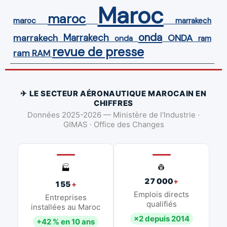
Maroc
maroc
maroc
marrakech
onda
Marrakech
ONDA
marrakech
onda
ram
revue de presse
ram
RAM
✈ LE SECTEUR AÉRONAUTIQUE MAROCAIN EN
CHIFFRES
Données 2025-2026 — Ministère de l'Industrie ·
GIMAS · Office des Changes
👷
🏭
27 000
+
155
+
Emplois directs
Entreprises
qualifiés
installées au Maroc
×2 depuis 2014
+42 % en 10 ans