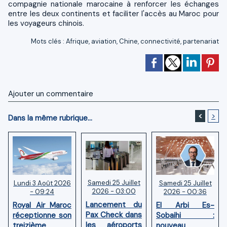
compagnie nationale marocaine à renforcer les échanges
entre les deux continents et faciliter l'accès au Maroc pour
les voyageurs chinois.
Mots clés
:
Afrique
,
aviation
,
Chine
,
connectivité
,
partenariat
Ajouter un commentaire
<
>
Dans la même rubrique...
Samedi 25 Juillet
Samedi 25 Juillet
Lundi 3 Août 2026
2026 - 03:00
2026 - 00:36
- 09:24
Lancement du
El Arbi Es-
Royal Air Maroc
Pax Check dans
Sobaihi :
réceptionne son
les aéroports
nouveau
treizième