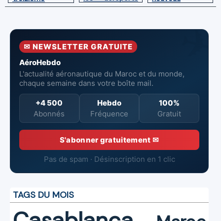
du Maroc
directeur à la
Boeing 787
tête de
Dreamliner
l’Aéroport
Mohammed V
✉ NEWSLETTER GRATUITE
de Casablanca
AéroHebdo
L'actualité aéronautique du Maroc et du monde,
chaque semaine dans votre boîte mail.
+4 500
Hebdo
100%
Abonnés
Fréquence
Gratuit
S'abonner gratuitement ✉
Pas de spam · Désinscription en 1 clic
TAGS DU MOIS
Casablanca