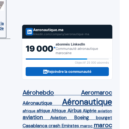
 la
de
Aeronautique.ma
linkedin.com/company/aeronautique-ma
abonnés LinkedIn
19 000
+
Communauté aéronautique
marocaine
Objectif 25 000 abonnés
Rejoindre la communauté
Aérohebdo
Aeromaroc
Aéronautique
Aéronautique
Airbus
afrique
Afrique
Algérie
afrique
aviation
aviation
Aviation
Boeing
bourget
maroc
Casablanca
crash
Emirates
maroc