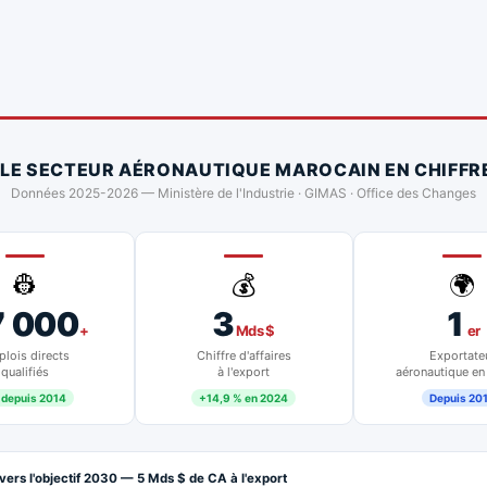
 LE SECTEUR AÉRONAUTIQUE MAROCAIN EN CHIFFR
Données 2025-2026 — Ministère de l'Industrie · GIMAS · Office des Changes
👷
💰
🌍
7 000
3
1
+
Mds $
er
lois directs
Chiffre d'affaires
Exportate
qualifiés
à l'export
aéronautique en
 depuis 2014
+14,9 % en 2024
Depuis 20
vers l'objectif 2030 — 5 Mds $ de CA à l'export