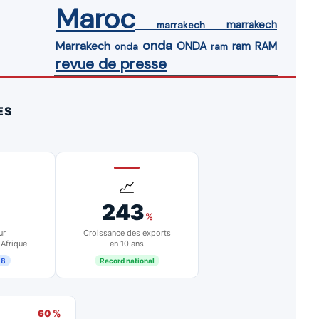
Maroc
marrakech
marrakech
onda
Marrakech
ONDA
ram
RAM
onda
ram
revue de presse
ES
📈
243
%
ur
Croissance des exports
 Afrique
en 10 ans
18
Record national
60 %