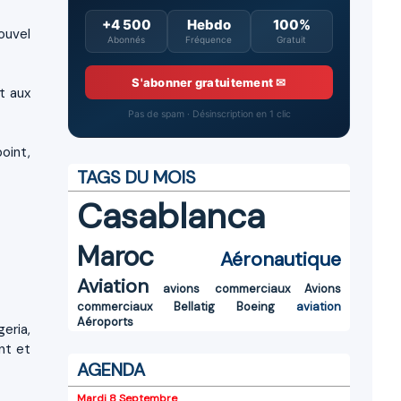
+4 500
Hebdo
100%
ouvel
Abonnés
Fréquence
Gratuit
S'abonner gratuitement ✉
t aux
Pas de spam · Désinscription en 1 clic
oint,
TAGS DU MOIS
Casablanca
Maroc
Aéronautique
Aviation
avions commerciaux
Avions
commerciaux
Bellatig
Boeing
aviation
Aéroports
eria,
nt et
AGENDA
Mardi 8 Septembre