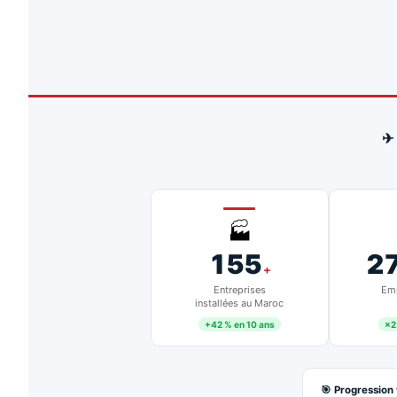
✈
🏭
155
2
+
Entreprises
Emp
installées au Maroc
+42 % en 10 ans
×2
🎯 Progression 