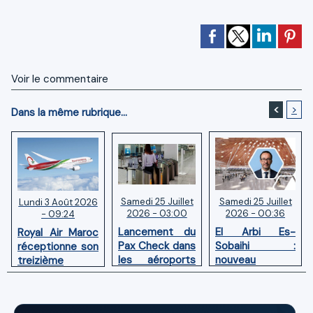
Voir le commentaire
<
>
Dans la même rubrique...
Samedi 25 Juillet
Samedi 25 Juillet
Lundi 3 Août 2026
2026 - 03:00
2026 - 00:36
- 09:24
Lancement du
El Arbi Es-
Royal Air Maroc
Pax Check dans
Sobaihi :
réceptionne son
les aéroports
nouveau
treizième
du Maroc
directeur à la
Boeing 787
tête de
Dreamliner
l’Aéroport