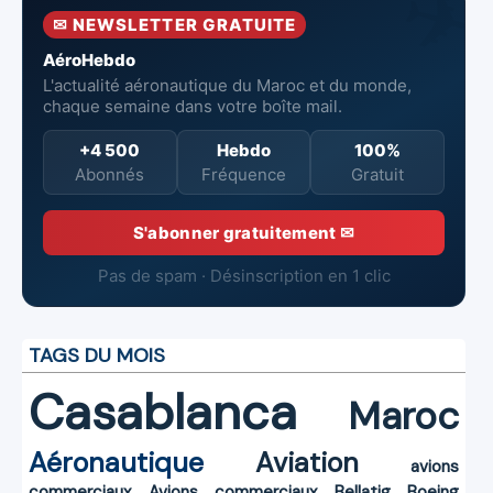
Mohammed V
✉ NEWSLETTER GRATUITE
de Casablanca
AéroHebdo
L'actualité aéronautique du Maroc et du monde,
chaque semaine dans votre boîte mail.
+4 500
Hebdo
100%
Abonnés
Fréquence
Gratuit
S'abonner gratuitement ✉
Pas de spam · Désinscription en 1 clic
TAGS DU MOIS
Casablanca
Maroc
Aéronautique
Aviation
avions
commerciaux
Avions commerciaux
Bellatig
Boeing