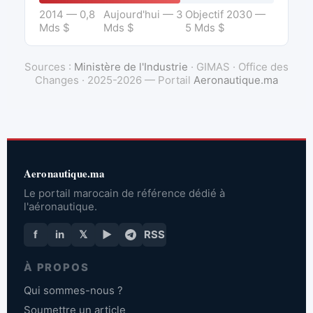
2014 — 0,8
Aujourd'hui — 3
Objectif 2030 —
Mds $
Mds $
5 Mds $
Sources :
Ministère de l'Industrie
· GIMAS · Office des
Changes · 2025-2026 — Portail
Aeronautique.ma
Aeronautique.ma
Le portail marocain de référence dédié à
l'aéronautique.
f
in
𝕏
▶
RSS
À PROPOS
Qui sommes-nous ?
Soumettre un article