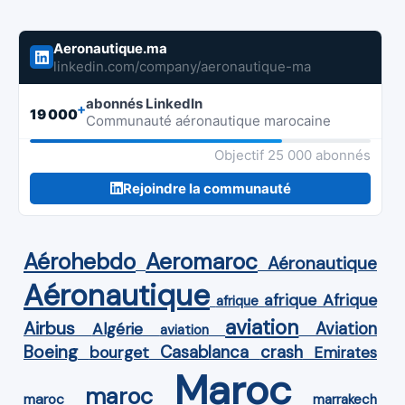
Aeronautique.ma
linkedin.com/company/aeronautique-ma
abonnés LinkedIn
+
19 000
Communauté aéronautique marocaine
Objectif 25 000 abonnés
Rejoindre la communauté
Aérohebdo
Aeromaroc
Aéronautique
Aéronautique
Afrique
afrique
afrique
aviation
Airbus
Aviation
Algérie
aviation
Boeing
Casablanca
crash
bourget
Emirates
Maroc
maroc
maroc
marrakech