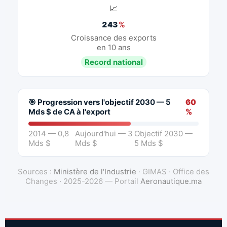
📈
243
%
Croissance des exports
en 10 ans
Record national
🎯 Progression vers l'objectif 2030 — 5
60
Mds $ de CA à l'export
%
2014 — 0,8
Aujourd'hui — 3
Objectif 2030 —
Mds $
Mds $
5 Mds $
Sources :
Ministère de l'Industrie
· GIMAS · Office des
Changes · 2025-2026 — Portail
Aeronautique.ma