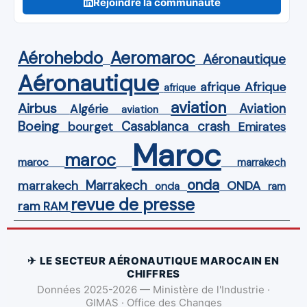
Rejoindre la communauté
Aérohebdo
Aeromaroc
Aéronautique
Aéronautique
Afrique
afrique
afrique
aviation
Airbus
Aviation
Algérie
aviation
Boeing
Casablanca
crash
bourget
Emirates
Maroc
maroc
maroc
marrakech
onda
Marrakech
ONDA
marrakech
onda
ram
revue de presse
ram
RAM
✈ LE SECTEUR AÉRONAUTIQUE MAROCAIN EN
CHIFFRES
Données 2025-2026 — Ministère de l'Industrie ·
GIMAS · Office des Changes