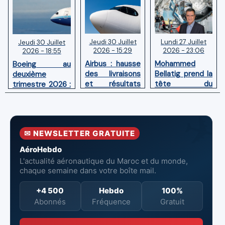
Jeudi 30 Juillet
Lundi 27 Juillet
Jeudi 30 Juillet
2026 - 15:29
2026 - 23:06
2026 - 18:55
Airbus : hausse
Mohammed
Boeing au
des livraisons
Bellatig prend la
deuxième
et résultats
tête du
trimestre 2026 :
financiers
Groupement
Chiffre d'affaires
solides au
des Industries
en hausse,
premier
Marocaines
pertes nettes
semestre 2026
Aéronautiques
réduites
✉ NEWSLETTER GRATUITE
et Spatiales
AéroHebdo
L'actualité aéronautique du Maroc et du monde,
chaque semaine dans votre boîte mail.
+4 500
Hebdo
100%
Abonnés
Fréquence
Gratuit