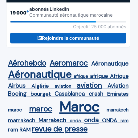
abonnés LinkedIn
+
19 000
Communauté aéronautique marocaine
Objectif 25 000 abonnés
Rejoindre la communauté
Aérohebdo
Aeromaroc
Aéronautique
Aéronautique
Afrique
afrique
afrique
aviation
Airbus
Aviation
Algérie
aviation
Boeing
Casablanca
crash
bourget
Emirates
Maroc
maroc
maroc
marrakech
onda
Marrakech
ONDA
marrakech
onda
ram
revue de presse
ram
RAM