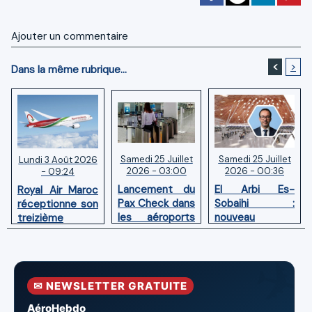
Ajouter un commentaire
<
>
Dans la même rubrique...
Samedi 25 Juillet
Samedi 25 Juillet
Lundi 3 Août 2026
2026 - 03:00
2026 - 00:36
- 09:24
Lancement du
El Arbi Es-
Royal Air Maroc
Pax Check dans
Sobaihi :
réceptionne son
les aéroports
nouveau
treizième
du Maroc
directeur à la
Boeing 787
tête de
Dreamliner
l’Aéroport
Mohammed V
✉ NEWSLETTER GRATUITE
de Casablanca
AéroHebdo