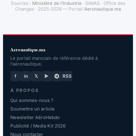
Sources :
Ministère de l'Industrie
· GIMAS · Office des
Changes · 2025-2026 — Portail
Aeronautique.ma
Aeronautique.ma
Le portail marocain de référence dédié à
l'aéronautique.
f
in
𝕏
▶
RSS
À PROPOS
Qui sommes-nous ?
Soumettre un article
Newsletter AéroHebdo
Publicité / Media Kit 2026
Nous contacter