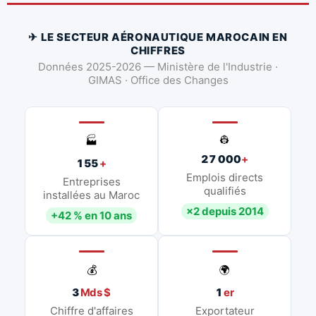
✈ LE SECTEUR AÉRONAUTIQUE MAROCAIN EN
CHIFFRES
Données 2025-2026 — Ministère de l'Industrie ·
GIMAS · Office des Changes
👷
🏭
27 000
+
155
+
Emplois directs
Entreprises
qualifiés
installées au Maroc
×2 depuis 2014
+42 % en 10 ans
💰
🌍
3
Mds $
1
er
Chiffre d'affaires
Exportateur