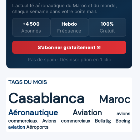
L'actualité aéronautique du Maroc et du monde,
chaque semaine dans votre boîte mail.
+4 500
Hebdo
100%
Abonnés
Fréquence
Gratuit
S'abonner gratuitement ✉
Pas de spam · Désinscription en 1 clic
TAGS DU MOIS
Casablanca
Maroc
Aéronautique
Aviation
avions
commerciaux
Avions commerciaux
Bellatig
Boeing
aviation
Aéroports