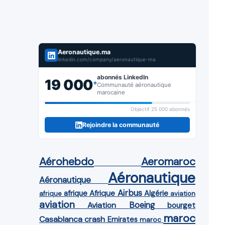
Aeronautique.ma
linkedin.com/company/aeronautique-ma
abonnés LinkedIn
19 000
+
Communauté aéronautique
marocaine
Objectif 25 000 abonnés
Rejoindre la communauté
Aérohebdo
Aeromaroc
Aéronautique
Aéronautique
Airbus
afrique
Afrique
Algérie
afrique
aviation
aviation
Aviation
Boeing
bourget
maroc
Casablanca
crash
Emirates
maroc