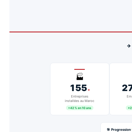
✈
🏭
155
2
+
Entreprises
Emp
installées au Maroc
+42 % en 10 ans
×2
🎯 Progression 