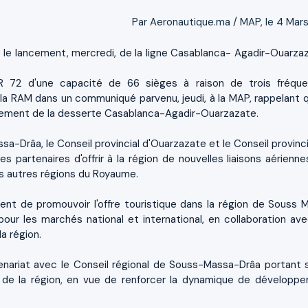
Par Aeronautique.ma / MAP, le 4 Mars
 le lancement, mercredi, de la ligne Casablanca- Agadir-Ouarza
R 72 d'une capacité de 66 sièges à raison de trois fréqu
 la RAM dans un communiqué parvenu, jeudi, à la MAP, rappelant q
ncement de la desserte Casablanca-Agadir-Ouarzazate.
sa-Drâa, le Conseil provincial d'Ouarzazate et le Conseil provinci
partenaires d'offrir à la région de nouvelles liaisons aériennes
es autres régions du Royaume.
ent de promouvoir l'offre touristique dans la région de Souss 
our les marchés national et international, en collaboration ave
a région.
enariat avec le Conseil régional de Souss-Massa-Drâa portant s
 de la région, en vue de renforcer la dynamique de développ