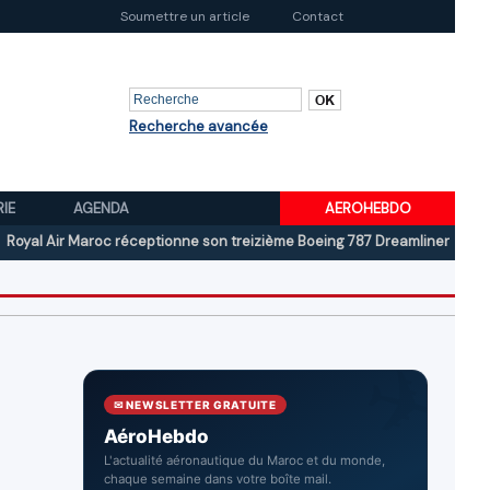
Soumettre un article
Contact
Recherche avancée
RIE
AGENDA
AEROHEBDO
ir Maroc réceptionne son treizième Boeing 787 Dreamliner
Boeing au 
✉ NEWSLETTER GRATUITE
AéroHebdo
L'actualité aéronautique du Maroc et du monde,
chaque semaine dans votre boîte mail.