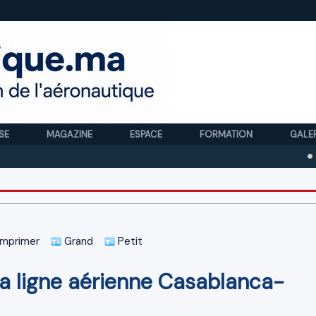
SE
MAGAZINE
ESPACE
FORMATION
GALE
Royal A
mprimer
Grand
Petit
la ligne aérienne Casablanca-