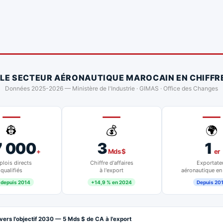
 LE SECTEUR AÉRONAUTIQUE MAROCAIN EN CHIFFR
Données 2025-2026 — Ministère de l'Industrie · GIMAS · Office des Changes
👷
💰
🌍
7 000
3
1
+
Mds $
er
lois directs
Chiffre d'affaires
Exportate
qualifiés
à l'export
aéronautique en
 depuis 2014
+14,9 % en 2024
Depuis 20
vers l'objectif 2030 — 5 Mds $ de CA à l'export