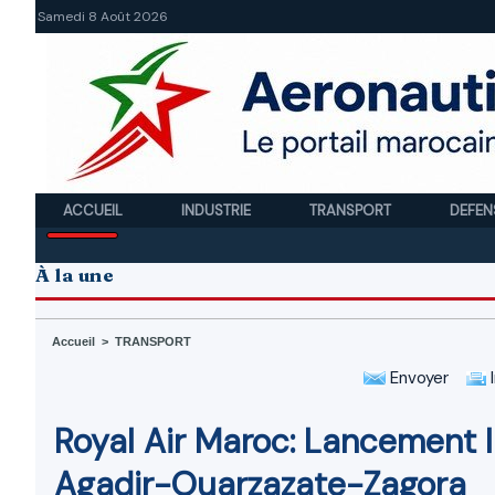
Samedi 8 Août 2026
ACCUEIL
INDUSTRIE
TRANSPORT
DEFEN
À la une
Accueil
>
TRANSPORT
Envoyer
I
Royal Air Maroc: Lancement 
Agadir-Ouarzazate-Zagora