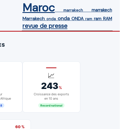
Maroc
marrakech
marrakech
onda
Marrakech
ONDA
ram
RAM
onda
ram
revue de presse
ES
📈
243
%
ur
Croissance des exports
 Afrique
en 10 ans
18
Record national
60 %