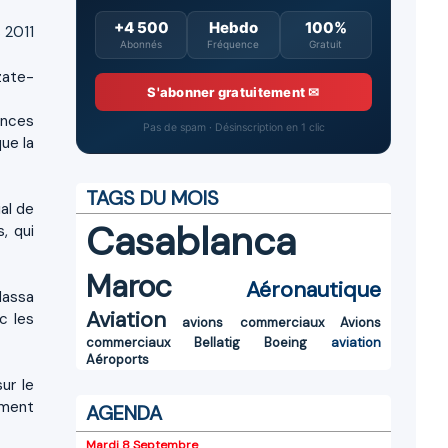
+4 500
Hebdo
100%
 2011
Abonnés
Fréquence
Gratuit
zate-
S'abonner gratuitement ✉
ences
Pas de spam · Désinscription en 1 clic
ue la
TAGS DU MOIS
al de
Casablanca
, qui
Maroc
Aéronautique
Massa
Aviation
c les
avions commerciaux
Avions
commerciaux
Bellatig
Boeing
aviation
Aéroports
ur le
ement
AGENDA
Mardi 8 Septembre