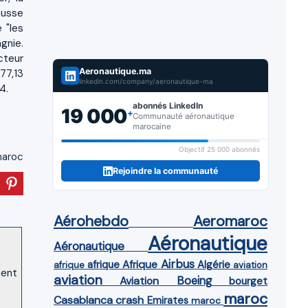
ausse
 "les
gnie.
cteur
Aeronautique.ma
77,13
linkedin.com/company/aeronautique-ma
4.
abonnés LinkedIn
19 000
+
Communauté aéronautique
marocaine
Objectif 25 000 abonnés
 maroc
Rejoindre la communauté
Aérohebdo
Aeromaroc
Aéronautique
Aéronautique
Airbus
afrique
Afrique
Algérie
afrique
aviation
ment
aviation
Aviation
Boeing
bourget
maroc
Casablanca
crash
Emirates
maroc