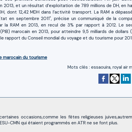
2013, et un résultat d’exploitation de 789 millions de DH, en h
s DH, dont 12,42 MDH dans l’activité transport. La RAM a dépassé
l’État en septembre 2011", précise un communiqué de la compa
par la RAM en 2013, en recul de 3% par rapport à 2012. Le se
(PIB) marocain en 2013, pour atteindre 9,5 milliards de dollars (
 le rapport du Conseil mondial du voyage et du tourisme pour 201
ce marocain du tourisme
Mots clés
:
essaouira
,
royal air
certaines occasions,comme les fêtes religieuses juives,autre
N-ESU-CMN qui étaient programmés en ATR ne se font plus.