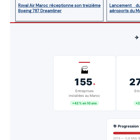
Royal Air Maroc réceptionne son treizième
Lancement d
Boeing 787 Dreamliner
aéroports du M
✈
🏭
155
2
+
Entreprises
Emp
installées au Maroc
+42 % en 10 ans
×2
🎯 Progression 
2014 — 0,8 Mds $