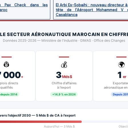
u Pax Check dans les
El Arbi Es-Sobaihi : nouveau directeur à
aroc
tête de l’Aéroport Mohammed V 
Casablanca
 LE SECTEUR AÉRONAUTIQUE MAROCAIN EN CHIFFR
Données 2025-2026 — Ministère de l'Industrie · GIMAS · Office des Changes
👷
💰
🌍
7 000
3
1
+
Mds $
er
lois directs
Chiffre d'affaires
Exportate
qualifiés
à l'export
aéronautique en
 depuis 2014
+14,9 % en 2024
Depuis 20
vers l'objectif 2030 — 5 Mds $ de CA à l'export
Aujourd'hui — 3 Mds $
Object