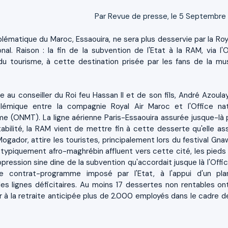
Par Revue de presse, le 5 Septembre
blématique du Maroc, Essaouira, ne sera plus desservie par la Roya
onal. Raison : la fin de la subvention de l'Etat à la RAM, via l'O
du tourisme, à cette destination prisée par les fans de la mu
re au conseiller du Roi feu Hassan II et de son fils, André Azoula
émique entre la compagnie Royal Air Maroc et l'Office nat
e (ONMT). La ligne aérienne Paris-Essaouira assurée jusque-là p
abilité, la RAM vient de mettre fin à cette desserte qu'elle ass
 Mogador, attire les touristes, principalement lors du festival Gn
 typiquement afro-maghrébin affluent vers cette cité, les pieds
pression sine dine de la subvention qu'accordait jusque là l'Offic
ue contrat-programme imposé par l'Etat, à l'appui d'un pl
 des lignes déficitaires. Au moins 17 dessertes non rentables on
 à la retraite anticipée plus de 2.000 employés dans le cadre d