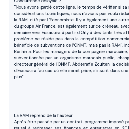
Concurrence déloyale ?
''Nous avons gardé cette ligne, le temps de vérifier si sa
considérations touristiques, nous n’avions pas voulu rédui
la RAM, cité par L'Economiste. Il y a également une autre
du groupe Air France, est également sur ce créneau, avec
semaine vers Essaouira à partir d'Orly à des tarifs très at
problème ne réside pas dans la compétition commerciale
bénéficie de subventions de l’ONMT, mais pas la RAM'', i
Benhima. Pour les managers de la compagnie marocaine, "
subventionnée par un organisme marocain public, change
directeur général de l'ONMT, Abderrafie Zouiten, la décis
d'Essaouira "au cas où elle serait prise, s’inscrit dans
plus".
La RAM reprend de la hauteur
Après être passée par un contrat-programme imposé par l
réussi à redresser ses finances et enregistrer en 2013