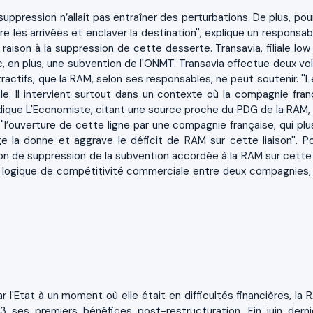
 suppression n’allait pas entraîner des perturbations. De plus, po
re les arrivées et enclaver la destination'', explique un responsa
 raison à la suppression de cette desserte. Transavia, filiale low
, en plus, une subvention de l'ONMT. Transavia effectue deux vol
tractifs, que la RAM, selon ses responsables, ne peut soutenir. ''L
. Il intervient surtout dans un contexte où la compagnie fran
ndique L'Economiste, citant une source proche du PDG de la RAM, 
l’ouverture de cette ligne par une compagnie française, qui plu
 la donne et aggrave le déficit de RAM sur cette liaison''. Po
ion de suppression de la subvention accordée à la RAM sur cette 
 une logique de compétitivité commerciale entre deux compagnies,
'Etat à un moment où elle était en difficultés financières, la 
 ses premiers bénéfices post-restructuration. Fin juin dernie