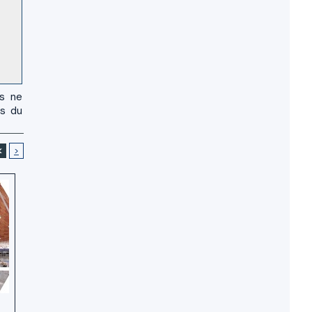
us ne
es du
<
>