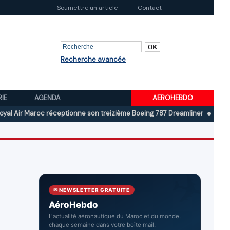
Soumettre un article
Contact
Recherche avancée
RIE
AGENDA
AEROHEBDO
roc réceptionne son treizième Boeing 787 Dreamliner
Boeing au deuxi
✉ NEWSLETTER GRATUITE
AéroHebdo
L'actualité aéronautique du Maroc et du monde,
chaque semaine dans votre boîte mail.