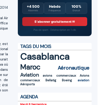
+4 500
Hebdo
100%
 2014
Abonnés
Fréquence
Gratuit
l Air
S'abonner gratuitement ✉
ffice
sique
Pas de spam · Désinscription en 1 clic
y, est
TAGS DU MOIS
ional
Casablanca
ar la
urait
awa où
Maroc
Aéronautique
 dans
Aviation
e sur
avions commerciaux
Avions
an de
commerciaux
Bellatig
Boeing
aviation
Aéroports
t été
e son
AGENDA
Mardi 8 Septembre