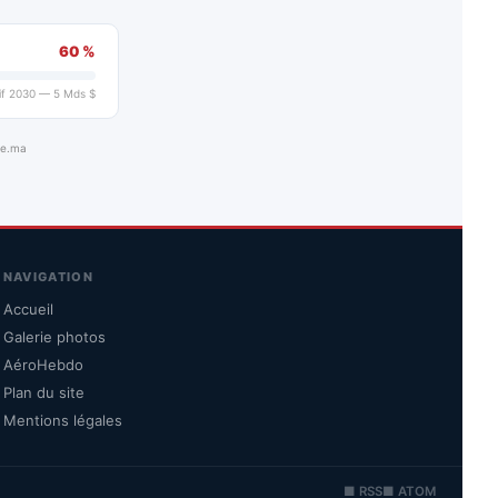
60 %
if 2030 — 5 Mds $
ue.ma
NAVIGATION
Accueil
Galerie photos
AéroHebdo
Plan du site
Mentions légales
■ RSS
■ ATOM