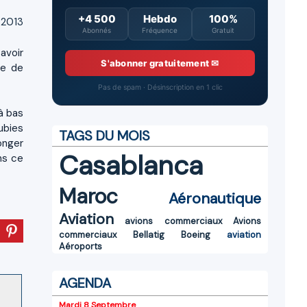
+4 500
Hebdo
100%
 2013
Abonnés
Fréquence
Gratuit
avoir
S'abonner gratuitement ✉
se de
Pas de spam · Désinscription en 1 clic
à bas
ubies
TAGS DU MOIS
onger
Casablanca
ns ce
Maroc
Aéronautique
Aviation
avions commerciaux
Avions
commerciaux
Bellatig
Boeing
aviation
Aéroports
AGENDA
Mardi 8 Septembre