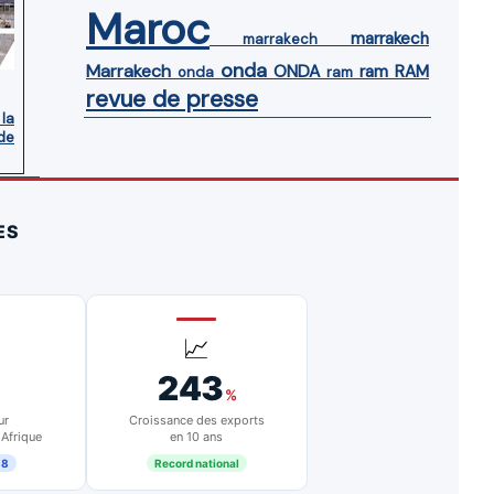
Maroc
marrakech
marrakech
onda
Marrakech
ONDA
ram
RAM
onda
ram
revue de presse
 la
de
ES
📈
243
%
ur
Croissance des exports
 Afrique
en 10 ans
18
Record national