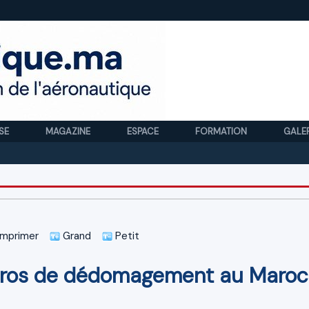
SE
MAGAZINE
ESPACE
FORMATION
GALE
Royal 
mprimer
Grand
Petit
uros de dédomagement au Maroc