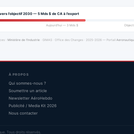
vers l'objectif 2030 — 5 Mds $ de CA à l'export
Aujourd'hui — 3 Mds $
Object
ces :
Ministère de l'Industrie
· GIMAS · Office des Changes · 2025-2026 — Portail
Aeronautiq
À PROPOS
Qui sommes-nous ?
Soumettre un article
Newsletter AéroHebdo
Publicité / Media Kit 2026
Nous contacter
ue. Tous droits réservés.