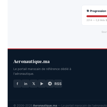
🎯 Progression 
2014 — 0,8 Mds $
Sour
Aeronautique.ma
Le portail marocain de référence dédié à
l'aéronautique.
f
in
𝕏
▶
RSS
© 2006–2026
Aeronautique.ma
— Le portail marocain de l'aéronautiq