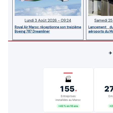
Lundi 3 Août 2026 - 09:24
Samedi 25 
Royal Air Maroc réceptionne son treizième
Lancement d
Boeing 787 Dreamliner
aéroports du M
✈
🏭
155
2
+
Entreprises
Emp
installées au Maroc
+42 % en 10 ans
×2