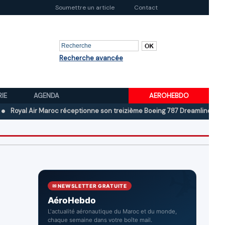
Soumettre un article
Contact
Recherche avancée
RIE
AGENDA
AEROHEBDO
Air Maroc réceptionne son treizième Boeing 787 Dreamliner
Boeing au
✉ NEWSLETTER GRATUITE
AéroHebdo
L'actualité aéronautique du Maroc et du monde,
chaque semaine dans votre boîte mail.