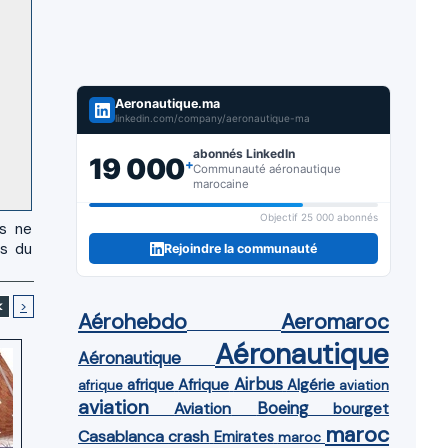
Aeronautique.ma
linkedin.com/company/aeronautique-ma
abonnés LinkedIn
19 000
+
Communauté aéronautique
marocaine
Objectif 25 000 abonnés
us ne
es du
Rejoindre la communauté
<
>
Aérohebdo
Aeromaroc
Aéronautique
Aéronautique
Airbus
afrique
Afrique
Algérie
afrique
aviation
aviation
Aviation
Boeing
bourget
maroc
Casablanca
crash
Emirates
maroc