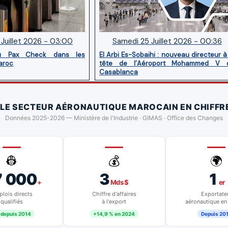
Juillet 2026 - 03:00
Samedi 25 Juillet 2026 - 00:36
u Pax Check dans les
El Arbi Es-Sobaihi : nouveau directeur à
aroc
tête de l’Aéroport Mohammed V 
Casablanca
 LE SECTEUR AÉRONAUTIQUE MAROCAIN EN CHIFFR
Données 2025-2026 — Ministère de l'Industrie · GIMAS · Office des Changes
👷
💰
🌍
7 000
3
1
+
Mds $
er
lois directs
Chiffre d'affaires
Exportate
qualifiés
à l'export
aéronautique en
 depuis 2014
+14,9 % en 2024
Depuis 20