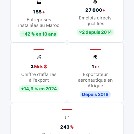
👷
🏭
27 000
+
155
+
Emplois directs
Entreprises
qualifiés
installées au Maroc
×2 depuis 2014
+42 % en 10 ans
💰
🌍
3
Mds $
1
er
Chiffre d'affaires
Exportateur
à l'export
aéronautique en
Afrique
+14,9 % en 2024
Depuis 2018
📈
243
%