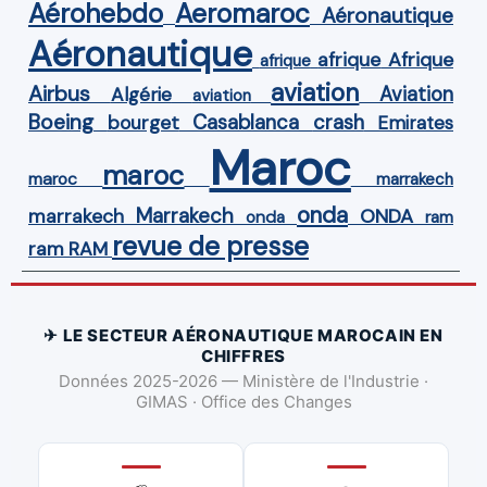
Aérohebdo
Aeromaroc
Aéronautique
Aéronautique
Afrique
afrique
afrique
aviation
Airbus
Aviation
Algérie
aviation
Boeing
Casablanca
crash
bourget
Emirates
Maroc
maroc
maroc
marrakech
onda
Marrakech
ONDA
marrakech
onda
ram
revue de presse
ram
RAM
✈ LE SECTEUR AÉRONAUTIQUE MAROCAIN EN
CHIFFRES
Données 2025-2026 — Ministère de l'Industrie ·
GIMAS · Office des Changes