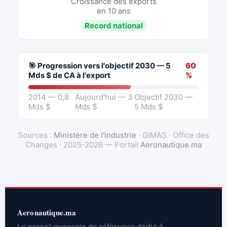
Croissance des exports
en 10 ans
Record national
🎯 Progression vers l'objectif 2030 — 5
60
Mds $ de CA à l'export
%
2014 — 0,8
Aujourd'hui — 3
Objectif 2030 —
Mds $
Mds $
5 Mds $
Sources :
Ministère de l'Industrie
· GIMAS · Office des
Changes · 2025-2026 — Portail
Aeronautique.ma
Aeronautique.ma
Le portail marocain de référence dédié à