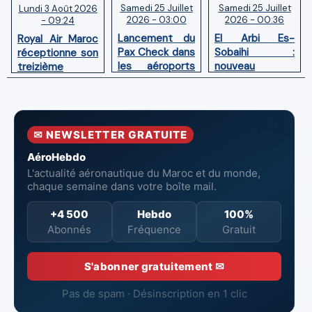
Samedi 25 Juillet
Samedi 25 Juillet
Lundi 3 Août 2026
2026 - 03:00
2026 - 00:36
- 09:24
Lancement du
El Arbi Es-
Royal Air Maroc
Pax Check dans
Sobaihi :
réceptionne son
les aéroports
nouveau
treizième
du Maroc
directeur à la
Boeing 787
tête de
Dreamliner
l’Aéroport
Mohammed V
✉ NEWSLETTER GRATUITE
de Casablanca
AéroHebdo
L'actualité aéronautique du Maroc et du monde,
chaque semaine dans votre boîte mail.
+4 500
Hebdo
100%
Abonnés
Fréquence
Gratuit
S'abonner gratuitement ✉
Pas de spam · Désinscription en 1 clic