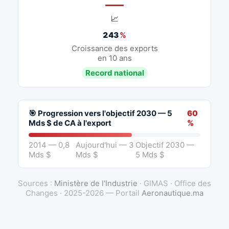
📈
243
%
Croissance des exports
en 10 ans
Record national
🎯 Progression vers l'objectif 2030 — 5
60
Mds $ de CA à l'export
%
2014 — 0,8
Aujourd'hui — 3
Objectif 2030 —
Mds $
Mds $
5 Mds $
Sources :
Ministère de l'Industrie
· GIMAS · Office des
Changes · 2025-2026 — Portail
Aeronautique.ma