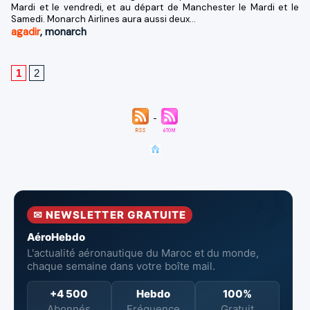
Mardi et le vendredi, et au départ de Manchester le Mardi et le
Samedi. Monarch Airlines aura aussi deux...
agadir
,
monarch
1
2
✉ NEWSLETTER GRATUITE
AéroHebdo
L'actualité aéronautique du Maroc et du monde,
chaque semaine dans votre boîte mail.
+4 500
Hebdo
100%
Abonnés
Fréquence
Gratuit