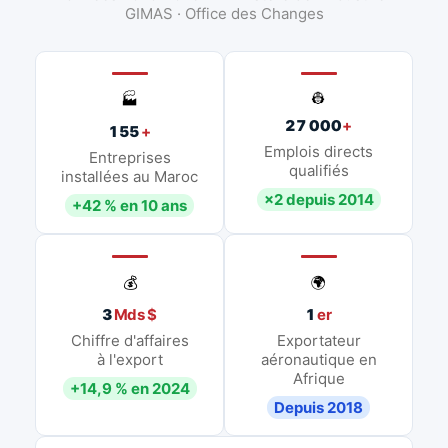
GIMAS · Office des Changes
👷
🏭
27 000
+
155
+
Emplois directs
Entreprises
qualifiés
installées au Maroc
×2 depuis 2014
+42 % en 10 ans
💰
🌍
3
Mds $
1
er
Chiffre d'affaires
Exportateur
à l'export
aéronautique en
Afrique
+14,9 % en 2024
Depuis 2018