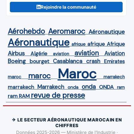
Rejoindre la communauté
Aérohebdo
Aeromaroc
Aéronautique
Aéronautique
Afrique
afrique
afrique
aviation
Airbus
Aviation
Algérie
aviation
Boeing
Casablanca
crash
bourget
Emirates
Maroc
maroc
maroc
marrakech
onda
Marrakech
ONDA
marrakech
onda
ram
revue de presse
ram
RAM
✈ LE SECTEUR AÉRONAUTIQUE MAROCAIN EN
CHIFFRES
Données 2025-2026 — Ministère de l'Industrie ·