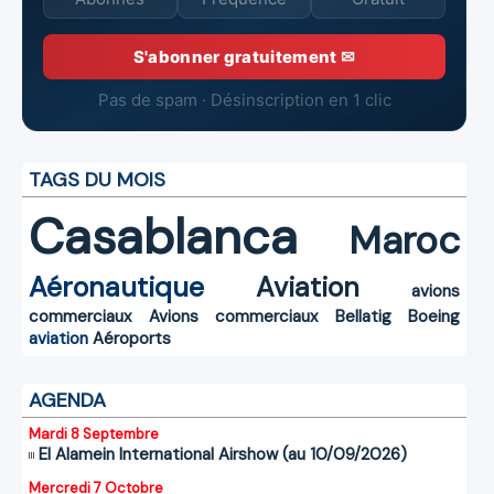
S'abonner gratuitement ✉
Pas de spam · Désinscription en 1 clic
TAGS DU MOIS
Casablanca
Maroc
Aéronautique
Aviation
avions
commerciaux
Avions commerciaux
Bellatig
Boeing
aviation
Aéroports
AGENDA
Mardi 8 Septembre
El Alamein International Airshow (au 10/09/2026)
Mercredi 7 Octobre