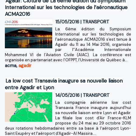
Agadir: Clôture de La 6ème édition du Symposium
International sur les technologies de l’aéronautique
ACMA2016
15/05/2016
|
TRANSPORT
La 6ème édition du Symposium
International sur les technologies de
l’aéronautique ACMA2016 s'est tenue à
Agadir du 11 au 14 Mai 2016, organisée
par l'’Académie Internationale
Mohammed VI de l’Aviation Civile (AIAC). La conférence est
organisée en partenariat avec l’OFPPT, l’Université de Québec à...
acma
,
agadir
La low cost Transavia inaugure sa nouvelle liaison
entre Agadir et Lyon
14/05/2016
|
TRANSPORT
La compagnie aérienne low cost
Transavia France inaugure aujourd'hui
sa nouvelle liaison entre Lyon et Agadir.
La filiale low cost d'Air France-KLM
propose du 24 mai au 29 octobre 2016
deux rotations hebdomadaires entre sa base à l'aéroport Lyon-
Saint Exupéry et l'aéroport d'Agadir-Al Massira....