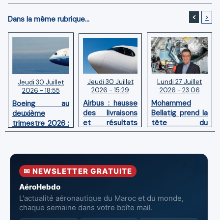
<
>
Dans la même rubrique...
Jeudi 30 Juillet
Lundi 27 Juillet
Jeudi 30 Juillet
2026 - 15:29
2026 - 23:06
2026 - 18:55
Airbus : hausse
Mohammed
Boeing au
des livraisons
Bellatig prend la
deuxième
et résultats
tête du
trimestre 2026 :
financiers
Groupement
Chiffre d'affaires
solides au
des Industries
en hausse,
premier
Marocaines
pertes nettes
semestre 2026
Aéronautiques
réduites
✉ NEWSLETTER GRATUITE
et Spatiales
AéroHebdo
L'actualité aéronautique du Maroc et du monde,
chaque semaine dans votre boîte mail.