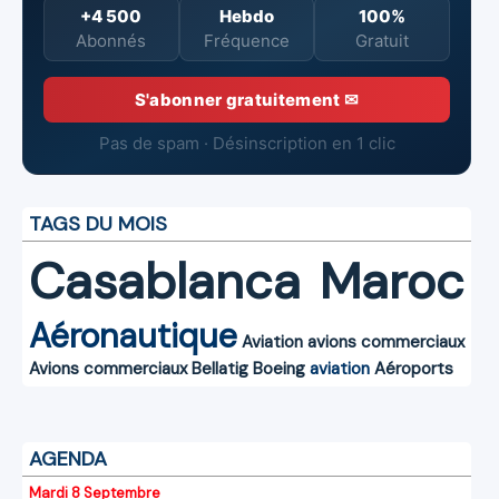
+4 500
Hebdo
100%
Abonnés
Fréquence
Gratuit
S'abonner gratuitement ✉
Pas de spam · Désinscription en 1 clic
TAGS DU MOIS
Casablanca
Maroc
Aéronautique
Aviation
avions commerciaux
Avions commerciaux
Bellatig
Boeing
aviation
Aéroports
AGENDA
Mardi 8 Septembre