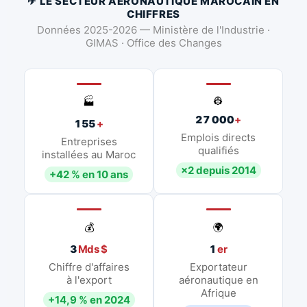
✈ LE SECTEUR AÉRONAUTIQUE MAROCAIN EN
CHIFFRES
Données 2025-2026 — Ministère de l'Industrie ·
GIMAS · Office des Changes
👷
🏭
27 000
+
155
+
Emplois directs
Entreprises
qualifiés
installées au Maroc
×2 depuis 2014
+42 % en 10 ans
💰
🌍
3
Mds $
1
er
Chiffre d'affaires
Exportateur
à l'export
aéronautique en
Afrique
+14,9 % en 2024