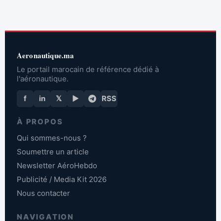
Aeronautique.ma
Le portail marocain de référence dédié à
l'aéronautique.
f
in
𝕏
▶
RSS
À PROPOS
Qui sommes-nous ?
Soumettre un article
Newsletter AéroHebdo
Publicité / Media Kit 2026
Nous contacter
NAVIGATION