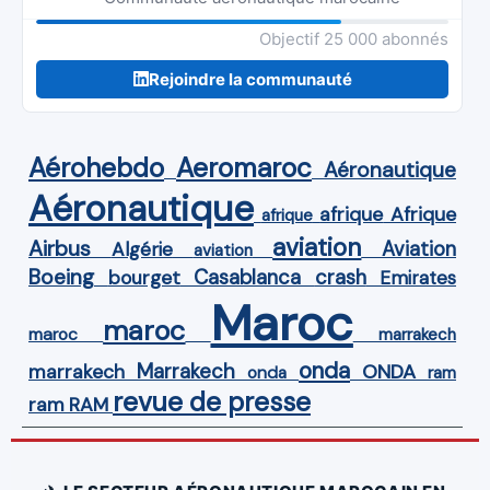
Objectif 25 000 abonnés
Rejoindre la communauté
Aérohebdo
Aeromaroc
Aéronautique
Aéronautique
Afrique
afrique
afrique
aviation
Airbus
Aviation
Algérie
aviation
Boeing
Casablanca
crash
bourget
Emirates
Maroc
maroc
maroc
marrakech
onda
Marrakech
ONDA
marrakech
onda
ram
revue de presse
ram
RAM