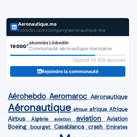
Aeronautique.ma
linkedin.com/company/aeronautique-ma
abonnés LinkedIn
+
19 000
Communauté aéronautique marocaine
Objectif 25 000 abonnés
Rejoindre la communauté
Aérohebdo
Aeromaroc
Aéronautique
Aéronautique
Afrique
afrique
afrique
aviation
Airbus
Aviation
Algérie
aviation
Boeing
Casablanca
crash
bourget
Emirates