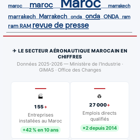
Maroc
maroc
maroc
marrakech
onda
Marrakech
ONDA
marrakech
onda
ram
revue de presse
ram
RAM
✈ LE SECTEUR AÉRONAUTIQUE MAROCAIN EN
CHIFFRES
Données 2025-2026 — Ministère de l'Industrie ·
GIMAS · Office des Changes
👷
🏭
27 000
+
155
+
Emplois directs
Entreprises
qualifiés
installées au Maroc
×2 depuis 2014
+42 % en 10 ans