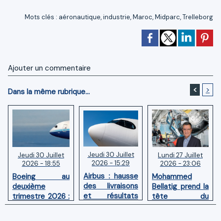
Mots clés
:
aéronautique
,
industrie
,
Maroc
,
Midparc
,
Trelleborg
Ajouter un commentaire
<
>
Dans la même rubrique...
Jeudi 30 Juillet
Lundi 27 Juillet
Jeudi 30 Juillet
2026 - 15:29
2026 - 23:06
2026 - 18:55
Airbus : hausse
Mohammed
Boeing au
des livraisons
Bellatig prend la
deuxième
et résultats
tête du
trimestre 2026 :
financiers
Groupement
Chiffre d'affaires
solides au
des Industries
en hausse,