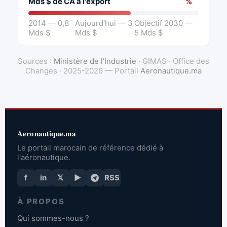
Mds $ de CA à l'export
%
2014 — 0,8
Aujourd'hui — 3
Objectif 2030 —
Mds $
Mds $
5 Mds $
Sources :
Ministère de l'Industrie
· GIMAS · Office des
Changes · 2025-2026 — Portail
Aeronautique.ma
Aeronautique.ma
Le portail marocain de référence dédié à
l'aéronautique.
f
in
𝕏
▶
RSS
À PROPOS
Qui sommes-nous ?