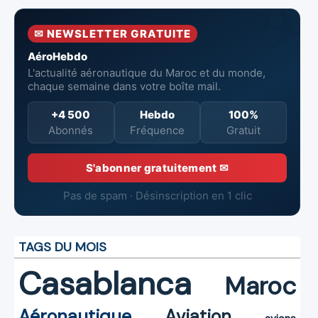
premier
Marocaines
pertes nettes
semestre 2026
Aéronautiques
réduites
✉ NEWSLETTER GRATUITE
et Spatiales
AéroHebdo
L'actualité aéronautique du Maroc et du monde,
chaque semaine dans votre boîte mail.
+4 500
Hebdo
100%
Abonnés
Fréquence
Gratuit
S'abonner gratuitement ✉
Pas de spam · Désinscription en 1 clic
TAGS DU MOIS
Casablanca
Maroc
Aéronautique
Aviation