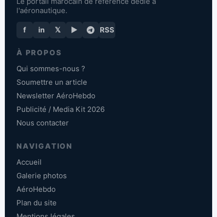
Le portail marocain de référence dédié à
l'aéronautique.
f
in
𝕏
▶
RSS
À PROPOS
Qui sommes-nous ?
Soumettre un article
Newsletter AéroHebdo
Publicité / Media Kit 2026
Nous contacter
NAVIGATION
Accueil
Galerie photos
AéroHebdo
Plan du site
Mentions légales