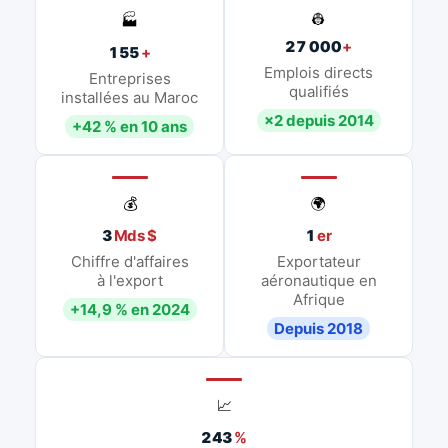
👷
🏭
27 000
+
155
+
Emplois directs
Entreprises
qualifiés
installées au Maroc
×2 depuis 2014
+42 % en 10 ans
💰
🌍
3
Mds $
1
er
Chiffre d'affaires
Exportateur
à l'export
aéronautique en
Afrique
+14,9 % en 2024
Depuis 2018
📈
243
%