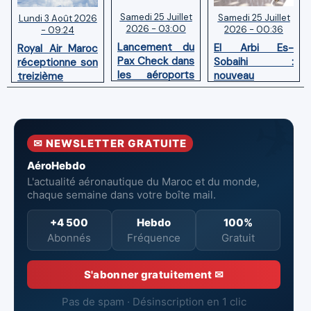
Samedi 25 Juillet
Samedi 25 Juillet
Lundi 3 Août 2026
2026 - 03:00
2026 - 00:36
- 09:24
Lancement du
El Arbi Es-
Royal Air Maroc
Pax Check dans
Sobaihi :
réceptionne son
les aéroports
nouveau
treizième
du Maroc
directeur à la
Boeing 787
tête de
Dreamliner
l’Aéroport
Mohammed V
✉ NEWSLETTER GRATUITE
de Casablanca
AéroHebdo
L'actualité aéronautique du Maroc et du monde,
chaque semaine dans votre boîte mail.
+4 500
Hebdo
100%
Abonnés
Fréquence
Gratuit
S'abonner gratuitement ✉
Pas de spam · Désinscription en 1 clic