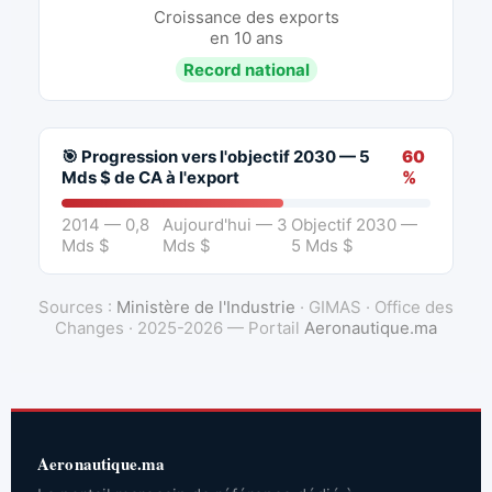
Croissance des exports
en 10 ans
Record national
🎯 Progression vers l'objectif 2030 — 5
60
Mds $ de CA à l'export
%
2014 — 0,8
Aujourd'hui — 3
Objectif 2030 —
Mds $
Mds $
5 Mds $
Sources :
Ministère de l'Industrie
· GIMAS · Office des
Changes · 2025-2026 — Portail
Aeronautique.ma
Aeronautique.ma