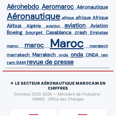
Aérohebdo
Aeromaroc
Aéronautique
Aéronautique
Afrique
afrique
afrique
aviation
Airbus
Aviation
Algérie
aviation
Boeing
Casablanca
crash
bourget
Emirates
Maroc
maroc
maroc
marrakech
onda
Marrakech
ONDA
marrakech
onda
ram
revue de presse
ram
RAM
✈ LE SECTEUR AÉRONAUTIQUE MAROCAIN EN
CHIFFRES
Données 2025-2026 — Ministère de l'Industrie ·
GIMAS · Office des Changes