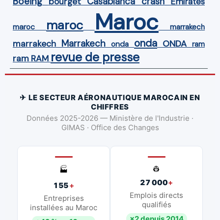
Boeing
Casablanca
crash
bourget
Emirates
Maroc
maroc
maroc
marrakech
onda
Marrakech
ONDA
marrakech
onda
ram
revue de presse
ram
RAM
✈ LE SECTEUR AÉRONAUTIQUE MAROCAIN EN
CHIFFRES
Données 2025-2026 — Ministère de l'Industrie ·
GIMAS · Office des Changes
👷
🏭
27 000
+
155
+
Emplois directs
Entreprises
qualifiés
installées au Maroc
×2 depuis 2014