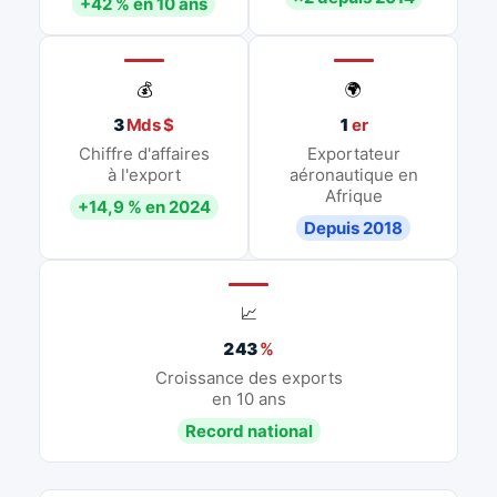
+42 % en 10 ans
💰
🌍
3
Mds $
1
er
Chiffre d'affaires
Exportateur
à l'export
aéronautique en
Afrique
+14,9 % en 2024
Depuis 2018
📈
243
%
Croissance des exports
en 10 ans
Record national