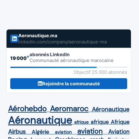
Aeronautique.ma
linkedin.com/company/aeronautique-ma
abonnés LinkedIn
+
19 000
Communauté aéronautique marocaine
Objectif 25 000 abonnés
Rejoindre la communauté
Aérohebdo
Aeromaroc
Aéronautique
Aéronautique
Afrique
afrique
afrique
aviation
Airbus
Aviation
Algérie
aviation