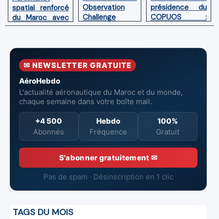
Observation
présidence du
spatial renforcé
Challenge
COPUOS :
du Maroc avec
(AEOC) 2025:
Impulser le
l'adhésion aux
les talents
développement
Accords
spatiaux
spatial en
Artemis
africains
Afrique
✉ NEWSLETTER GRATUITE
entrent dans
l’arène !
AéroHebdo
L'actualité aéronautique du Maroc et du monde,
chaque semaine dans votre boîte mail.
+4 500
Hebdo
100%
Abonnés
Fréquence
Gratuit
S'abonner gratuitement ✉
Pas de spam · Désinscription en 1 clic
TAGS DU MOIS