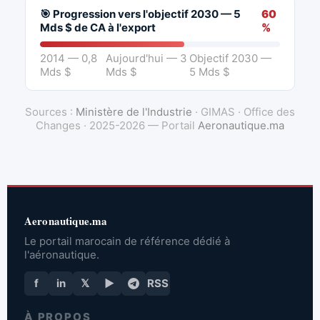
🎯 Progression vers l'objectif 2030 — 5
60
Mds $ de CA à l'export
%
2014 — 0,8
Aujourd'hui — 3
Objectif 2030 —
Mds $
Mds $
5 Mds $
Sources :
Ministère de l'Industrie
· GIMAS · Office des
Changes · 2025-2026 — Portail
Aeronautique.ma
Aeronautique.ma
Le portail marocain de référence dédié à
l'aéronautique.
f
in
𝕏
▶
RSS
À PROPOS