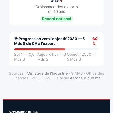
243
%
Croissance des exports
en 10 ans
Record national
🎯 Progression vers l'objectif 2030 — 5
60
Mds $ de CA à l'export
%
2014 — 0,8
Aujourd'hui — 3
Objectif 2030 —
Mds $
Mds $
5 Mds $
Sources :
Ministère de l'Industrie
· GIMAS · Office des
Changes · 2025-2026 — Portail
Aeronautique.ma
Aeronautique.ma