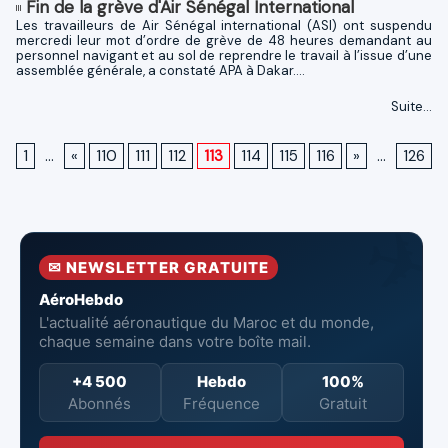
Fin de la grève d'Air Sénégal International
Les travailleurs de Air Sénégal international (ASI) ont suspendu
mercredi leur mot d’ordre de grève de 48 heures demandant au
personnel navigant et au sol de reprendre le travail à l’issue d’une
assemblée générale, a constaté APA à Dakar....
Suite...
1
...
«
110
111
112
113
114
115
116
»
...
126
✉ NEWSLETTER GRATUITE
AéroHebdo
L'actualité aéronautique du Maroc et du monde,
chaque semaine dans votre boîte mail.
+4 500
Hebdo
100%
Abonnés
Fréquence
Gratuit