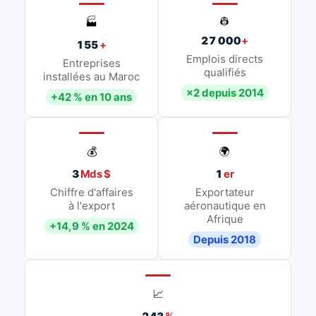
👷
🏭
27 000
+
155
+
Emplois directs
Entreprises
qualifiés
installées au Maroc
×2 depuis 2014
+42 % en 10 ans
💰
🌍
3
Mds $
1
er
Chiffre d'affaires
Exportateur
à l'export
aéronautique en
Afrique
+14,9 % en 2024
Depuis 2018
📈