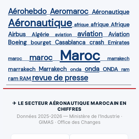
Aérohebdo
Aeromaroc
Aéronautique
Aéronautique
Afrique
afrique
afrique
aviation
Airbus
Aviation
Algérie
aviation
Boeing
Casablanca
crash
bourget
Emirates
Maroc
maroc
maroc
marrakech
onda
Marrakech
ONDA
marrakech
onda
ram
revue de presse
ram
RAM
✈ LE SECTEUR AÉRONAUTIQUE MAROCAIN EN
CHIFFRES
Données 2025-2026 — Ministère de l'Industrie ·
GIMAS · Office des Changes