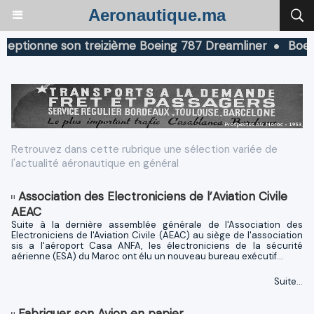
Aeronautique.ma
ionne son treizième Boeing 787 Dreamliner
Boeing au
Retrouvez dans cette rubrique une sélection variée de
l'actualité aéronautique en général
Association des Electroniciens de l’Aviation Civile
AEAC
Suite à la dernière assemblée générale de l'Association des
Electroniciens de l'Aviation Civile (AEAC) au siège de l'association
sis a l'aéroport Casa ANFA, les électroniciens de la sécurité
aérienne (ESA) du Maroc ont élu un nouveau bureau exécutif...
Suite...
Fabriquer son Avion en papier