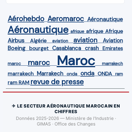
Aérohebdo
Aeromaroc
Aéronautique
Aéronautique
Afrique
afrique
afrique
aviation
Airbus
Aviation
Algérie
aviation
Boeing
Casablanca
crash
bourget
Emirates
Maroc
maroc
maroc
marrakech
onda
Marrakech
ONDA
marrakech
onda
ram
revue de presse
ram
RAM
✈ LE SECTEUR AÉRONAUTIQUE MAROCAIN EN
CHIFFRES
Données 2025-2026 — Ministère de l'Industrie ·
GIMAS · Office des Changes