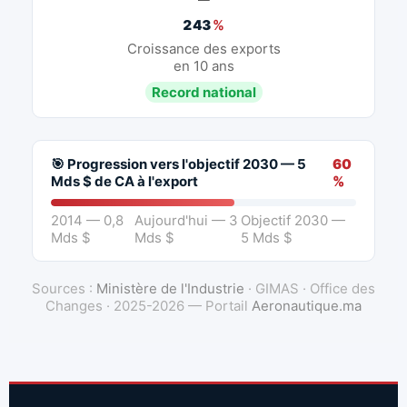
243
%
Croissance des exports
en 10 ans
Record national
🎯 Progression vers l'objectif 2030 — 5
60
Mds $ de CA à l'export
%
2014 — 0,8
Aujourd'hui — 3
Objectif 2030 —
Mds $
Mds $
5 Mds $
Sources :
Ministère de l'Industrie
· GIMAS · Office des
Changes · 2025-2026 — Portail
Aeronautique.ma