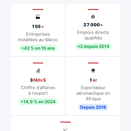
👷
🏭
27 000
+
155
+
Emplois directs
Entreprises
qualifiés
installées au Maroc
×2 depuis 2014
+42 % en 10 ans
💰
🌍
3
Mds $
1
er
Chiffre d'affaires
Exportateur
à l'export
aéronautique en
Afrique
+14,9 % en 2024
Depuis 2018
📈