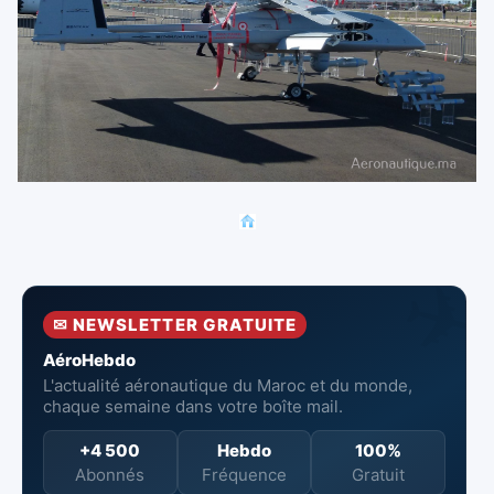
✉ NEWSLETTER GRATUITE
AéroHebdo
L'actualité aéronautique du Maroc et du monde,
chaque semaine dans votre boîte mail.
+4 500
Hebdo
100%
Abonnés
Fréquence
Gratuit