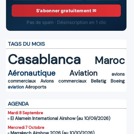
S'abonner gratuitement ✉
Pas de spam · Désinscription en 1 clic
TAGS DU MOIS
Casablanca
Maroc
Aéronautique
Aviation
avions
commerciaux
Avions commerciaux
Bellatig
Boeing
aviation
Aéroports
AGENDA
Mardi 8 Septembre
El Alamein International Airshow (au 10/09/2026)
Mercredi 7 Octobre
Marrakech Airshow 2026 (au 10/10/2026)