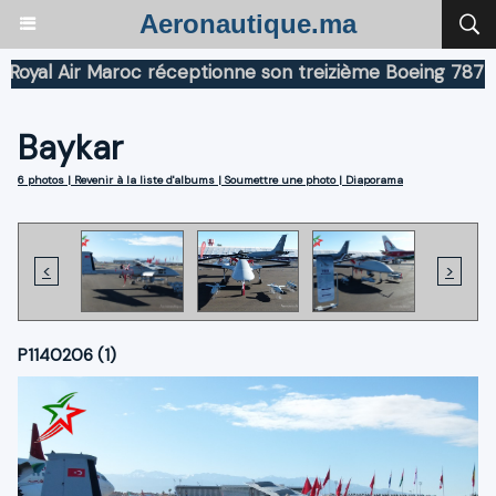
Aeronautique.ma
al Air Maroc réceptionne son treizième Boeing 787 Drea
Baykar
6 photos
|
Revenir à la liste d'albums
|
Soumettre une photo
|
Diaporama
<
>
P1140206 (1)