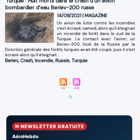
Turquie : Huit morts dans le crash d’un avion
bombardier d’eau Beriev-200 russe
14/08/2021
|
MAGAZINE
Un avion de lutte contre les incendies
s'est écrasé, samedi, alors qu'il éteignait
un incendie de forêt dans le sud de la
Turquie. Le contact avec l'avion, un
Beriev-200, loué de la Russie par la
Direction générale des forêts turques avait été coupé, puis il s'est
écrasé alors qu'il éteignait...
Beriev
,
Crash
,
Incendie
,
Russie
,
Turquie
✉ NEWSLETTER GRATUITE
AéroHebdo