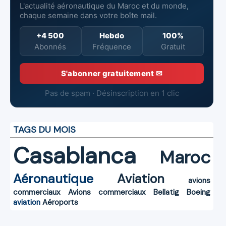
L'actualité aéronautique du Maroc et du monde,
chaque semaine dans votre boîte mail.
+4 500
Hebdo
100%
Abonnés
Fréquence
Gratuit
S'abonner gratuitement ✉
Pas de spam · Désinscription en 1 clic
TAGS DU MOIS
Casablanca
Maroc
Aéronautique
Aviation
avions
commerciaux
Avions commerciaux
Bellatig
Boeing
aviation
Aéroports