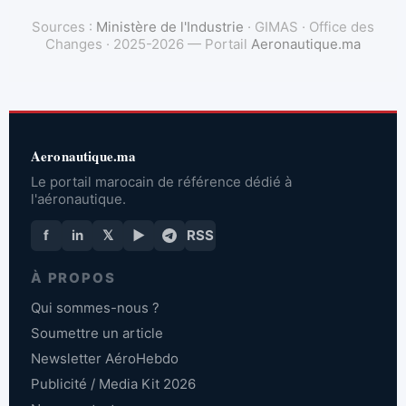
Sources :
Ministère de l'Industrie
· GIMAS · Office des
Changes · 2025-2026 — Portail
Aeronautique.ma
Aeronautique.ma
Le portail marocain de référence dédié à
l'aéronautique.
f
in
𝕏
▶
RSS
À PROPOS
Qui sommes-nous ?
Soumettre un article
Newsletter AéroHebdo
Publicité / Media Kit 2026