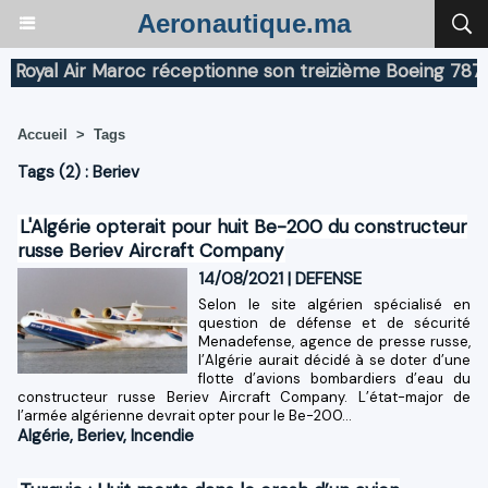
Aeronautique.ma
yal Air Maroc réceptionne son treizième Boeing 787 Dre
Accueil
>
Tags
Tags (2) : Beriev
L'Algérie opterait pour huit Be-200 du constructeur
russe Beriev Aircraft Company
14/08/2021
|
DEFENSE
Selon le site algérien spécialisé en
question de défense et de sécurité
Menadefense, agence de presse russe,
l’Algérie aurait décidé à se doter d’une
flotte d’avions bombardiers d’eau du
constructeur russe Beriev Aircraft Company. L’état-major de
l’armée algérienne devrait opter pour le Be-200...
Algérie
,
Beriev
,
Incendie