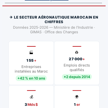
✈ LE SECTEUR AÉRONAUTIQUE MAROCAIN EN
CHIFFRES
Données 2025-2026 — Ministère de l'Industrie ·
GIMAS · Office des Changes
👷
🏭
27 000
+
155
+
Emplois directs
Entreprises
qualifiés
installées au Maroc
×2 depuis 2014
+42 % en 10 ans
💰
🌍
3
Mds $
1
er