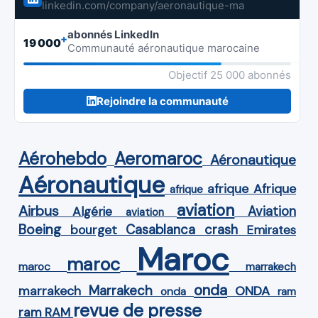
linkedin.com/company/aeronautique-ma
abonnés LinkedIn
+
19 000
Communauté aéronautique marocaine
Objectif 25 000 abonnés
Rejoindre la communauté
Aérohebdo
Aeromaroc
Aéronautique
Aéronautique
Afrique
afrique
afrique
aviation
Airbus
Aviation
Algérie
aviation
Boeing
Casablanca
crash
bourget
Emirates
Maroc
maroc
maroc
marrakech
onda
Marrakech
ONDA
marrakech
onda
ram
revue de presse
ram
RAM