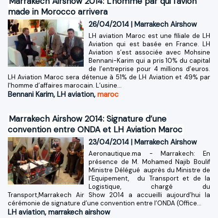
Marrakech Airshow 2014: L'homme par qui l'avion
made in Morocco arrivera
26/04/2014
|
Marrakech Airshow
LH aviation Maroc est une filiale de LH
Aviation qui est basée en France. LH
Aviation s’est associée avec Mohsine
Bennani-Karim qui a pris 10% du capital
de l’entreprise pour 4 millions d’euros.
LH Aviation Maroc sera détenue à 51% de LH Aviation et 49% par
l'homme d’affaires marocain. L’usine...
Bennani Karim
,
LH aviation
,
maroc
Marrakech Airshow 2014: Signature d’une
convention entre ONDA et LH Aviation Maroc
23/04/2014
|
Marrakech Airshow
Aeronautique.ma - Marrakech: En
présence de M. Mohamed Najib Boulif
Ministre Délégué auprès du Ministre de
l’Equipement, du Transport et de la
Logistique, chargé du
Transport,Marrakech Air Show 2014 a accueilli aujourd’hui la
cérémonie de signature d’une convention entre l’ONDA (Office...
LH aviation
,
marrakech airshow