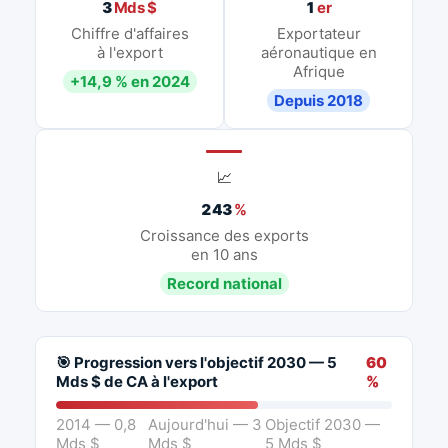
3
Mds $
1
er
Chiffre d'affaires
Exportateur
à l'export
aéronautique en
Afrique
+14,9 % en 2024
Depuis 2018
📈
243
%
Croissance des exports
en 10 ans
Record national
🎯 Progression vers l'objectif 2030 — 5
60
Mds $ de CA à l'export
%
2014 — 0,8
Aujourd'hui — 3
Objectif 2030 —
Mds $
Mds $
5 Mds $