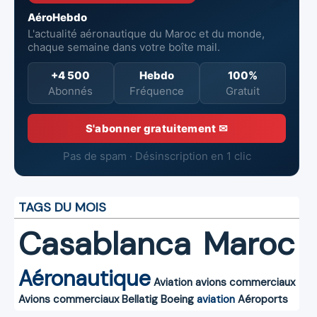
AéroHebdo
L'actualité aéronautique du Maroc et du monde,
chaque semaine dans votre boîte mail.
+4 500
Hebdo
100%
Abonnés
Fréquence
Gratuit
S'abonner gratuitement ✉
Pas de spam · Désinscription en 1 clic
TAGS DU MOIS
Casablanca
Maroc
Aéronautique
Aviation
avions commerciaux
Avions commerciaux
Bellatig
Boeing
aviation
Aéroports