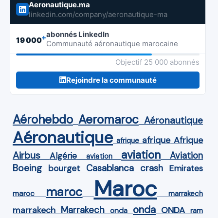
Aeronautique.ma
linkedin.com/company/aeronautique-ma
abonnés LinkedIn
+
19 000
Communauté aéronautique marocaine
Objectif 25 000 abonnés
Rejoindre la communauté
Aérohebdo
Aeromaroc
Aéronautique
Aéronautique
Afrique
afrique
afrique
aviation
Airbus
Aviation
Algérie
aviation
Boeing
Casablanca
crash
bourget
Emirates
Maroc
maroc
maroc
marrakech
onda
Marrakech
ONDA
marrakech
onda
ram