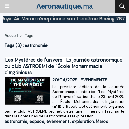
Aeronautique.ma
al Air Maroc réceptionne son treizième Boeing 787 Drea
Accueil
>
Tags
Tags (3) : astronomie
Les Mystères de l'univers : La journée astronomique
du club ASTROEMI de l'École Mohammadia
d'Ingénieurs
20/04/2025
|
EVENEMENTS
La première édition de la Journée
Astronomique, intitulée "Les Mystères
de l'Univers", se tiendra le 23 avril 2025
à l'École Mohammadia d'Ingénieurs
(EMI) à Rabat. Cet événement, organisé
par le club ASTROEMI, promet d'être une immersion fascinante
dans les domaines de l'astronomie et l'exploration...
astronomie
,
espace
,
événement
,
exploration
,
Maroc