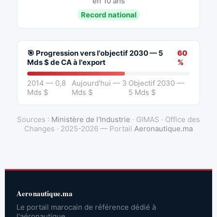
en 10 ans
Record national
🎯 Progression vers l'objectif 2030 — 5
60
Mds $ de CA à l'export
%
2014 — 0,8
Aujourd'hui — 3
Objectif 2030 —
Mds $
Mds $
5 Mds $
Sources :
Ministère de l'Industrie
· GIMAS · Office des
Changes · 2025-2026 — Portail
Aeronautique.ma
Aeronautique.ma
Le portail marocain de référence dédié à
l'aéronautique.