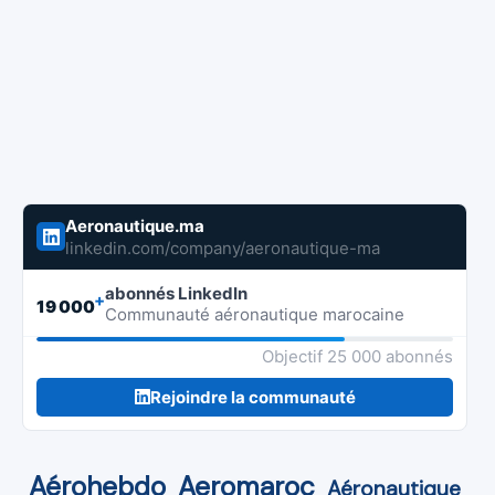
Aeronautique.ma
linkedin.com/company/aeronautique-ma
abonnés LinkedIn
+
19 000
Communauté aéronautique marocaine
Objectif 25 000 abonnés
Rejoindre la communauté
Aérohebdo
Aeromaroc
Aéronautique