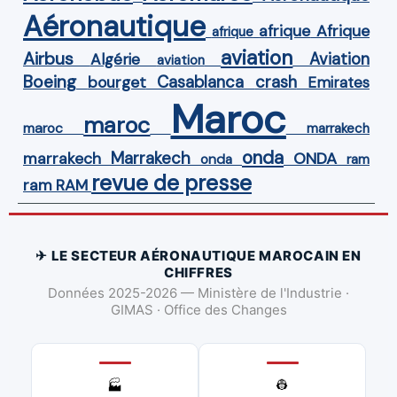
Aéronautique
Afrique
afrique
afrique
aviation
Airbus
Aviation
Algérie
aviation
Boeing
Casablanca
crash
bourget
Emirates
Maroc
maroc
maroc
marrakech
onda
Marrakech
ONDA
marrakech
onda
ram
revue de presse
ram
RAM
✈ LE SECTEUR AÉRONAUTIQUE MAROCAIN EN
CHIFFRES
Données 2025-2026 — Ministère de l'Industrie ·
GIMAS · Office des Changes
👷
🏭