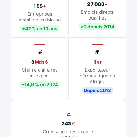
27 000
+
155
+
Emplois directs
Entreprises
qualifiés
installées au Maroc
×2 depuis 2014
+42 % en 10 ans
💰
🌍
3
Mds $
1
er
Chiffre d'affaires
Exportateur
à l'export
aéronautique en
Afrique
+14,9 % en 2024
Depuis 2018
📈
243
%
Croissance des exports