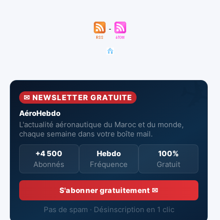
✉ NEWSLETTER GRATUITE
AéroHebdo
L'actualité aéronautique du Maroc et du monde,
chaque semaine dans votre boîte mail.
+4 500
Hebdo
100%
Abonnés
Fréquence
Gratuit
S'abonner gratuitement ✉
Pas de spam · Désinscription en 1 clic