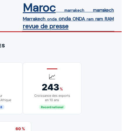
Maroc
marrakech
marrakech
onda
Marrakech
ONDA
ram
RAM
onda
ram
revue de presse
ES
📈
243
%
ur
Croissance des exports
 Afrique
en 10 ans
18
Record national
60 %