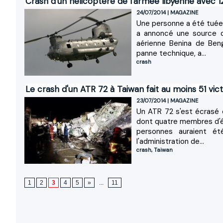
Crash d'un hélicoptère de l'armée libyenne avec 12
24/07/2014
|
MAGAZINE
Une personne a été tuée d
a annoncé une source de
aérienne Benina de Ben
panne technique, a...
crash
Le crash d'un ATR 72 à Taiwan fait au moins 51 vic
23/07/2014
|
MAGAZINE
Un ATR 72 s'est écrasé 
dont quatre membres d'éq
personnes auraient é
l'administration de...
crash
,
Taiwan
1
2
3
4
5
»
...
11