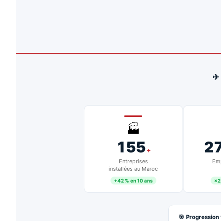
✈
🏭
155
2
+
Entreprises
Emp
installées au Maroc
+42 % en 10 ans
×2
🎯 Progression 