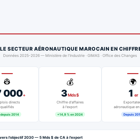
 LE SECTEUR AÉRONAUTIQUE MAROCAIN EN CHIFFR
Données 2025-2026 — Ministère de l'Industrie · GIMAS · Office des Changes
👷
💰
🌍
7 000
3
1
+
Mds $
er
lois directs
Chiffre d'affaires
Exportate
qualifiés
à l'export
aéronautique en
 depuis 2014
+14,9 % en 2024
Depuis 20
vers l'objectif 2030 — 5 Mds $ de CA à l'export