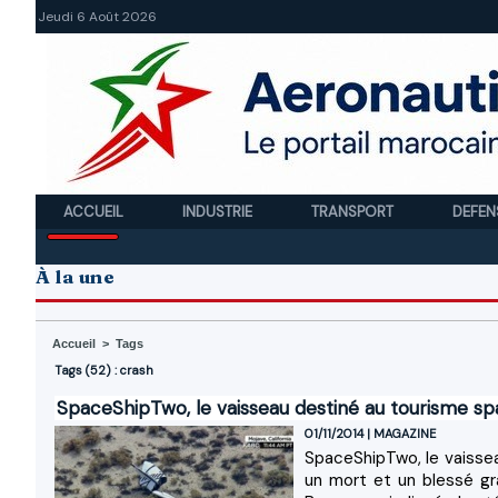
Jeudi 6 Août 2026
ACCUEIL
INDUSTRIE
TRANSPORT
DEFEN
À la une
Accueil
>
Tags
Tags (52) : crash
SpaceShipTwo, le vaisseau destiné au tourisme spa
01/11/2014
|
MAGAZINE
SpaceShipTwo, le vaisseau 
un mort et un blessé grav