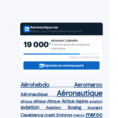
Aeronautique.ma
linkedin.com/company/aeronautique-ma
abonnés LinkedIn
19 000
+
Communauté aéronautique
marocaine
Objectif 25 000 abonnés
Rejoindre la communauté
Aérohebdo
Aeromaroc
Aéronautique
Aéronautique
Airbus
afrique
Afrique
Algérie
afrique
aviation
aviation
Aviation
Boeing
bourget
maroc
Casablanca
crash
Emirates
maroc