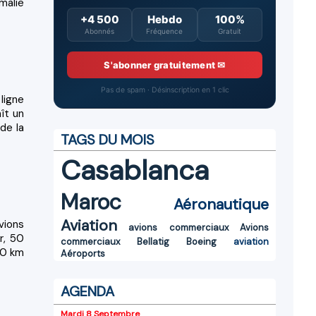
malie
+4 500
Hebdo
100%
Abonnés
Fréquence
Gratuit
S'abonner gratuitement ✉
Pas de spam · Désinscription en 1 clic
ligne
ît un
de la
TAGS DU MOIS
Casablanca
Maroc
Aéronautique
Aviation
vions
avions commerciaux
Avions
r, 50
commerciaux
Bellatig
Boeing
aviation
00 km
Aéroports
AGENDA
Mardi 8 Septembre