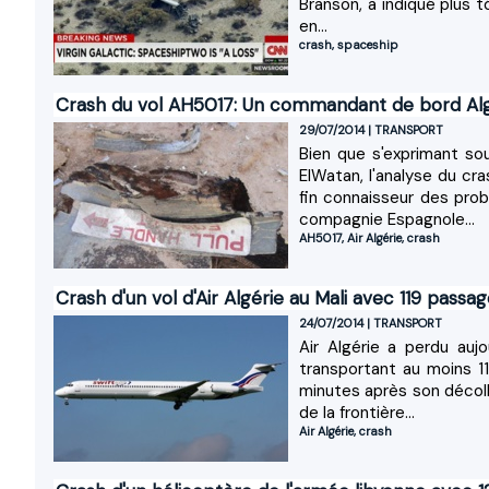
Branson, a indiqué plus t
en...
crash
,
spaceship
Crash du vol AH5017: Un commandant de bord Algér
29/07/2014
|
TRANSPORT
Bien que s'exprimant so
ElWatan, l'analyse du c
fin connaisseur des pro
compagnie Espagnole...
AH5017
,
Air Algérie
,
crash
Crash d'un vol d'Air Algérie au Mali avec 119 passa
24/07/2014
|
TRANSPORT
Air Algérie a perdu auj
transportant au moins 1
minutes après son décoll
de la frontière...
Air Algérie
,
crash