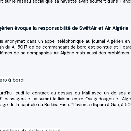
ôt sur le réseau social que sa navette avait souffert d'une « ano
ien évoque la responsabilité de SwiftAir et Air Algérie
us anonymat dans un appel téléphonique au journal Algérien en 
rash du AH5017 de ce commandant de bord est pointue et il para
blèmes de sa compagnies Air Algérie mais aussi des problèmes 
gers à bord
ourd'hui jeudi le contact au dessus du Mali avec un de ses a
19 passagers et assurant la liaison entre Ouagadougou et Alge
age de la capitale du Burkina Faso. "L'avion a disparu à Gao, à 5