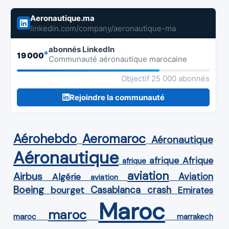
Aeronautique.ma
linkedin.com/company/aeronautique-ma
abonnés LinkedIn
+
19 000
Communauté aéronautique marocaine
Objectif 25 000 abonnés
Rejoindre la communauté
Aérohebdo
Aeromaroc
Aéronautique
Aéronautique
Afrique
afrique
afrique
aviation
Airbus
Aviation
Algérie
aviation
Boeing
Casablanca
crash
bourget
Emirates
Maroc
maroc
maroc
marrakech