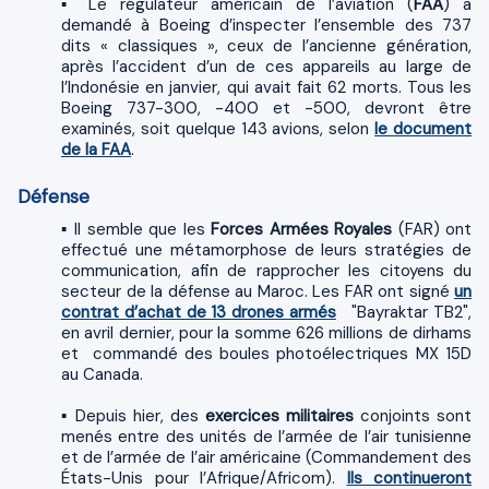
▪ Le régulateur américain de l’aviation (
FAA
) a
demandé à Boeing d’inspecter l’ensemble des 737
dits « classiques », ceux de l’ancienne génération,
après l’accident d’un de ces appareils au large de
l’Indonésie en janvier, qui avait fait 62 morts. Tous les
Boeing 737-300, -400 et -500, devront être
examinés, soit quelque 143 avions, selon
le document
de la FAA
.
Défense
▪ Il semble que les
Forces Armées Royales
(FAR) ont
effectué une métamorphose de leurs stratégies de
communication, afin de rapprocher les citoyens du
secteur de la défense au Maroc. Les FAR ont signé
un
contrat d’achat de 13 drones armés
"Bayraktar TB2",
en avril dernier, pour la somme 626 millions de dirhams
et commandé des boules photoélectriques MX 15D
au Canada.
▪ Depuis hier, des
exercices militaires
conjoints sont
menés entre des unités de l’armée de l’air tunisienne
et de l’armée de l’air américaine (Commandement des
États-Unis pour l’Afrique/Africom).
Ils continueront