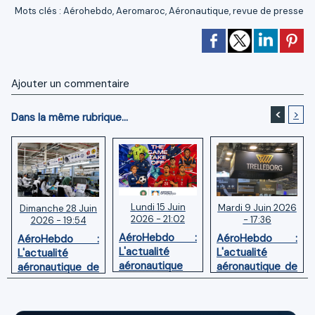
Mots clés
:
Aérohebdo
,
Aeromaroc
,
Aéronautique
,
revue de presse
Ajouter un commentaire
<
>
Dans la même rubrique...
Lundi 15 Juin
Mardi 9 Juin 2026
Dimanche 28 Juin
2026 - 21:02
- 17:36
2026 - 19:54
AéroHebdo :
AéroHebdo :
AéroHebdo :
L'actualité
L'actualité
L'actualité
aéronautique
aéronautique de
aéronautique de
de la semaine
la semaine
la semaine
26W24
26W23
26W26