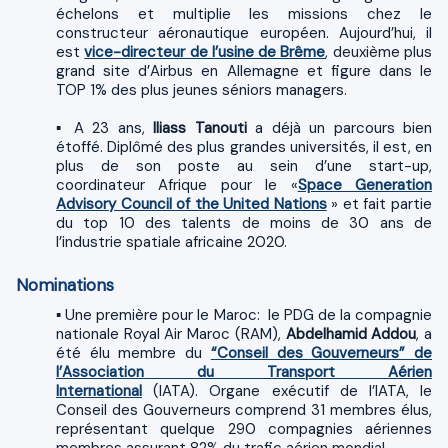
échelons et multiplie les missions chez le
constructeur aéronautique européen. Aujourd’hui, il
est
vice-directeur de l’usine de Brême
, deuxième plus
grand site d’Airbus en Allemagne et figure dans le
TOP 1% des plus jeunes séniors managers.
▪ A 23 ans,
Iliass Tanouti
a déjà un parcours bien
étoffé. Diplômé des plus grandes universités, il est, en
plus de son poste au sein d’une start-up,
coordinateur Afrique pour le «
Space Generation
Advisory Council of the United Nations
» et fait partie
du top 10 des talents de moins de 30 ans de
l’industrie spatiale africaine 2020.
Nominations
▪ Une première pour le Maroc: le PDG de la compagnie
nationale Royal Air Maroc (RAM),
Abdelhamid Addou
, a
été élu membre du
“Conseil des Gouverneurs” de
l’Association du Transport Aérien
International
(IATA). Organe exécutif de l’IATA, le
Conseil des Gouverneurs comprend 31 membres élus,
représentant quelque 290 compagnies aériennes