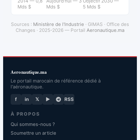
2014 — 0,8
Aujourd'hui — 3
Objectif 2030 —
Mds $
Mds $
5 Mds $
Sources :
Ministère de l'Industrie
· GIMAS · Office des
Changes · 2025-2026 — Portail
Aeronautique.ma
Aeronautique.ma
Le portail marocain de référence dédié à
l'aéronautique.
f
in
𝕏
▶
RSS
À PROPOS
Qui sommes-nous ?
Soumettre un article