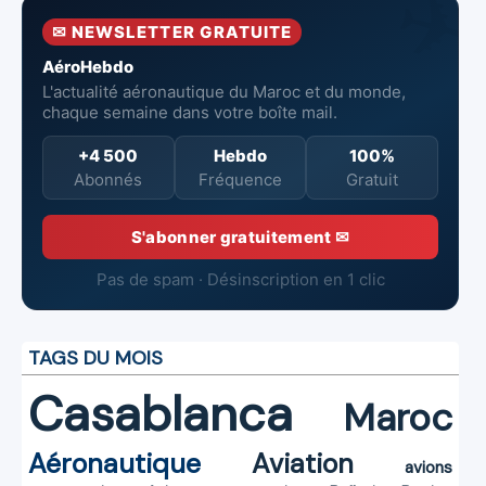
✉ NEWSLETTER GRATUITE
AéroHebdo
L'actualité aéronautique du Maroc et du monde,
chaque semaine dans votre boîte mail.
+4 500
Hebdo
100%
Abonnés
Fréquence
Gratuit
S'abonner gratuitement ✉
Pas de spam · Désinscription en 1 clic
TAGS DU MOIS
Casablanca
Maroc
Aéronautique
Aviation
avions