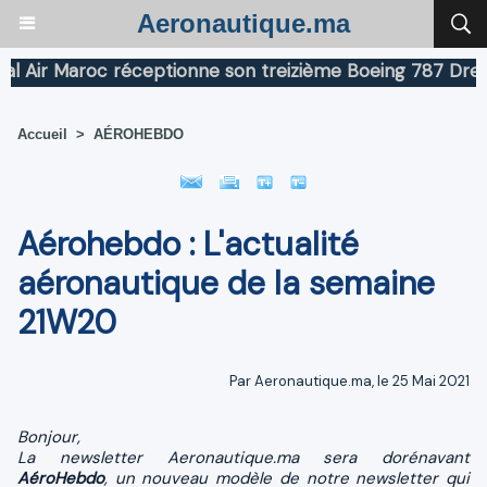
Aeronautique.ma
Maroc réceptionne son treizième Boeing 787 Dreamliner
Accueil
>
AÉROHEBDO
Aérohebdo : L'actualité
aéronautique de la semaine
21W20
Par Aeronautique.ma, le 25 Mai 2021
Bonjour,
La newsletter Aeronautique.ma sera dorénavant
AéroHebdo
, un nouveau modèle de notre newsletter qui