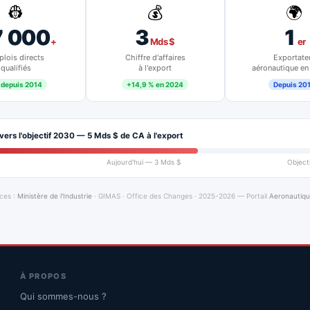
👷
💰
🌍
7 000
3
1
+
Mds $
er
lois directs
Chiffre d'affaires
Exportate
qualifiés
à l'export
aéronautique en
 depuis 2014
+14,9 % en 2024
Depuis 20
vers l'objectif 2030 — 5 Mds $ de CA à l'export
Aujourd'hui — 3 Mds $
Object
ces :
Ministère de l'Industrie
· GIMAS · Office des Changes · 2025-2026 — Portail
Aeronautiq
À PROPOS
Qui sommes-nous ?