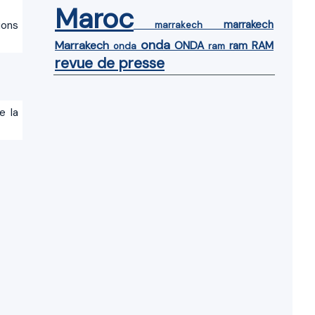
Maroc
marrakech
ions
marrakech
onda
Marrakech
ONDA
ram
RAM
onda
ram
revue de presse
e la