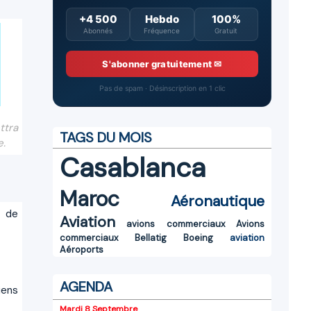
+4 500
Hebdo
100%
Abonnés
Fréquence
Gratuit
S'abonner gratuitement ✉
Pas de spam · Désinscription en 1 clic
ttra
TAGS DU MOIS
e.
Casablanca
Maroc
Aéronautique
t de
Aviation
avions commerciaux
Avions
commerciaux
Bellatig
Boeing
aviation
Aéroports
AGENDA
iens
Mardi 8 Septembre