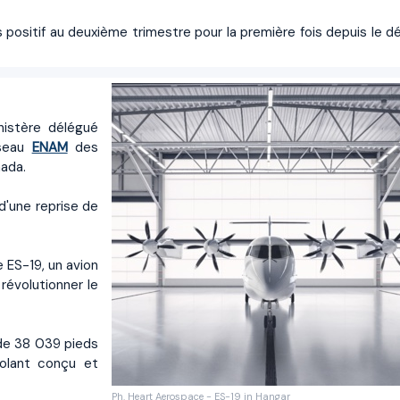
és positif au deuxième trimestre pour la première fois depuis le d
nistère délégué
éseau
ENAM
des
ada.
d'une reprise de
ES-19, un avion
révolutionner le
 de 38 039 pieds
volant conçu et
Ph. Heart Aerospace - ES-19 in Hangar