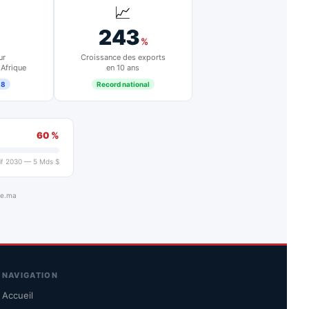
📈
243
%
ur
Croissance des exports
 Afrique
en 10 ans
18
Record national
60 %
if 2030 — 5 Mds $
ue.ma
NAVIGATION
Accueil