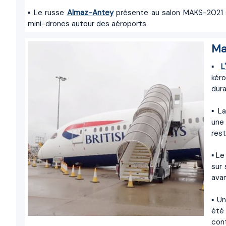
▪ Le russe
Almaz-Antey
présente au salon MAKS-2021 s
mini-drones autour des aéroports
Ma
▪
L
kér
dura
▪ L
une 
rest
▪ L
sur 
avan
▪ U
été 
cont