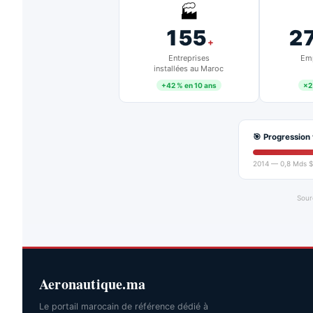
🏭
155
2
+
Entreprises
Emp
installées au Maroc
+42 % en 10 ans
×2
🎯 Progression 
2014 — 0,8 Mds $
Sour
Aeronautique.ma
Le portail marocain de référence dédié à