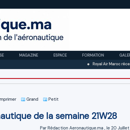
SE
MAGAZINE
ESPACE
FORMATION
GALE
Royal Air Maroc réceptionne son t
mprimer
Grand
Petit
onautique de la semaine 21W28
Par
Rédaction Aeronautique.ma
, le 20 Juille