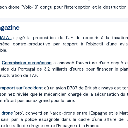
on drone "Volk-18" conçu pour l’interception et la destruction
gazine
'IATA
a jugé la proposition de l'UE de recourir à la taxatio
osène contre-productive par rapport à l'objectif d'une avia
ble.
a
Commission européenne
a annoncé l'ouverture d'une enquête
aide du Portugal de 3,2 milliards d'euros pour financer le pla
ructuration de TAP.
e
rapport sur l'accident
où un avion B787 de British airways est t
son nez révèle que le mécanicien chargé de la sécurisation du t
t n'était pas assez grand pour le faire.
n
drone
"pro", converti en Narco-drone entre l'Espagne et le Mar
saisi par la police espagnole dans le cadre d'une affaire de l
re le trafic de drogue entre l'Espagne et la France.