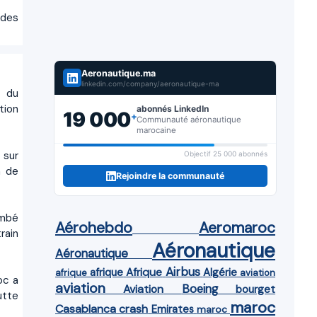
 des
Aeronautique.ma
linkedin.com/company/aeronautique-ma
n du
tion
abonnés LinkedIn
19 000
+
Communauté aéronautique
marocaine
 sur
Objectif 25 000 abonnés
n de
Rejoindre la communauté
ombé
Aérohebdo
Aeromaroc
rain
Aéronautique
Aéronautique
Airbus
afrique
Afrique
Algérie
afrique
aviation
oc a
aviation
Aviation
Boeing
bourget
utte
maroc
Casablanca
crash
Emirates
maroc