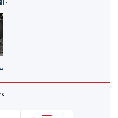
<
>
de
ES