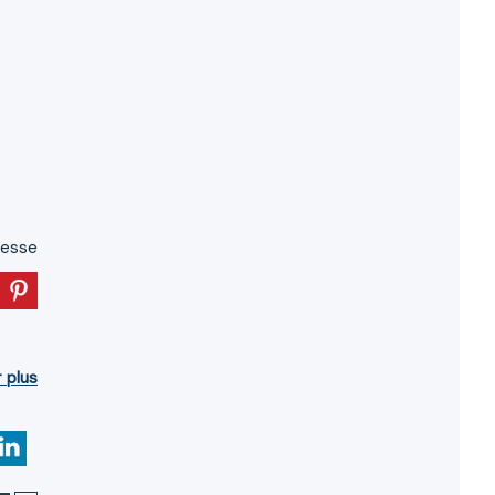
resse
r plus