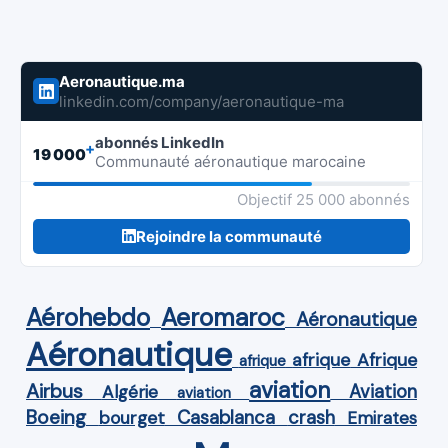
Aeronautique.ma
linkedin.com/company/aeronautique-ma
abonnés LinkedIn
+
19 000
Communauté aéronautique marocaine
Objectif 25 000 abonnés
Rejoindre la communauté
Aérohebdo
Aeromaroc
Aéronautique
Aéronautique
Afrique
afrique
afrique
aviation
Airbus
Aviation
Algérie
aviation
Boeing
Casablanca
crash
bourget
Emirates