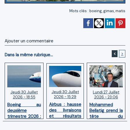
Mots clés
:
boeing
,
gimas
,
matis
Ajouter un commentaire
<
>
Dans la même rubrique...
Jeudi 30 Juillet
Lundi 27 Juillet
Jeudi 30 Juillet
2026 - 15:29
2026 - 23:06
2026 - 18:55
Airbus : hausse
Mohammed
Boeing au
des livraisons
Bellatig prend la
deuxième
et résultats
tête du
trimestre 2026 :
financiers
Groupement
Chiffre d'affaires
solides au
des Industries
en hausse,