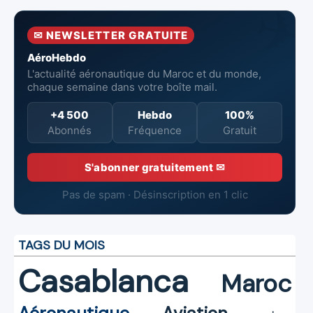
premier
Marocaines
pertes nettes
semestre 2026
Aéronautiques
réduites
✉ NEWSLETTER GRATUITE
et Spatiales
AéroHebdo
L'actualité aéronautique du Maroc et du monde,
chaque semaine dans votre boîte mail.
+4 500
Hebdo
100%
Abonnés
Fréquence
Gratuit
S'abonner gratuitement ✉
Pas de spam · Désinscription en 1 clic
TAGS DU MOIS
Casablanca
Maroc