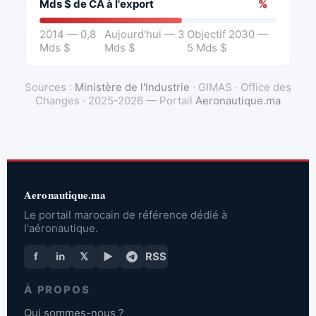
Mds $ de CA à l'export
%
2014 — 0,8
Aujourd'hui — 3
Objectif 2030 —
Mds $
Mds $
5 Mds $
Sources :
Ministère de l'Industrie
· GIMAS · Office des
Changes · 2025-2026 — Portail
Aeronautique.ma
Aeronautique.ma
Le portail marocain de référence dédié à
l'aéronautique.
f
in
𝕏
▶
RSS
À PROPOS
Qui sommes-nous ?