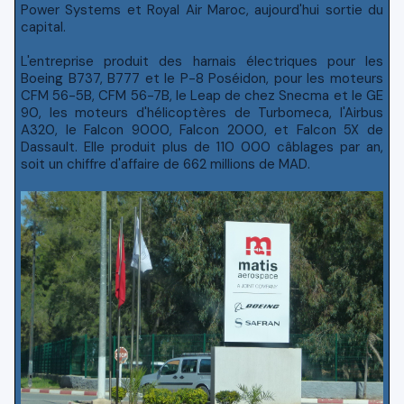
Power Systems et Royal Air Maroc, aujourd'hui sortie du
capital.
L'entreprise produit des harnais électriques pour les
Boeing B737, B777 et le P-8 Poséidon, pour les moteurs
CFM 56-5B, CFM 56-7B, le Leap de chez Snecma et le GE
90, les moteurs d'hélicoptères de Turbomeca, l'Airbus
A320, le Falcon 9000, Falcon 2000, et Falcon 5X de
Dassault. Elle produit plus de 110 000 câblages par an,
soit un chiffre d'affaire de 662 millions de MAD.