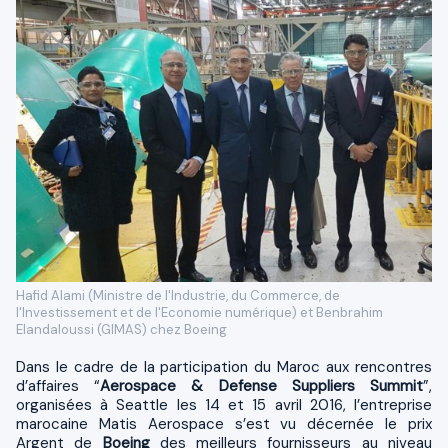
Hafid Alami (Ministre de l'Industrie, du Commerce, de
l'Investissement et de l'Economie numérique) et Benbrahim
Elandaloussi (GIMAS) chez Boeing
Dans le cadre de la participation du Maroc aux rencontres
d’affaires “
Aerospace & Defense Suppliers Summit
”,
organisées à Seattle les 14 et 15 avril 2016, l’entreprise
marocaine Matis Aerospace s’est vu décernée le prix
Argent de
Boeing
des meilleurs fournisseurs au niveau