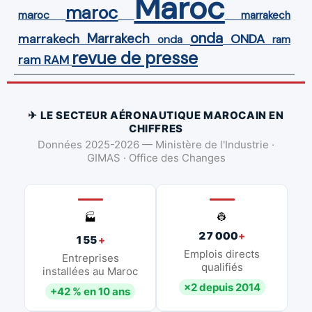
Maroc
maroc
maroc
marrakech
onda
Marrakech
ONDA
marrakech
onda
ram
revue de presse
ram
RAM
✈ LE SECTEUR AÉRONAUTIQUE MAROCAIN EN
CHIFFRES
Données 2025-2026 — Ministère de l'Industrie ·
GIMAS · Office des Changes
👷
🏭
27 000
+
155
+
Emplois directs
Entreprises
qualifiés
installées au Maroc
×2 depuis 2014
+42 % en 10 ans