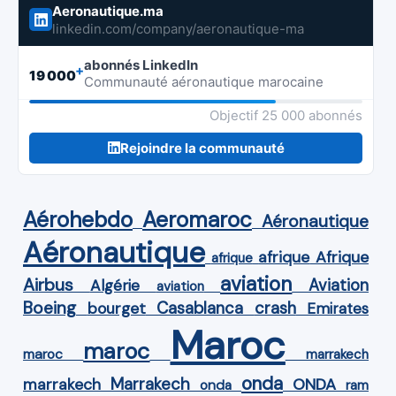
Aeronautique.ma
linkedin.com/company/aeronautique-ma
abonnés LinkedIn
+
19 000
Communauté aéronautique marocaine
Objectif 25 000 abonnés
Rejoindre la communauté
Aérohebdo
Aeromaroc
Aéronautique
Aéronautique
Afrique
afrique
afrique
aviation
Airbus
Aviation
Algérie
aviation
Boeing
Casablanca
crash
bourget
Emirates
Maroc
maroc
maroc
marrakech
onda
Marrakech
ONDA
marrakech
onda
ram