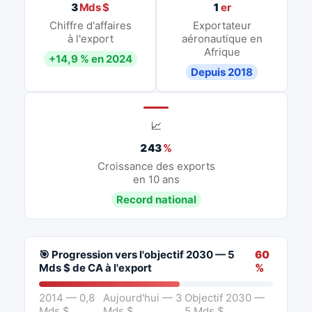
3
Mds $
1
er
Chiffre d'affaires
Exportateur
à l'export
aéronautique en
Afrique
+14,9 % en 2024
Depuis 2018
📈
243
%
Croissance des exports
en 10 ans
Record national
🎯 Progression vers l'objectif 2030 — 5
60
Mds $ de CA à l'export
%
2014 — 0,8
Aujourd'hui — 3
Objectif 2030 —
Mds $
Mds $
5 Mds $