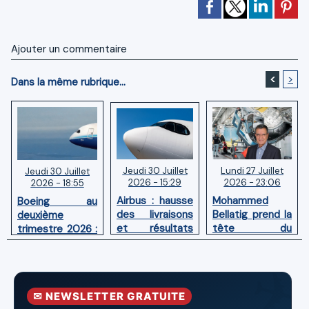
Ajouter un commentaire
<
>
Dans la même rubrique...
Jeudi 30 Juillet
Lundi 27 Juillet
Jeudi 30 Juillet
2026 - 15:29
2026 - 23:06
2026 - 18:55
Airbus : hausse
Mohammed
Boeing au
des livraisons
Bellatig prend la
deuxième
et résultats
tête du
trimestre 2026 :
financiers
Groupement
Chiffre d'affaires
solides au
des Industries
en hausse,
premier
Marocaines
pertes nettes
semestre 2026
Aéronautiques
réduites
✉ NEWSLETTER GRATUITE
et Spatiales