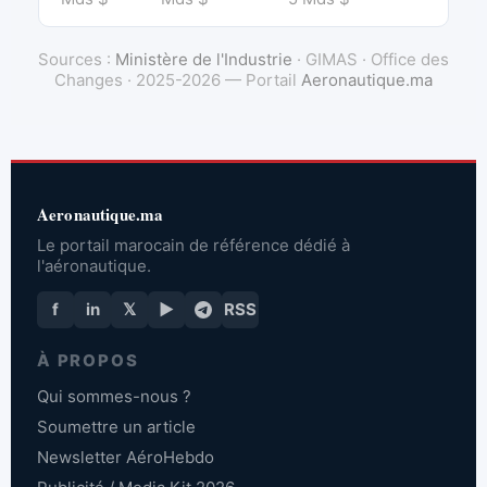
Sources :
Ministère de l'Industrie
· GIMAS · Office des
Changes · 2025-2026 — Portail
Aeronautique.ma
Aeronautique.ma
Le portail marocain de référence dédié à
l'aéronautique.
f
in
𝕏
▶
RSS
À PROPOS
Qui sommes-nous ?
Soumettre un article
Newsletter AéroHebdo