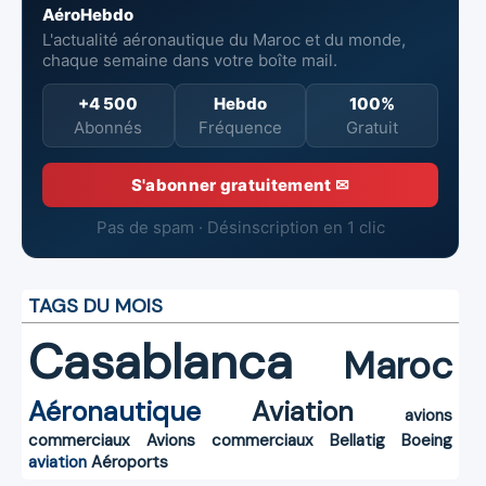
AéroHebdo
L'actualité aéronautique du Maroc et du monde,
chaque semaine dans votre boîte mail.
+4 500
Hebdo
100%
Abonnés
Fréquence
Gratuit
S'abonner gratuitement ✉
Pas de spam · Désinscription en 1 clic
TAGS DU MOIS
Casablanca
Maroc
Aéronautique
Aviation
avions
commerciaux
Avions commerciaux
Bellatig
Boeing
aviation
Aéroports