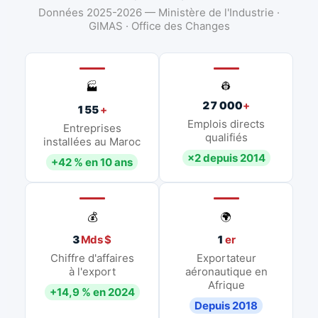
Données 2025-2026 — Ministère de l'Industrie ·
GIMAS · Office des Changes
👷
🏭
27 000
+
155
+
Emplois directs
Entreprises
qualifiés
installées au Maroc
×2 depuis 2014
+42 % en 10 ans
💰
🌍
3
Mds $
1
er
Chiffre d'affaires
Exportateur
à l'export
aéronautique en
Afrique
+14,9 % en 2024
Depuis 2018