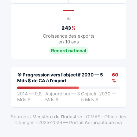
📈
243
%
Croissance des exports
en 10 ans
Record national
🎯 Progression vers l'objectif 2030 — 5
60
Mds $ de CA à l'export
%
2014 — 0,8
Aujourd'hui — 3
Objectif 2030 —
Mds $
Mds $
5 Mds $
Sources :
Ministère de l'Industrie
· GIMAS · Office des
Changes · 2025-2026 — Portail
Aeronautique.ma