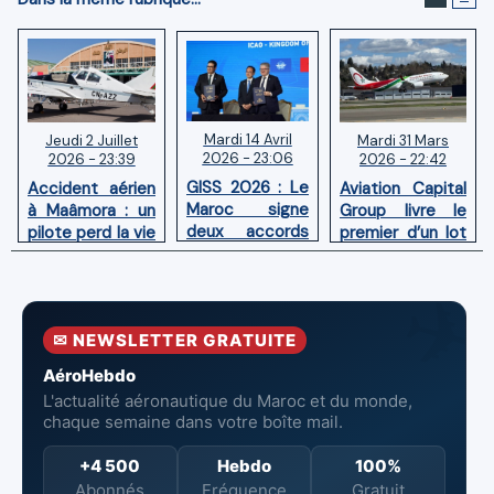
Mardi 14 Avril
Mardi 31 Mars
Jeudi 2 Juillet
2026 - 23:06
2026 - 22:42
2026 - 23:39
GISS 2026 : Le
Aviation Capital
Accident aérien
Maroc signe
Group livre le
à Maâmora : un
deux accords
premier d’un lot
pilote perd la vie
avec l'OACI
de six Boeing
en combat
pour renforcer
737‑8 MAX
contre un
la surveillance
neufs à Royal Air
incendie
et la sécurité
Maroc
✉ NEWSLETTER GRATUITE
aériennes.
AéroHebdo
L'actualité aéronautique du Maroc et du monde,
chaque semaine dans votre boîte mail.
+4 500
Hebdo
100%
Abonnés
Fréquence
Gratuit