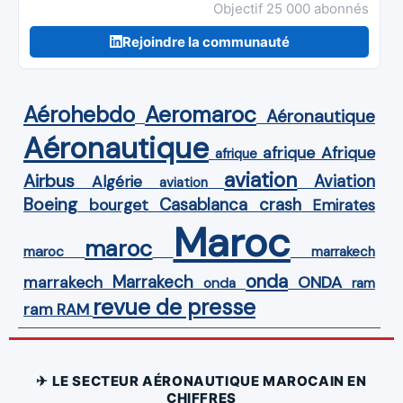
Objectif 25 000 abonnés
Rejoindre la communauté
Aérohebdo
Aeromaroc
Aéronautique
Aéronautique
Afrique
afrique
afrique
aviation
Airbus
Aviation
Algérie
aviation
Boeing
Casablanca
crash
bourget
Emirates
Maroc
maroc
maroc
marrakech
onda
Marrakech
ONDA
marrakech
onda
ram
revue de presse
ram
RAM
✈ LE SECTEUR AÉRONAUTIQUE MAROCAIN EN
CHIFFRES