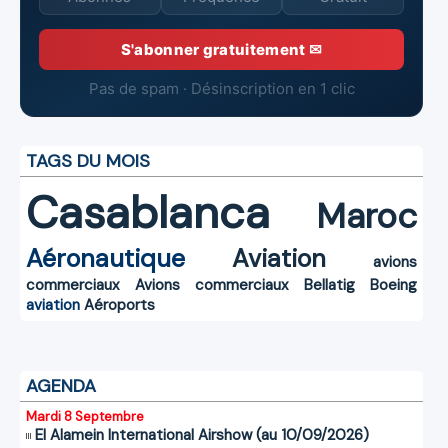
S'abonner gratuitement ✉
Pas de spam · Désinscription en 1 clic
TAGS DU MOIS
Casablanca
Maroc
Aéronautique
Aviation
avions
commerciaux
Avions commerciaux
Bellatig
Boeing
aviation
Aéroports
AGENDA
Mardi 8 Septembre
El Alamein International Airshow (au 10/09/2026)