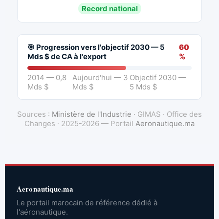
Record national
🎯 Progression vers l'objectif 2030 — 5
60
Mds $ de CA à l'export
%
2014 — 0,8
Aujourd'hui — 3
Objectif 2030 —
Mds $
Mds $
5 Mds $
Sources :
Ministère de l'Industrie
· GIMAS · Office des
Changes · 2025-2026 — Portail
Aeronautique.ma
Aeronautique.ma
Le portail marocain de référence dédié à
l'aéronautique.