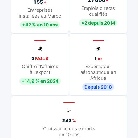
27 000
+
155
+
Emplois directs
Entreprises
qualifiés
installées au Maroc
×2 depuis 2014
+42 % en 10 ans
💰
🌍
3
Mds $
1
er
Chiffre d'affaires
Exportateur
à l'export
aéronautique en
Afrique
+14,9 % en 2024
Depuis 2018
📈
243
%
Croissance des exports
en 10 ans