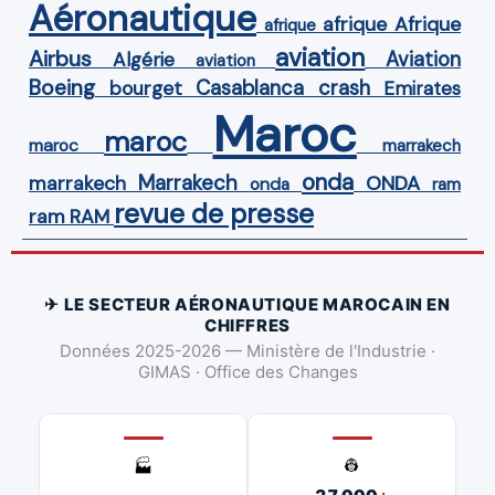
Aéronautique
Afrique
afrique
afrique
aviation
Airbus
Aviation
Algérie
aviation
Boeing
Casablanca
crash
bourget
Emirates
Maroc
maroc
maroc
marrakech
onda
Marrakech
ONDA
marrakech
onda
ram
revue de presse
ram
RAM
✈ LE SECTEUR AÉRONAUTIQUE MAROCAIN EN
CHIFFRES
Données 2025-2026 — Ministère de l'Industrie ·
GIMAS · Office des Changes
👷
🏭