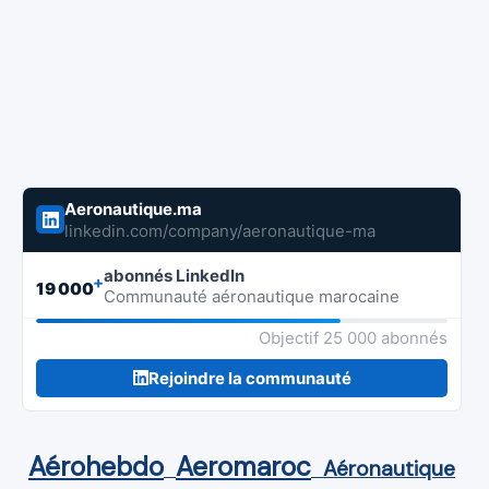
Aeronautique.ma
linkedin.com/company/aeronautique-ma
abonnés LinkedIn
+
19 000
Communauté aéronautique marocaine
Objectif 25 000 abonnés
Rejoindre la communauté
Aérohebdo
Aeromaroc
Aéronautique