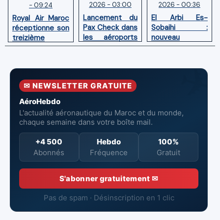
2026 - 03:00
2026 - 00:36
- 09:24
Lancement du
El Arbi Es-
Royal Air Maroc
Pax Check dans
Sobaihi :
réceptionne son
les aéroports
nouveau
treizième
du Maroc
directeur à la
Boeing 787
tête de
Dreamliner
l’Aéroport
Mohammed V
✉ NEWSLETTER GRATUITE
de Casablanca
AéroHebdo
L'actualité aéronautique du Maroc et du monde,
chaque semaine dans votre boîte mail.
+4 500
Hebdo
100%
Abonnés
Fréquence
Gratuit
S'abonner gratuitement ✉
Pas de spam · Désinscription en 1 clic