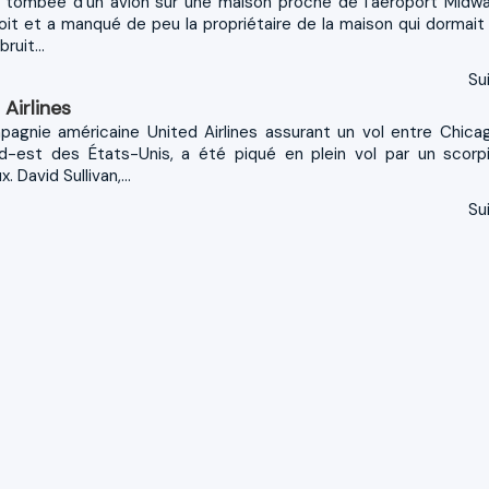
t tombée d'un avion sur une maison proche de l'aéroport Midw
oit et a manqué de peu la propriétaire de la maison qui dormait
ruit...
Sui
Airlines
pagnie américaine United Airlines assurant un vol entre Chica
rd-est des États-Unis, a été piqué en plein vol par un scorp
David Sullivan,...
Sui