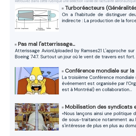
Retrouvez dans cette rubrique une sélection variée de l'actualité aéronautique
Turboréacteurs (Généralité
On a l'habitude de distinguer de
indirecte : La production de la force
Pas mal l'atterrissage...
Atterissage AvionUploaded by Ramses21 L'approche sur 
Boeing 747. Surtout un jour où le vent de travers est fort
Conférence mondiale sur la 
La troisième Conférence mondiale su
événement est organisée par l’Organi
est à Montréal) en collaboration...
Mobilisation des syndicats 
«Nous lançons ainsi une politique 
de sous-traitance notamment au M
s'intéresse de plus en plus au domai