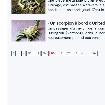
Une pièce métallique brûlante es
Chicago, est passée à travers le t
son lit, a-t-on appris jeudi. C'est le b
Un scorpion à bord d'United 
Un passager d'un avion de la com
Burlington (Vermont), dans le no
heureusement pour lui peu venimeux. 
1
...
«
112
113
114
115
116
117
118
»
...
126