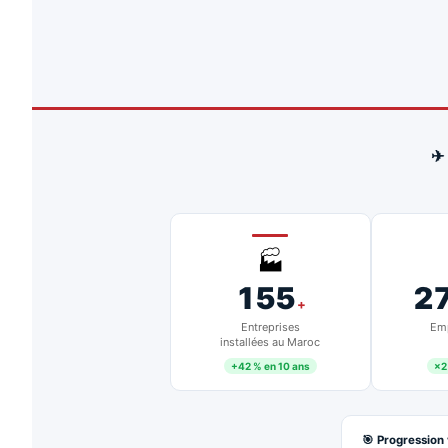
✈
🏭
155
2
+
Entreprises
Emp
installées au Maroc
+42 % en 10 ans
×2
🎯 Progression 