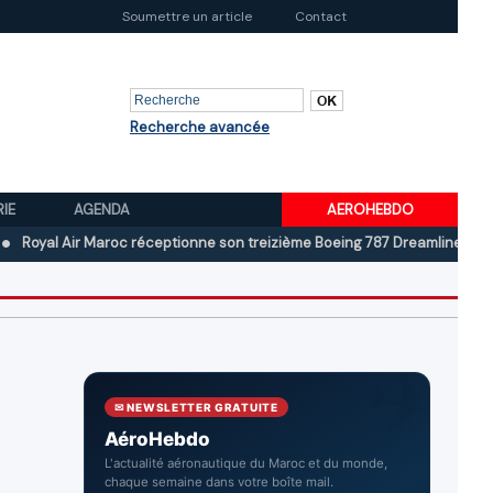
Soumettre un article
Contact
Recherche avancée
RIE
AGENDA
AEROHEBDO
 Air Maroc réceptionne son treizième Boeing 787 Dreamliner
Boeing a
✉ NEWSLETTER GRATUITE
AéroHebdo
L'actualité aéronautique du Maroc et du monde,
chaque semaine dans votre boîte mail.