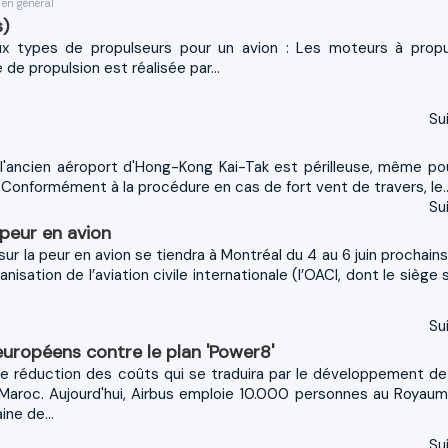
 en général
s)
ux types de propulseurs pour un avion : Les moteurs à propu
 de propulsion est réalisée par...
Sui
l'ancien aéroport d'Hong-Kong Kai-Tak est périlleuse, même po
. Conformément à la procédure en cas de fort vent de travers, le..
Sui
peur en avion
r la peur en avion se tiendra à Montréal du 4 au 6 juin prochains
sation de l’aviation civile internationale (l’OACI, dont le siège 
Sui
européens contre le plan 'Power8'
de réduction des coûts qui se traduira par le développement de 
aroc. Aujourd'hui, Airbus emploie 10.000 personnes au Royaum
ne de...
Sui