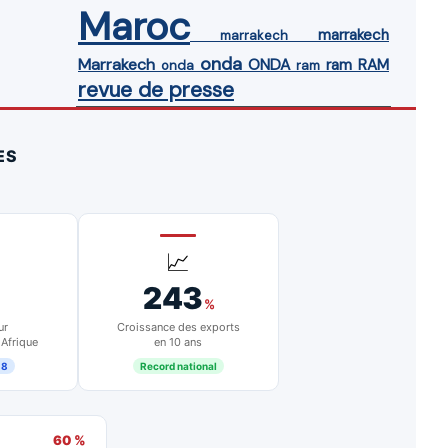
Maroc
marrakech
marrakech
onda
Marrakech
ONDA
ram
RAM
onda
ram
revue de presse
ES
📈
243
%
ur
Croissance des exports
 Afrique
en 10 ans
18
Record national
60 %