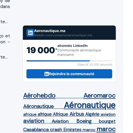
ay de
 dans
te...
Aeronautique.ma
go et
linkedin.com/company/aeronautique-ma
ion -
abonnés LinkedIn
19 000
+
Communauté aéronautique
marocaine
te...
Objectif 25 000 abonnés
Rejoindre la communauté
Aérohebdo
Aeromaroc
Aéronautique
Aéronautique
Airbus
afrique
Afrique
Algérie
afrique
aviation
aviation
Aviation
Boeing
bourget
maroc
Casablanca
crash
Emirates
maroc