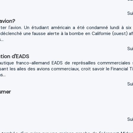
Sui
avion?
ter l'avion. Un étudiant américain a été condamné lundi à six
r déclenché une fausse alerte à la bombe en Californie (ouest) af
..
Sui
ation d'EADS
utique franco-allemand EADS de représailles commmerciales 
sant les ailes des avions commerciaux, croit savoir le Financial T
...
Sui
fumer
Sui