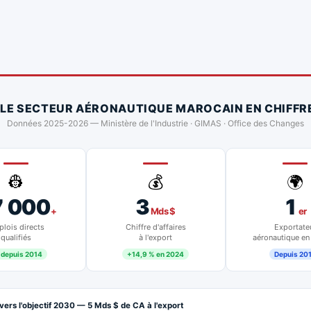
 LE SECTEUR AÉRONAUTIQUE MAROCAIN EN CHIFFR
Données 2025-2026 — Ministère de l'Industrie · GIMAS · Office des Changes
👷
💰
🌍
7 000
3
1
+
Mds $
er
lois directs
Chiffre d'affaires
Exportate
qualifiés
à l'export
aéronautique en
 depuis 2014
+14,9 % en 2024
Depuis 20
vers l'objectif 2030 — 5 Mds $ de CA à l'export