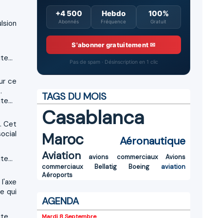
+4 500
Hebdo
100%
lsion
Abonnés
Fréquence
Gratuit
S'abonner gratuitement ✉
te...
Pas de spam · Désinscription en 1 clic
ur ce
.
TAGS DU MOIS
te...
Casablanca
. Cet
social
Maroc
Aéronautique
Aviation
avions commerciaux
Avions
te...
commerciaux
Bellatig
Boeing
aviation
Aéroports
l'axe
e qui
AGENDA
te...
Mardi 8 Septembre