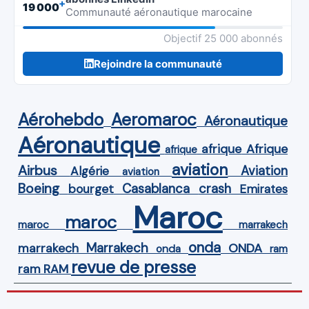
+
19 000
Communauté aéronautique marocaine
Objectif 25 000 abonnés
Rejoindre la communauté
Aérohebdo
Aeromaroc
Aéronautique
Aéronautique
Afrique
afrique
afrique
aviation
Airbus
Aviation
Algérie
aviation
Boeing
Casablanca
crash
bourget
Emirates
Maroc
maroc
maroc
marrakech
onda
Marrakech
ONDA
marrakech
onda
ram
revue de presse
ram
RAM