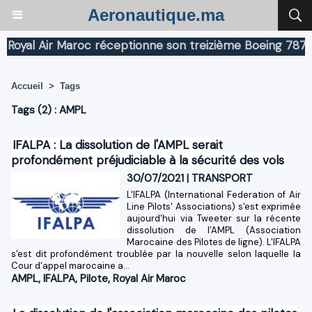
Aeronautique.ma
yal Air Maroc réceptionne son treizième Boeing 787 Dre
Accueil
>
Tags
Tags (2) : AMPL
IFALPA : La dissolution de l'AMPL serait
profondément préjudiciable à la sécurité des vols
30/07/2021
|
TRANSPORT
L'IFALPA (International Federation of Air
Line Pilots'​ Associations) s'est exprimée
aujourd'hui via Tweeter sur la récente
dissolution de l'AMPL (Association
Marocaine des Pilotes de ligne). L'IFALPA
s'est dit profondément troublée par la nouvelle selon laquelle la
Cour d'appel marocaine a...
AMPL
,
IFALPA
,
Pilote
,
Royal Air Maroc