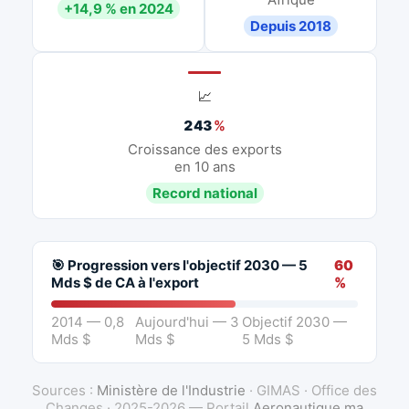
+14,9 % en 2024
Depuis 2018
📈
243
%
Croissance des exports
en 10 ans
Record national
🎯 Progression vers l'objectif 2030 — 5
60
Mds $ de CA à l'export
%
2014 — 0,8
Aujourd'hui — 3
Objectif 2030 —
Mds $
Mds $
5 Mds $
Sources :
Ministère de l'Industrie
· GIMAS · Office des
Changes · 2025-2026 — Portail
Aeronautique.ma