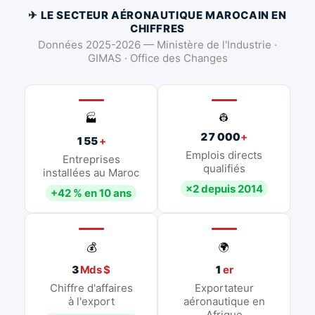
✈ LE SECTEUR AÉRONAUTIQUE MAROCAIN EN
CHIFFRES
Données 2025-2026 — Ministère de l'Industrie ·
GIMAS · Office des Changes
👷
🏭
27 000
+
155
+
Emplois directs
Entreprises
qualifiés
installées au Maroc
×2 depuis 2014
+42 % en 10 ans
💰
🌍
3
Mds $
1
er
Chiffre d'affaires
Exportateur
à l'export
aéronautique en
Afrique