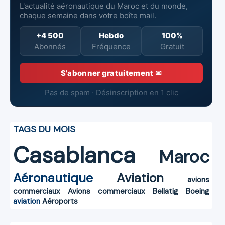
L'actualité aéronautique du Maroc et du monde,
chaque semaine dans votre boîte mail.
+4 500
Hebdo
100%
Abonnés
Fréquence
Gratuit
S'abonner gratuitement ✉
Pas de spam · Désinscription en 1 clic
TAGS DU MOIS
Casablanca
Maroc
Aéronautique
Aviation
avions
commerciaux
Avions commerciaux
Bellatig
Boeing
aviation
Aéroports