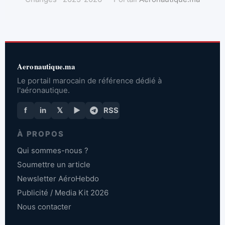
Aeronautique.ma
Le portail marocain de référence dédié à
l'aéronautique.
f
in
𝕏
▶
RSS
À PROPOS
Qui sommes-nous ?
Soumettre un article
Newsletter AéroHebdo
Publicité / Media Kit 2026
Nous contacter