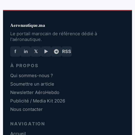
Aeronautique.ma
Le portail marocain de référence dédié à
l'aéronautique.
f
in
𝕏
▶
RSS
À PROPOS
Qui sommes-nous ?
Soumettre un article
Newsletter AéroHebdo
Publicité / Media Kit 2026
Nous contacter
NAVIGATION
Accueil