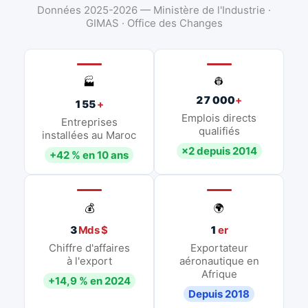
Données 2025-2026 — Ministère de l'Industrie ·
GIMAS · Office des Changes
👷
🏭
27 000
+
155
+
Emplois directs
Entreprises
qualifiés
installées au Maroc
×2 depuis 2014
+42 % en 10 ans
💰
🌍
3
Mds $
1
er
Chiffre d'affaires
Exportateur
à l'export
aéronautique en
Afrique
+14,9 % en 2024
Depuis 2018