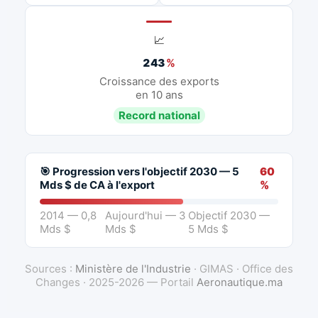
📈
243
%
Croissance des exports
en 10 ans
Record national
🎯 Progression vers l'objectif 2030 — 5
60
Mds $ de CA à l'export
%
2014 — 0,8
Aujourd'hui — 3
Objectif 2030 —
Mds $
Mds $
5 Mds $
Sources :
Ministère de l'Industrie
· GIMAS · Office des
Changes · 2025-2026 — Portail
Aeronautique.ma