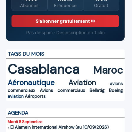
Abonnés
Fréquence
Gratuit
S'abonner gratuitement ✉
Pas de spam · Désinscription en 1 clic
TAGS DU MOIS
Casablanca
Maroc
Aéronautique
Aviation
avions
commerciaux
Avions commerciaux
Bellatig
Boeing
aviation
Aéroports
AGENDA
Mardi 8 Septembre
El Alamein International Airshow (au 10/09/2026)