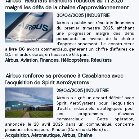
Airbus : Résultats financiers robustes au T1 2025
malgré les défis de la chaîne d'approvisionnement
30/04/2025
|
INDUSTRIE
Airbus a publié ses résultats financiers
du premier trimestre 2025, affichant
une progression malgré des défis
persistants au niveau de la chaîne
d'approvisionnement. Le constructeur
a livré 136 avions commerciaux, générant un chiffre d'affaires de
13,5 milliards d'euros, en hausse de 6 % par...
Airbus
,
Aviation
,
Finances
,
Hélicoptères
,
Résultats
Airbus renforce sa présence à Casablanca avec
l'acquisition de Spirit AeroSystems
29/04/2025
|
INDUSTRIE
Airbus a signé un accord définitif avec
Spirit AeroSystems pour l’acquisition
d’actifs industriels stratégiques pour
ses programmes d’avions
commerciaux. Cette opération,
annoncée le 28 avril 2025 dans un communiqué, concerne
plusieurs sites majeurs : Kinston (Caroline du Nord) et...
Acquisition
,
Aéronautique
,
Airbus
,
Chaîne