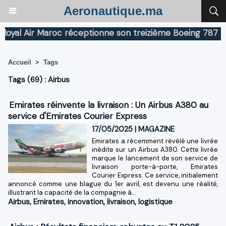
Aeronautique.ma
l Air Maroc réceptionne son treizième Boeing 787 Dream
Accueil
>
Tags
Tags (69) : Airbus
Emirates réinvente la livraison : Un Airbus A380 au
service d'Emirates Courier Express
17/05/2025
|
MAGAZINE
Emirates a récemment révélé une livrée
inédite sur un Airbus A380. Cette livrée
marque le lancement de son service de
livraison porte-à-porte, Emirates
Courier Express. Ce service, initialement
annoncé comme une blague du 1er avril, est devenu une réalité,
illustrant la capacité de la compagnie à...
Airbus
,
Emirates
,
innovation
,
livraison
,
logistique