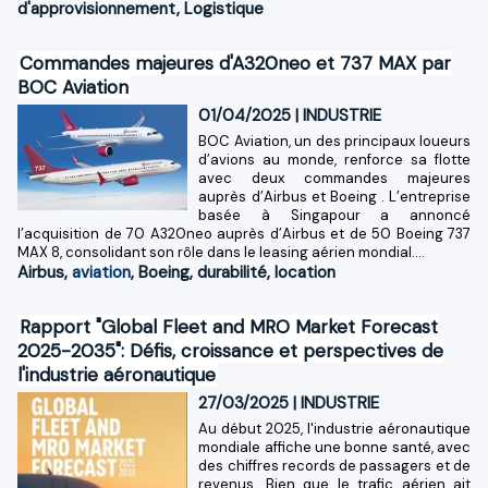
d'approvisionnement
,
Logistique
Commandes majeures d'A320neo et 737 MAX par
BOC Aviation
01/04/2025
|
INDUSTRIE
BOC Aviation, un des principaux loueurs
d’avions au monde, renforce sa flotte
avec deux commandes majeures
auprès d’Airbus et Boeing . L’entreprise
basée à Singapour a annoncé
l’acquisition de 70 A320neo auprès d’Airbus et de 50 Boeing 737
MAX 8, consolidant son rôle dans le leasing aérien mondial....
Airbus
,
aviation
,
Boeing
,
durabilité
,
location
Rapport "Global Fleet and MRO Market Forecast
2025-2035": Défis, croissance et perspectives de
l'industrie aéronautique
27/03/2025
|
INDUSTRIE
Au début 2025, l'industrie aéronautique
mondiale affiche une bonne santé, avec
des chiffres records de passagers et de
revenus. Bien que le trafic aérien ait