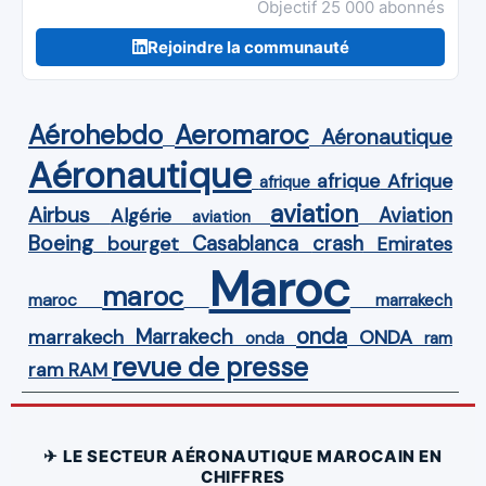
Objectif 25 000 abonnés
Rejoindre la communauté
Aérohebdo
Aeromaroc
Aéronautique
Aéronautique
Afrique
afrique
afrique
aviation
Airbus
Aviation
Algérie
aviation
Boeing
Casablanca
crash
bourget
Emirates
Maroc
maroc
maroc
marrakech
onda
Marrakech
ONDA
marrakech
onda
ram
revue de presse
ram
RAM
✈ LE SECTEUR AÉRONAUTIQUE MAROCAIN EN
CHIFFRES