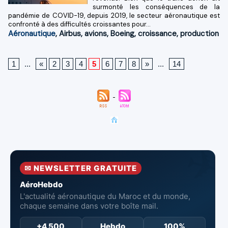
surmonté les conséquences de la
pandémie de COVID-19, depuis 2019, le secteur aéronautique est
confronté à des difficultés croissantes pour...
Aéronautique
,
Airbus
,
avions
,
Boeing
,
croissance
,
production
1
...
«
2
3
4
5
6
7
8
»
...
14
✉ NEWSLETTER GRATUITE
AéroHebdo
L'actualité aéronautique du Maroc et du monde,
chaque semaine dans votre boîte mail.
+4 500
Hebdo
100%