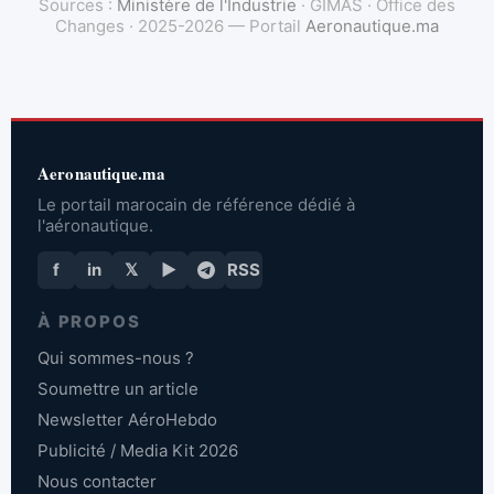
Sources :
Ministère de l'Industrie
· GIMAS · Office des
Changes · 2025-2026 — Portail
Aeronautique.ma
Aeronautique.ma
Le portail marocain de référence dédié à
l'aéronautique.
f
in
𝕏
▶
RSS
À PROPOS
Qui sommes-nous ?
Soumettre un article
Newsletter AéroHebdo
Publicité / Media Kit 2026
Nous contacter