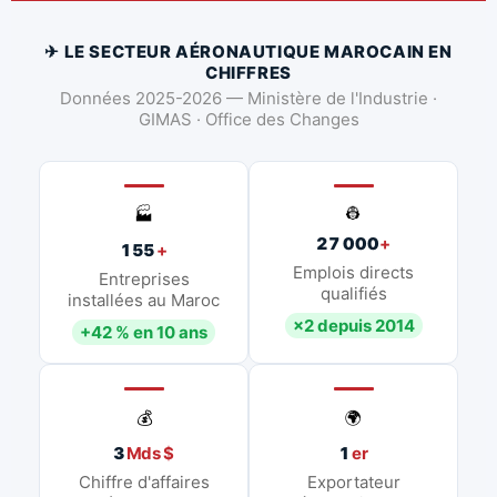
✈ LE SECTEUR AÉRONAUTIQUE MAROCAIN EN
CHIFFRES
Données 2025-2026 — Ministère de l'Industrie ·
GIMAS · Office des Changes
👷
🏭
27 000
+
155
+
Emplois directs
Entreprises
qualifiés
installées au Maroc
×2 depuis 2014
+42 % en 10 ans
💰
🌍
3
Mds $
1
er
Chiffre d'affaires
Exportateur