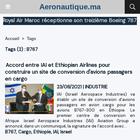
Aeronautique.ma
yal Air Maroc réceptionne son treizième Boeing 787 Dre
Accueil
>
Tags
Tags (2) : B767
Accord entre IAI et Ethiopian Airlines pour
construire un site de conversion d'avions passagers
en cargo
23/08/2021
|
INDUSTRIE
IAI (Israël Aerospace Industries) va
établir un site de conversion d'avions
passagers en avion cargo pour les
avions B767-300 en Éthiopie. Le
premier centre de conversion en
Afrique. Israel Aerospace Industries (IAI) Aviation Group a
annoncé, dans un communiqué, la signature de l'accord avec...
B767
,
Cargo
,
Ethiopie
,
IAI
,
Israel