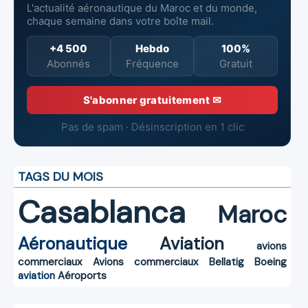
L'actualité aéronautique du Maroc et du monde,
chaque semaine dans votre boîte mail.
+4 500
Hebdo
100%
Abonnés
Fréquence
Gratuit
S'abonner gratuitement ✉
Pas de spam · Désinscription en 1 clic
TAGS DU MOIS
Casablanca
Maroc
Aéronautique
Aviation
avions
commerciaux
Avions commerciaux
Bellatig
Boeing
aviation
Aéroports