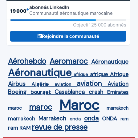
abonnés LinkedIn
+
19 000
Communauté aéronautique marocaine
Objectif 25 000 abonnés
Rejoindre la communauté
Aérohebdo
Aeromaroc
Aéronautique
Aéronautique
Afrique
afrique
afrique
aviation
Airbus
Aviation
Algérie
aviation
Boeing
Casablanca
crash
bourget
Emirates
Maroc
maroc
maroc
marrakech
onda
Marrakech
ONDA
marrakech
onda
ram
revue de presse
ram
RAM