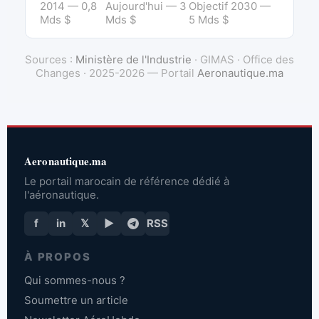
2014 — 0,8
Aujourd'hui — 3
Objectif 2030 —
Mds $
Mds $
5 Mds $
Sources :
Ministère de l'Industrie
· GIMAS · Office des
Changes · 2025-2026 — Portail
Aeronautique.ma
Aeronautique.ma
Le portail marocain de référence dédié à
l'aéronautique.
f
in
𝕏
▶
RSS
À PROPOS
Qui sommes-nous ?
Soumettre un article