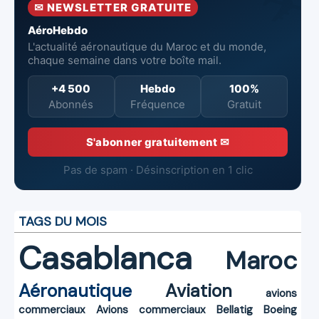
✉ NEWSLETTER GRATUITE
AéroHebdo
L'actualité aéronautique du Maroc et du monde,
chaque semaine dans votre boîte mail.
+4 500
Hebdo
100%
Abonnés
Fréquence
Gratuit
S'abonner gratuitement ✉
Pas de spam · Désinscription en 1 clic
TAGS DU MOIS
Casablanca
Maroc
Aéronautique
Aviation
avions
commerciaux
Avions commerciaux
Bellatig
Boeing