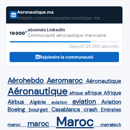
Aeronautique.ma
linkedin.com/company/aeronautique-ma
abonnés LinkedIn
+
19 000
Communauté aéronautique marocaine
Objectif 25 000 abonnés
Rejoindre la communauté
Aérohebdo
Aeromaroc
Aéronautique
Aéronautique
Afrique
afrique
afrique
aviation
Airbus
Aviation
Algérie
aviation
Boeing
Casablanca
crash
bourget
Emirates
Maroc
maroc
maroc
marrakech