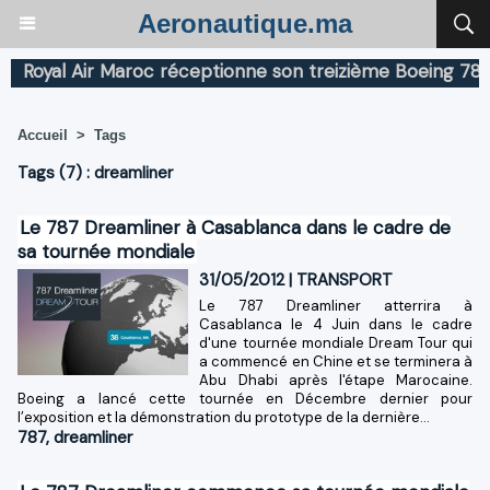
Aeronautique.ma
oyal Air Maroc réceptionne son treizième Boeing 787 Dr
Accueil
>
Tags
Tags (7) : dreamliner
Le 787 Dreamliner à Casablanca dans le cadre de
sa tournée mondiale
31/05/2012
|
TRANSPORT
Le 787 Dreamliner atterrira à
Casablanca le 4 Juin dans le cadre
d'une tournée mondiale Dream Tour qui
a commencé en Chine et se terminera à
Abu Dhabi après l'étape Marocaine.
Boeing a lancé cette tournée en Décembre dernier pour
l’exposition et la démonstration du prototype de la dernière...
787
,
dreamliner