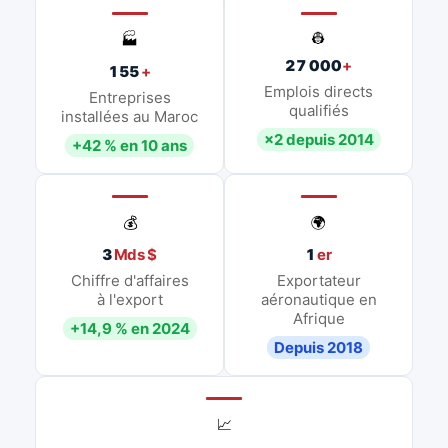
👷
🏭
27 000
+
155
+
Emplois directs
Entreprises
qualifiés
installées au Maroc
×2 depuis 2014
+42 % en 10 ans
💰
🌍
3
Mds $
1
er
Chiffre d'affaires
Exportateur
à l'export
aéronautique en
Afrique
+14,9 % en 2024
Depuis 2018
📈