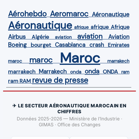
Aérohebdo
Aeromaroc
Aéronautique
Aéronautique
Afrique
afrique
afrique
aviation
Airbus
Aviation
Algérie
aviation
Boeing
Casablanca
crash
bourget
Emirates
Maroc
maroc
maroc
marrakech
onda
Marrakech
ONDA
marrakech
onda
ram
revue de presse
ram
RAM
✈ LE SECTEUR AÉRONAUTIQUE MAROCAIN EN
CHIFFRES
Données 2025-2026 — Ministère de l'Industrie ·
GIMAS · Office des Changes