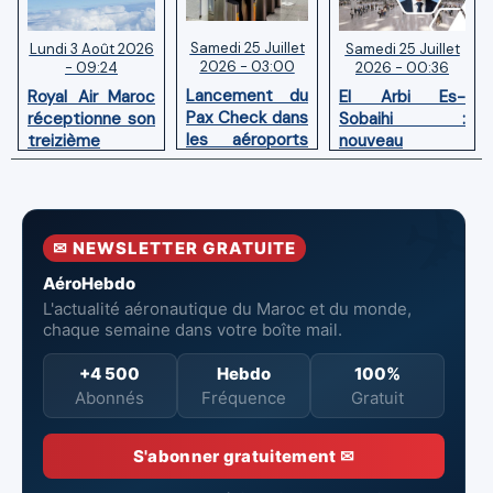
Samedi 25 Juillet
Samedi 25 Juillet
Lundi 3 Août 2026
2026 - 03:00
2026 - 00:36
- 09:24
Lancement du
El Arbi Es-
Royal Air Maroc
Pax Check dans
Sobaihi :
réceptionne son
les aéroports
nouveau
treizième
du Maroc
directeur à la
Boeing 787
tête de
Dreamliner
l’Aéroport
Mohammed V
✉ NEWSLETTER GRATUITE
de Casablanca
AéroHebdo
L'actualité aéronautique du Maroc et du monde,
chaque semaine dans votre boîte mail.
+4 500
Hebdo
100%
Abonnés
Fréquence
Gratuit
S'abonner gratuitement ✉