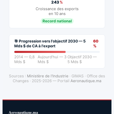
243
%
Croissance des exports
en 10 ans
Record national
🎯 Progression vers l'objectif 2030 — 5
60
Mds $ de CA à l'export
%
2014 — 0,8
Aujourd'hui — 3
Objectif 2030 —
Mds $
Mds $
5 Mds $
Sources :
Ministère de l'Industrie
· GIMAS · Office des
Changes · 2025-2026 — Portail
Aeronautique.ma
Aeronautique.ma