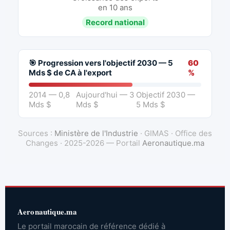
en 10 ans
Record national
🎯 Progression vers l'objectif 2030 — 5
60
Mds $ de CA à l'export
%
2014 — 0,8
Aujourd'hui — 3
Objectif 2030 —
Mds $
Mds $
5 Mds $
Sources :
Ministère de l'Industrie
· GIMAS · Office des
Changes · 2025-2026 — Portail
Aeronautique.ma
Aeronautique.ma
Le portail marocain de référence dédié à