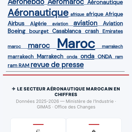
Aérohebdo
Aeromaroc
Aéronautique
Aéronautique
Afrique
afrique
afrique
aviation
Airbus
Aviation
Algérie
aviation
Boeing
Casablanca
crash
bourget
Emirates
Maroc
maroc
maroc
marrakech
onda
Marrakech
ONDA
marrakech
onda
ram
revue de presse
ram
RAM
✈ LE SECTEUR AÉRONAUTIQUE MAROCAIN EN
CHIFFRES
Données 2025-2026 — Ministère de l'Industrie ·
GIMAS · Office des Changes
👷