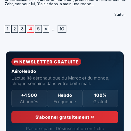
Zohr, car pour lui, "Saisir dans la main une roche...
Suite...
1
2
3
4
5
»
...
10
✉ NEWSLETTER GRATUITE
AéroHebdo
L'actualité aéronautique du Maroc et du monde,
chaque semaine dans votre boîte mail.
+4 500
Hebdo
100%
Abonnés
Fréquence
Gratuit
S'abonner gratuitement ✉
Pas de spam · Désinscription en 1 clic