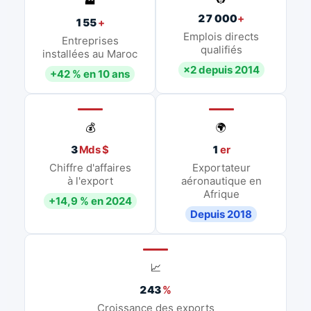
🏭
27 000
+
155
+
Emplois directs
Entreprises
qualifiés
installées au Maroc
×2 depuis 2014
+42 % en 10 ans
💰
🌍
3
Mds $
1
er
Chiffre d'affaires
Exportateur
à l'export
aéronautique en
Afrique
+14,9 % en 2024
Depuis 2018
📈
243
%
Croissance des exports