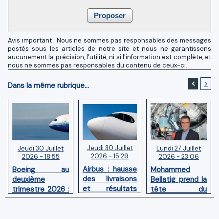
Avis important : Nous ne sommes pas responsables des messages
postés sous les articles de notre site et nous ne garantissons
aucunement la précision, l'utilité, ni si l'information est complète, et
nous ne sommes pas responsables du contenu de ceux-ci.
<
>
Dans la même rubrique...
Jeudi 30 Juillet
Lundi 27 Juillet
Jeudi 30 Juillet
2026 - 15:29
2026 - 23:06
2026 - 18:55
Airbus : hausse
Mohammed
Boeing au
des livraisons
Bellatig prend la
deuxième
et résultats
tête du
trimestre 2026 :
financiers
Groupement
Chiffre d'affaires
solides au
des Industries
en hausse,
premier
Marocaines
pertes nettes