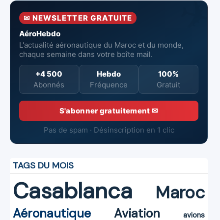
semestre 2026
Aéronautiques
réduites
✉ NEWSLETTER GRATUITE
et Spatiales
AéroHebdo
L'actualité aéronautique du Maroc et du monde,
chaque semaine dans votre boîte mail.
+4 500
Hebdo
100%
Abonnés
Fréquence
Gratuit
S'abonner gratuitement ✉
Pas de spam · Désinscription en 1 clic
TAGS DU MOIS
Casablanca
Maroc
Aéronautique
Aviation
avions