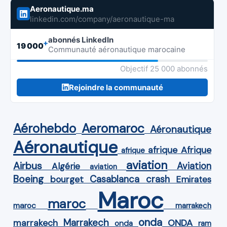
Aeronautique.ma
linkedin.com/company/aeronautique-ma
abonnés LinkedIn
+
19 000
Communauté aéronautique marocaine
Objectif 25 000 abonnés
Rejoindre la communauté
Aérohebdo
Aeromaroc
Aéronautique
Aéronautique
Afrique
afrique
afrique
aviation
Airbus
Aviation
Algérie
aviation
Boeing
Casablanca
crash
bourget
Emirates
Maroc
maroc
maroc
marrakech
onda
Marrakech
ONDA
marrakech
onda
ram