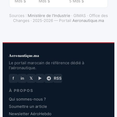
Mds $
Mds $
5 Mds $
Sources :
Ministère de l'Industrie
· GIMAS · Office des
Changes · 2025-2026 — Portail
Aeronautique.ma
Aeronautique.ma
Le portail marocain de référence dédié à
l'aéronautique.
f
in
𝕏
▶
RSS
À PROPOS
Qui sommes-nous ?
Soumettre un article
Newsletter AéroHebdo