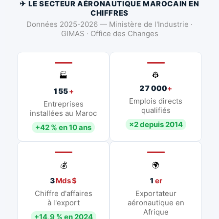
✈ LE SECTEUR AÉRONAUTIQUE MAROCAIN EN
CHIFFRES
Données 2025-2026 — Ministère de l'Industrie ·
GIMAS · Office des Changes
👷
🏭
27 000
+
155
+
Emplois directs
Entreprises
qualifiés
installées au Maroc
×2 depuis 2014
+42 % en 10 ans
💰
🌍
3
Mds $
1
er
Chiffre d'affaires
Exportateur
à l'export
aéronautique en
Afrique
+14,9 % en 2024