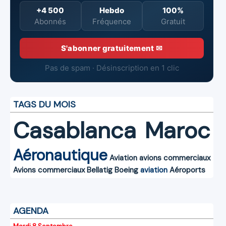
+4 500
Hebdo
100%
Abonnés
Fréquence
Gratuit
S'abonner gratuitement ✉
Pas de spam · Désinscription en 1 clic
TAGS DU MOIS
Casablanca
Maroc
Aéronautique
Aviation
avions commerciaux
Avions commerciaux
Bellatig
Boeing
aviation
Aéroports
AGENDA