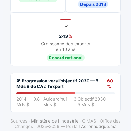
Depuis 2018
📈
243
%
Croissance des exports
en 10 ans
Record national
🎯 Progression vers l'objectif 2030 — 5
60
Mds $ de CA à l'export
%
2014 — 0,8
Aujourd'hui — 3
Objectif 2030 —
Mds $
Mds $
5 Mds $
Sources :
Ministère de l'Industrie
· GIMAS · Office des
Changes · 2025-2026 — Portail
Aeronautique.ma