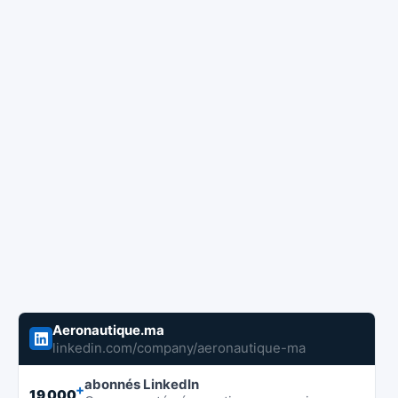
Aeronautique.ma
linkedin.com/company/aeronautique-ma
abonnés LinkedIn
+
19 000