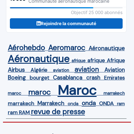
Communauté aéronautique marocaine
Objectif 25 000 abonnés
Rejoindre la communauté
Aérohebdo
Aeromaroc
Aéronautique
Aéronautique
Afrique
afrique
afrique
aviation
Airbus
Aviation
Algérie
aviation
Boeing
Casablanca
crash
bourget
Emirates
Maroc
maroc
maroc
marrakech
onda
Marrakech
ONDA
marrakech
onda
ram
revue de presse
ram
RAM