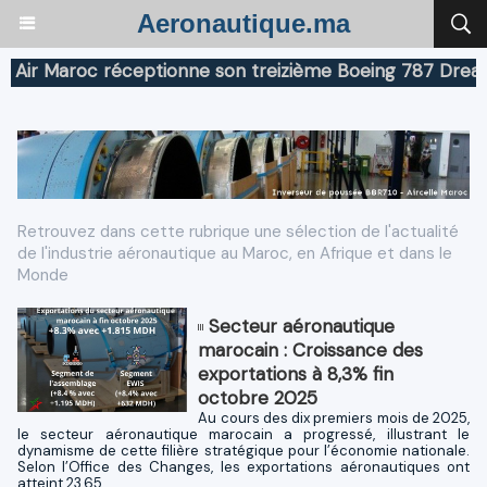
Aeronautique.ma
 Maroc réceptionne son treizième Boeing 787 Dreamliner
Retrouvez dans cette rubrique une sélection de l'actualité
de l'industrie aéronautique au Maroc, en Afrique et dans le
Monde
Secteur aéronautique
marocain : Croissance des
exportations à 8,3% fin
octobre 2025
Au cours des dix premiers mois de 2025,
le secteur aéronautique marocain a progressé, illustrant le
dynamisme de cette filière stratégique pour l’économie nationale.
Selon l’Office des Changes, les exportations aéronautiques ont
atteint 23,65...