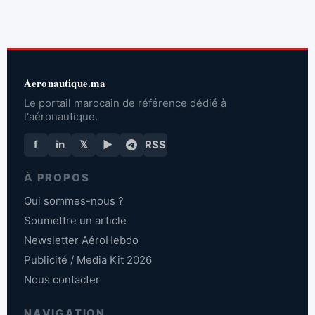
Aeronautique.ma
Le portail marocain de référence dédié à
l'aéronautique.
f
in
𝕏
▶
RSS
À PROPOS
Qui sommes-nous ?
Soumettre un article
Newsletter AéroHebdo
Publicité / Media Kit 2026
Nous contacter
NAVIGATION