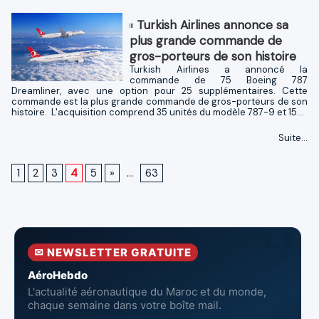
Turkish Airlines annonce sa
plus grande commande de
gros-porteurs de son histoire
Turkish Airlines a annoncé la
commande de 75 Boeing 787
Dreamliner, avec une option pour 25 supplémentaires. Cette
commande est la plus grande commande de gros-porteurs de son
histoire. L'acquisition comprend 35 unités du modèle 787-9 et 15...
Suite...
1
2
3
4
5
»
...
63
✉ NEWSLETTER GRATUITE
AéroHebdo
L'actualité aéronautique du Maroc et du monde,
chaque semaine dans votre boîte mail.