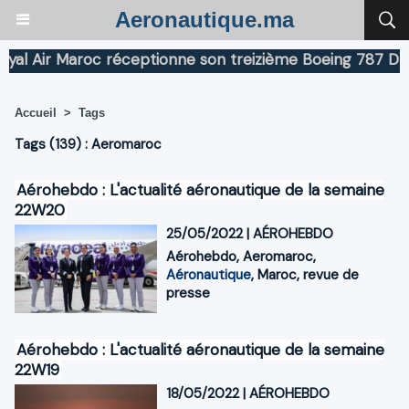
Aeronautique.ma
 Air Maroc réceptionne son treizième Boeing 787 Dreaml
Accueil
>
Tags
Tags (139) : Aeromaroc
Aérohebdo : L'actualité aéronautique de la semaine
22W20
25/05/2022
|
AÉROHEBDO
Aérohebdo
,
Aeromaroc
,
Aéronautique
,
Maroc
,
revue de
presse
Aérohebdo : L'actualité aéronautique de la semaine
22W19
18/05/2022
|
AÉROHEBDO