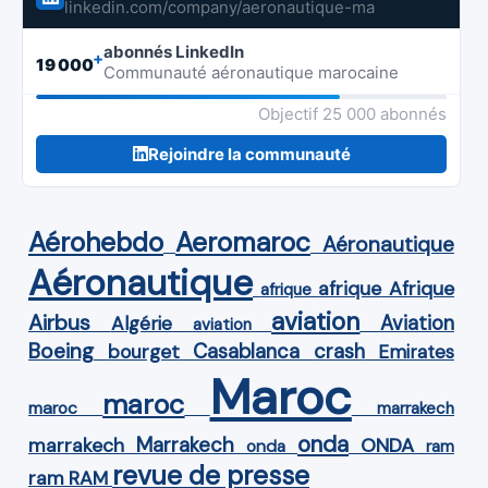
linkedin.com/company/aeronautique-ma
abonnés LinkedIn
+
19 000
Communauté aéronautique marocaine
Objectif 25 000 abonnés
Rejoindre la communauté
Aérohebdo
Aeromaroc
Aéronautique
Aéronautique
Afrique
afrique
afrique
aviation
Airbus
Aviation
Algérie
aviation
Boeing
Casablanca
crash
bourget
Emirates
Maroc
maroc
maroc
marrakech
onda
Marrakech
ONDA
marrakech
onda
ram
revue de presse
ram
RAM