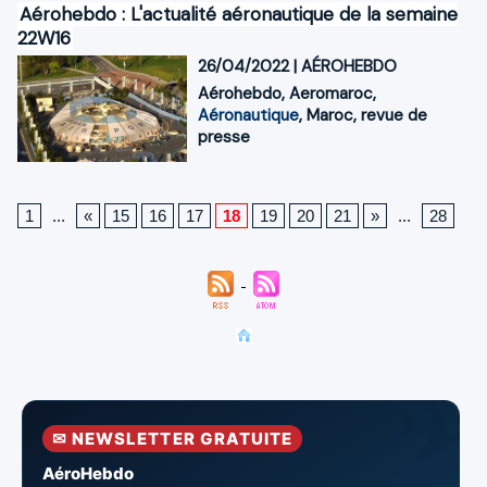
Aérohebdo : L'actualité aéronautique de la semaine
22W16
26/04/2022
|
AÉROHEBDO
Aérohebdo
,
Aeromaroc
,
Aéronautique
,
Maroc
,
revue de
presse
1
...
«
15
16
17
18
19
20
21
»
...
28
✉ NEWSLETTER GRATUITE
AéroHebdo