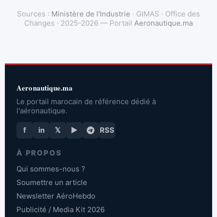
Sources :
Ministère de l'Industrie
· GIMAS · Office des
Changes · 2025-2026 — Portail
Aeronautique.ma
Aeronautique.ma
Le portail marocain de référence dédié à
l'aéronautique.
f
in
𝕏
▶
RSS
À PROPOS
Qui sommes-nous ?
Soumettre un article
Newsletter AéroHebdo
Publicité / Media Kit 2026