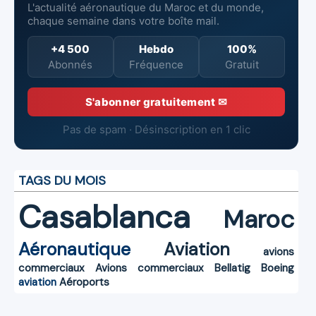
L'actualité aéronautique du Maroc et du monde,
chaque semaine dans votre boîte mail.
+4 500
Hebdo
100%
Abonnés
Fréquence
Gratuit
S'abonner gratuitement ✉
Pas de spam · Désinscription en 1 clic
TAGS DU MOIS
Casablanca
Maroc
Aéronautique
Aviation
avions
commerciaux
Avions commerciaux
Bellatig
Boeing
aviation
Aéroports