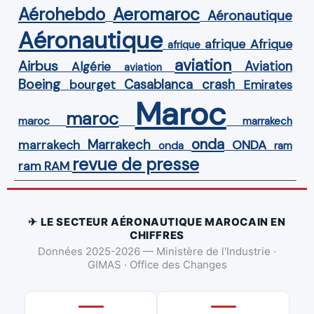
Aérohebdo
Aeromaroc
Aéronautique
Aéronautique
Afrique
afrique
afrique
aviation
Airbus
Aviation
Algérie
aviation
Boeing
Casablanca
crash
bourget
Emirates
Maroc
maroc
maroc
marrakech
onda
Marrakech
ONDA
marrakech
onda
ram
revue de presse
ram
RAM
✈ LE SECTEUR AÉRONAUTIQUE MAROCAIN EN
CHIFFRES
Données 2025-2026 — Ministère de l'Industrie ·
GIMAS · Office des Changes