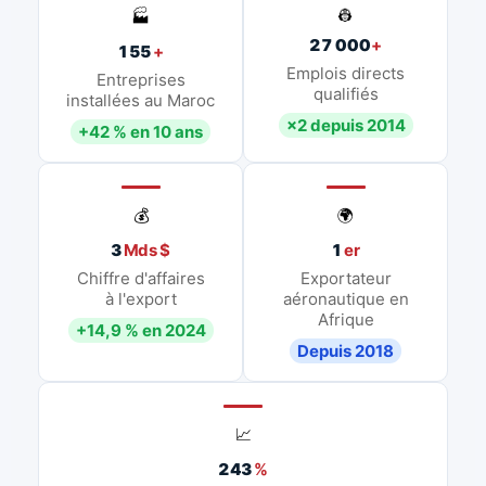
👷
🏭
27 000
+
155
+
Emplois directs
Entreprises
qualifiés
installées au Maroc
×2 depuis 2014
+42 % en 10 ans
💰
🌍
3
Mds $
1
er
Chiffre d'affaires
Exportateur
à l'export
aéronautique en
Afrique
+14,9 % en 2024
Depuis 2018
📈
243
%