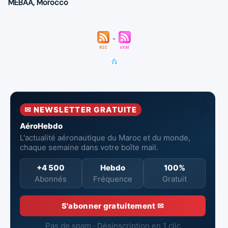
MEBAA
,
Morocco
✉ NEWSLETTER GRATUITE
AéroHebdo
L'actualité aéronautique du Maroc et du monde,
chaque semaine dans votre boîte mail.
+4 500
Hebdo
100%
Abonnés
Fréquence
Gratuit
S'abonner gratuitement ✉
Pas de spam · Désinscription en 1 clic