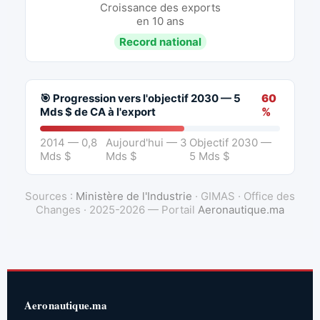
Croissance des exports
en 10 ans
Record national
🎯 Progression vers l'objectif 2030 — 5
60
Mds $ de CA à l'export
%
2014 — 0,8
Aujourd'hui — 3
Objectif 2030 —
Mds $
Mds $
5 Mds $
Sources :
Ministère de l'Industrie
· GIMAS · Office des
Changes · 2025-2026 — Portail
Aeronautique.ma
Aeronautique.ma