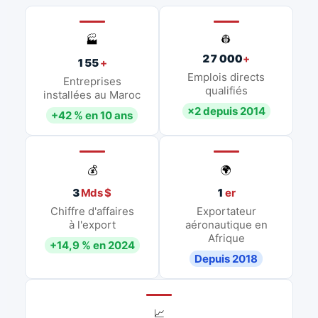
👷
🏭
27 000
+
155
+
Emplois directs
Entreprises
qualifiés
installées au Maroc
×2 depuis 2014
+42 % en 10 ans
💰
🌍
3
Mds $
1
er
Chiffre d'affaires
Exportateur
à l'export
aéronautique en
Afrique
+14,9 % en 2024
Depuis 2018
📈