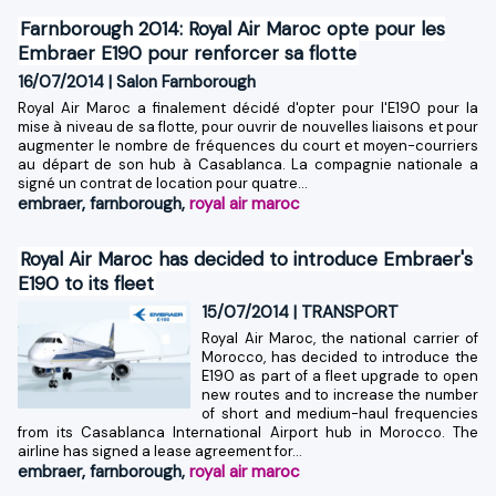
Farnborough 2014: Royal Air Maroc opte pour les
Embraer E190 pour renforcer sa flotte
16/07/2014
|
Salon Farnborough
Royal Air Maroc a finalement décidé d'opter pour l'E190 pour la
mise à niveau de sa flotte, pour ouvrir de nouvelles liaisons et pour
augmenter le nombre de fréquences du court et moyen-courriers
au départ de son hub à Casablanca. La compagnie nationale a
signé un contrat de location pour quatre...
embraer
,
farnborough
,
royal air maroc
Royal Air Maroc has decided to introduce Embraer's
E190 to its fleet
15/07/2014
|
TRANSPORT
Royal Air Maroc, the national carrier of
Morocco, has decided to introduce the
E190 as part of a fleet upgrade to open
new routes and to increase the number
of short and medium-haul frequencies
from its Casablanca International Airport hub in Morocco. The
airline has signed a lease agreement for...
embraer
,
farnborough
,
royal air maroc