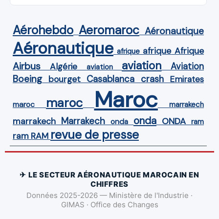
Aérohebdo
Aeromaroc
Aéronautique
Aéronautique
Afrique
afrique
afrique
aviation
Airbus
Aviation
Algérie
aviation
Boeing
Casablanca
crash
bourget
Emirates
Maroc
maroc
maroc
marrakech
onda
Marrakech
ONDA
marrakech
onda
ram
revue de presse
ram
RAM
✈ LE SECTEUR AÉRONAUTIQUE MAROCAIN EN
CHIFFRES
Données 2025-2026 — Ministère de l'Industrie ·
GIMAS · Office des Changes