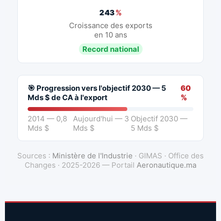
243
%
Croissance des exports
en 10 ans
Record national
🎯 Progression vers l'objectif 2030 — 5
60
Mds $ de CA à l'export
%
2014 — 0,8
Aujourd'hui — 3
Objectif 2030 —
Mds $
Mds $
5 Mds $
Sources :
Ministère de l'Industrie
· GIMAS · Office des
Changes · 2025-2026 — Portail
Aeronautique.ma