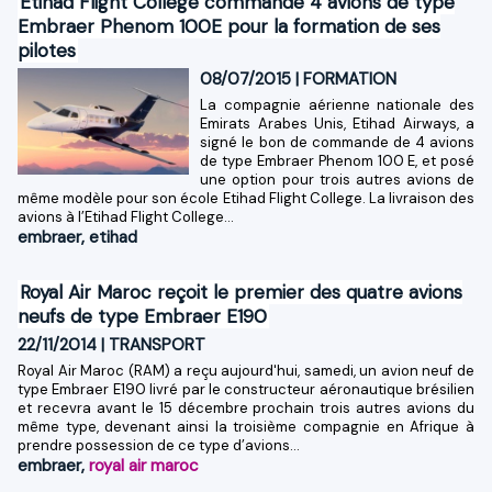
Etihad Flight College commande 4 avions de type
Embraer Phenom 100E pour la formation de ses
pilotes
08/07/2015
|
FORMATION
La compagnie aérienne nationale des
Emirats Arabes Unis, Etihad Airways, a
signé le bon de commande de 4 avions
de type Embraer Phenom 100 E, et posé
une option pour trois autres avions de
même modèle pour son école Etihad Flight College. La livraison des
avions à l’Etihad Flight College...
embraer
,
etihad
Royal Air Maroc reçoit le premier des quatre avions
neufs de type Embraer E190
22/11/2014
|
TRANSPORT
Royal Air Maroc (RAM) a reçu aujourd'hui, samedi, un avion neuf de
type Embraer E190 livré par le constructeur aéronautique brésilien
et recevra avant le 15 décembre prochain trois autres avions du
même type, devenant ainsi la troisième compagnie en Afrique à
prendre possession de ce type d’avions...
embraer
,
royal air maroc