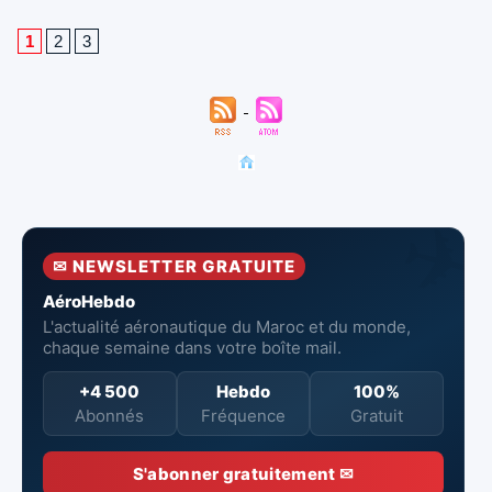
1
2
3
✉ NEWSLETTER GRATUITE
AéroHebdo
L'actualité aéronautique du Maroc et du monde,
chaque semaine dans votre boîte mail.
+4 500
Hebdo
100%
Abonnés
Fréquence
Gratuit
S'abonner gratuitement ✉