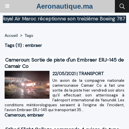
Aeronautique.ma
al Air Maroc réceptionne son treizième Boeing 787 Drea
Accueil
>
Tags
Tags (11) : embraer
Cameroun: Sortie de piste d'un Embraer ERJ-145 de
Camair Co
22/05/2021
|
TRANSPORT
Un avion de la compagnie nationale
camerounaise Camair Co a fait une
sortie de la piste hier vendredi soir alors
qu'il effectuait son atterrissage à
l'aéroport international de Yaoundé. Les
conditions météorologiques seraient à l'origine de l'incident,
l'avion Embraer ERJ-145 qui transportait 35...
Cameroun
,
embraer