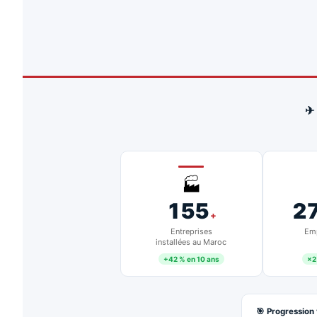
✈
🏭
155
2
+
Entreprises
Emp
installées au Maroc
+42 % en 10 ans
×2
🎯 Progression 