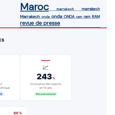
Maroc
marrakech
marrakech
onda
Marrakech
ONDA
ram
RAM
onda
ram
revue de presse
ES
📈
243
%
ur
Croissance des exports
 Afrique
en 10 ans
18
Record national
60 %