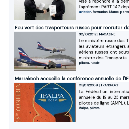
vise à répondre à la dem
l'agrément PART 147 depu
aviation
,
formation
,
Maroc
,
parte
Feu vert des trasporteurs russes pour recruter de
30/10/2012
|
MAGAZINE
Le ministère russe des 
les aviateurs étrangers 
aériens russes ont soute
ministre des Transports..
pilotes
,
russie
Marrakech accueille la conférence annuelle de l'I
03/07/2009
|
TRANSPORT
La Fédération internat
annuelle du 19 au 23 mar
pilotes de ligne (AMPL). L
ifalpa
,
pilotes