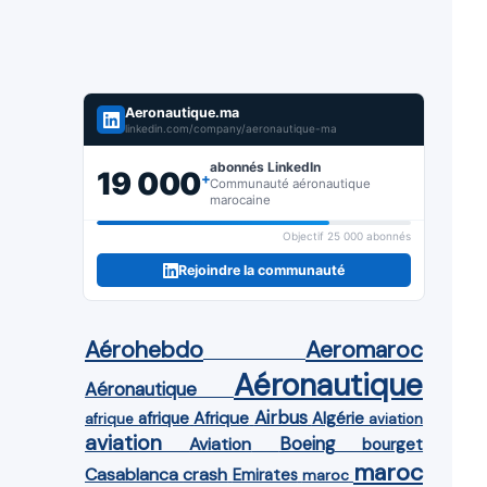
Aeronautique.ma
linkedin.com/company/aeronautique-ma
abonnés LinkedIn
19 000
+
Communauté aéronautique
marocaine
Objectif 25 000 abonnés
Rejoindre la communauté
Aérohebdo
Aeromaroc
Aéronautique
Aéronautique
Airbus
afrique
Afrique
Algérie
afrique
aviation
aviation
Aviation
Boeing
bourget
maroc
Casablanca
crash
Emirates
maroc