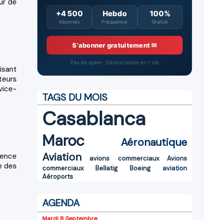
ur de
+4 500
Hebdo
100%
Abonnés
Fréquence
Gratuit
S'abonner gratuitement ✉
Pas de spam · Désinscription en 1 clic
isant
teurs
vice-
TAGS DU MOIS
Casablanca
Maroc
Aéronautique
Aviation
rence
avions commerciaux
Avions
e des
commerciaux
Bellatig
Boeing
aviation
Aéroports
AGENDA
Mardi 8 Septembre