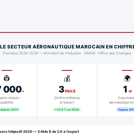
 LE SECTEUR AÉRONAUTIQUE MAROCAIN EN CHIFFR
Données 2025-2026 — Ministère de l'Industrie · GIMAS · Office des Changes
👷
💰
🌍
7 000
3
1
+
Mds $
er
lois directs
Chiffre d'affaires
Exportate
qualifiés
à l'export
aéronautique en
 depuis 2014
+14,9 % en 2024
Depuis 20
vers l'objectif 2030 — 5 Mds $ de CA à l'export