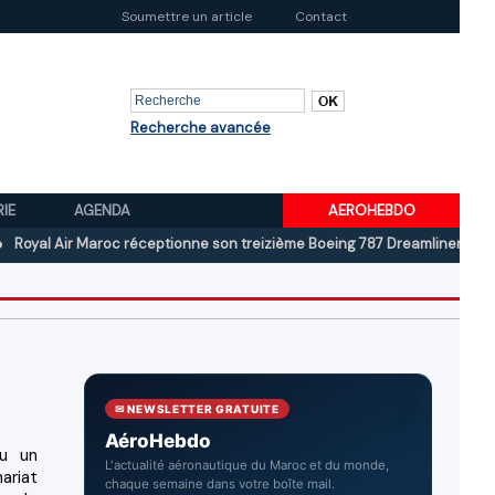
Soumettre un article
Contact
Recherche avancée
RIE
AGENDA
AEROHEBDO
Air Maroc réceptionne son treizième Boeing 787 Dreamliner
Boeing au
✉ NEWSLETTER GRATUITE
AéroHebdo
lu un
L'actualité aéronautique du Maroc et du monde,
ariat
chaque semaine dans votre boîte mail.