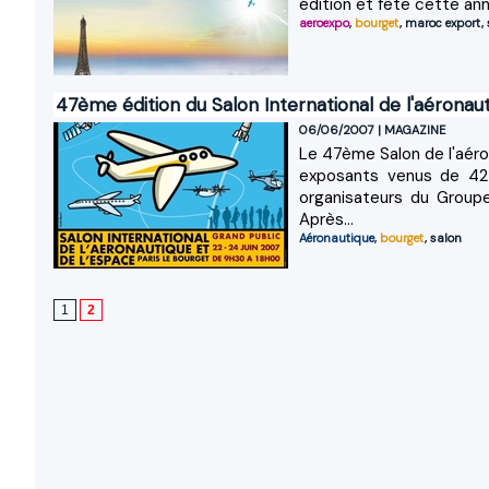
édition et fête cette ann
aeroexpo
,
bourget
,
maroc export
,
47ème édition du Salon International de l'aéronaut
06/06/2007
|
MAGAZINE
Le 47ème Salon de l'aéron
exposants venus de 42 
organisateurs du Groupe
Après...
Aéronautique
,
bourget
,
salon
1
2