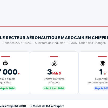
 LE SECTEUR AÉRONAUTIQUE MAROCAIN EN CHIFFR
Données 2025-2026 — Ministère de l'Industrie · GIMAS · Office des Changes
👷
💰
🌍
7 000
3
1
+
Mds $
er
lois directs
Chiffre d'affaires
Exportate
qualifiés
à l'export
aéronautique en
 depuis 2014
+14,9 % en 2024
Depuis 20
vers l'objectif 2030 — 5 Mds $ de CA à l'export