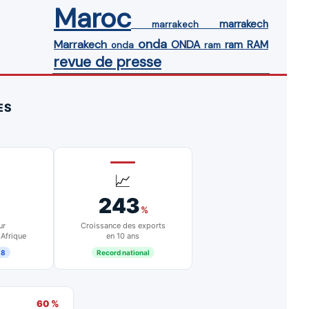
Maroc
marrakech
marrakech
onda
Marrakech
ONDA
ram
RAM
onda
ram
revue de presse
ES
📈
243
%
ur
Croissance des exports
 Afrique
en 10 ans
18
Record national
60 %