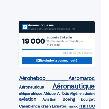
Aeronautique.ma
linkedin.com/company/aeronautique-ma
abonnés LinkedIn
19 000
+
Communauté aéronautique
marocaine
Objectif 25 000 abonnés
Rejoindre la communauté
Aérohebdo
Aeromaroc
Aéronautique
Aéronautique
Airbus
afrique
Afrique
Algérie
afrique
aviation
aviation
Aviation
Boeing
bourget
maroc
Casablanca
crash
Emirates
maroc