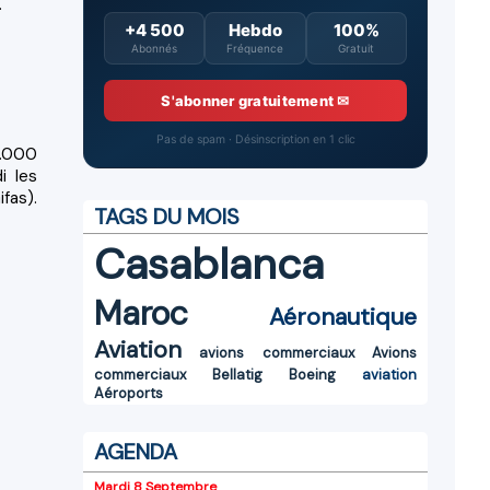
.
+4 500
Hebdo
100%
Abonnés
Fréquence
Gratuit
S'abonner gratuitement ✉
Pas de spam · Désinscription en 1 clic
2.000
i les
fas).
TAGS DU MOIS
Casablanca
Maroc
Aéronautique
Aviation
avions commerciaux
Avions
commerciaux
Bellatig
Boeing
aviation
Aéroports
AGENDA
Mardi 8 Septembre