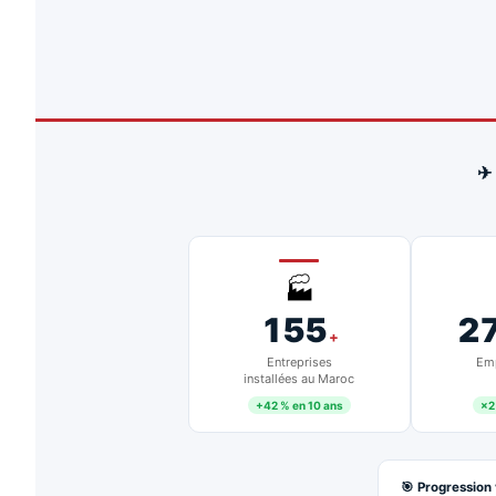
✈
🏭
155
2
+
Entreprises
Emp
installées au Maroc
+42 % en 10 ans
×2
🎯 Progression 