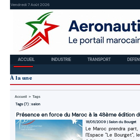
Vendredi 7 Août 2026
ACCUEIL
INDUSTRIE
TRANSPORT
DEFEN
À la une
Accueil
>
Tags
Tags (7) : salon
Présence en force du Maroc à la 48ème édition d
18/05/2009
|
Salon du Bourget
Le Maroc prendra part, 
l'Espace "Le Bourget", 