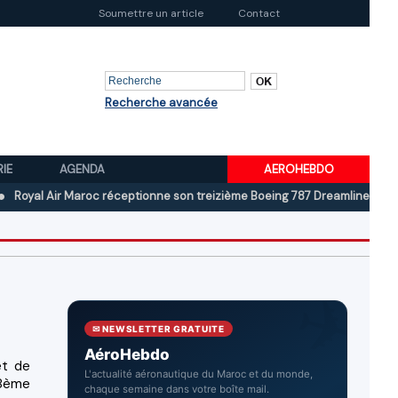
Soumettre un article
Contact
Recherche avancée
RIE
AGENDA
AEROHEBDO
 Air Maroc réceptionne son treizième Boeing 787 Dreamliner
Boeing a
✉ NEWSLETTER GRATUITE
AéroHebdo
et de
L'actualité aéronautique du Maroc et du monde,
48ème
chaque semaine dans votre boîte mail.