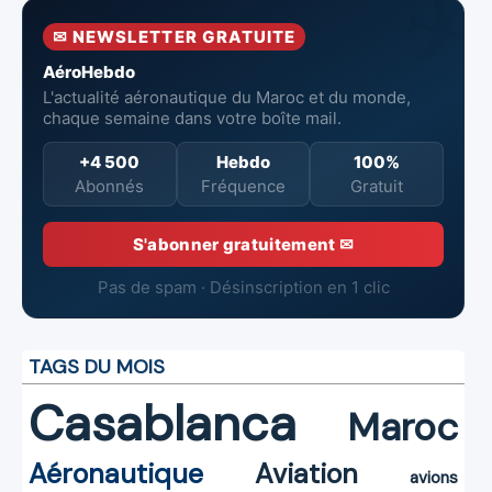
semestre 2026
Aéronautiques
réduites
✉ NEWSLETTER GRATUITE
et Spatiales
AéroHebdo
L'actualité aéronautique du Maroc et du monde,
chaque semaine dans votre boîte mail.
+4 500
Hebdo
100%
Abonnés
Fréquence
Gratuit
S'abonner gratuitement ✉
Pas de spam · Désinscription en 1 clic
TAGS DU MOIS
Casablanca
Maroc
Aéronautique
Aviation
avions