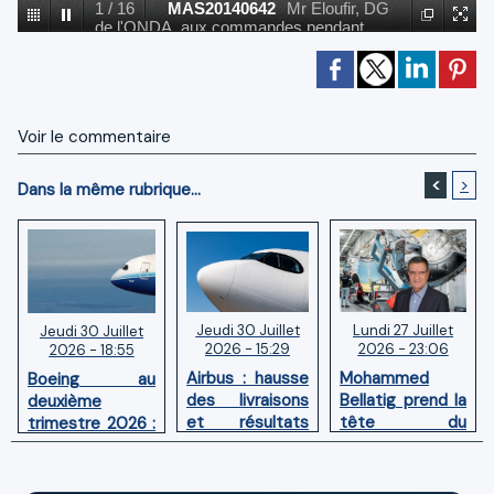
1
/
16
MAS20140642
Mr Eloufir, DG
de l'ONDA, aux commandes pendant
quelques minutes du LH 10M lors du
Marrakech Airshow...
Voir le commentaire
<
>
Dans la même rubrique...
Jeudi 30 Juillet
Lundi 27 Juillet
Jeudi 30 Juillet
2026 - 15:29
2026 - 23:06
2026 - 18:55
Airbus : hausse
Mohammed
Boeing au
des livraisons
Bellatig prend la
deuxième
et résultats
tête du
trimestre 2026 :
financiers
Groupement
Chiffre d'affaires
solides au
des Industries
en hausse,
premier
Marocaines
pertes nettes