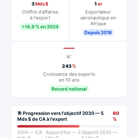
3
Mds $
1
er
Chiffre d'affaires
Exportateur
à l'export
aéronautique en
Afrique
+14,9 % en 2024
Depuis 2018
📈
243
%
Croissance des exports
en 10 ans
Record national
🎯 Progression vers l'objectif 2030 — 5
60
Mds $ de CA à l'export
%
2014 — 0,8
Aujourd'hui — 3
Objectif 2030 —