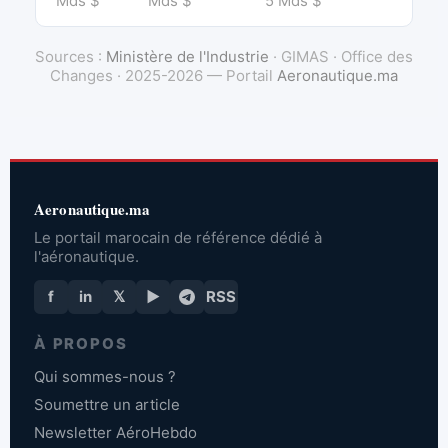
Mds $
Mds $
5 Mds $
Sources :
Ministère de l'Industrie
· GIMAS · Office des
Changes · 2025-2026 — Portail
Aeronautique.ma
Aeronautique.ma
Le portail marocain de référence dédié à
l'aéronautique.
f
in
𝕏
▶
RSS
À PROPOS
Qui sommes-nous ?
Soumettre un article
Newsletter AéroHebdo