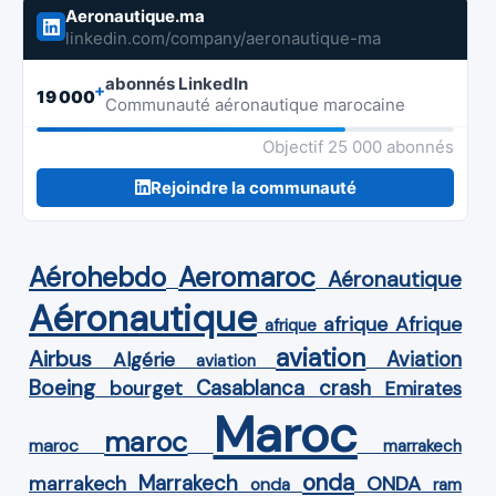
Aeronautique.ma
linkedin.com/company/aeronautique-ma
abonnés LinkedIn
+
19 000
Communauté aéronautique marocaine
Objectif 25 000 abonnés
Rejoindre la communauté
Aérohebdo
Aeromaroc
Aéronautique
Aéronautique
Afrique
afrique
afrique
aviation
Airbus
Aviation
Algérie
aviation
Boeing
Casablanca
crash
bourget
Emirates
Maroc
maroc
maroc
marrakech
onda
Marrakech
ONDA
marrakech
onda
ram